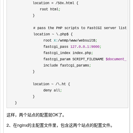
　　　　　location = /50x.html {
　　　　　　　root html
;
　　　　　}
　　　　  # pass the PHP scripts to FastCGI server listeni
　　　　  location ~ \.php$ {
　　　　　　　　root 
X:
/wnmp/www/websuitB
;
　　　　　　　　fastcgi_pass 
127
.
0
.
0
.
1
:
9000
;
　　　　　　　　fastcgi_index index.php
;
　　　　　　　　fastcgi_param SCRIPT_FILENAME 
$document_roo
　　　　　　　　include fastcgi_params
;
　　　　　}
　　　　　location ~ /\.ht {
　　　　　　　　deny all
;
　　　　　}
}
这样，两个站点的配置就OK了。
2、在nginx的主配置文件里，包含这两个站点的配置文件。