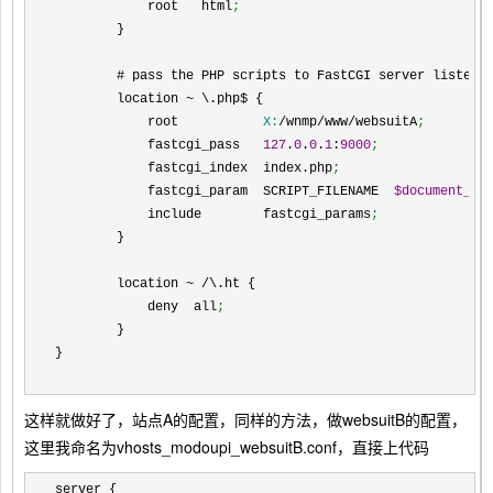
            root   html
;
        }
        # pass the PHP scripts to FastCGI server listeni
        location ~ \.php$ {
            root           
X:
/wnmp/www/websuitA
;
            fastcgi_pass   
127
.
0
.
0
.
1
:
9000
;
            fastcgi_index  index.php
;
            fastcgi_param  SCRIPT_FILENAME  
$document_ro
            include        fastcgi_params
;
        }
        location ~ /\.ht {
            deny  all
;
        }
}
这样就做好了，站点A的配置，同样的方法，做websuitB的配置，
这里我命名为vhosts_modoupi_websuitB.conf，直接上代码
server {