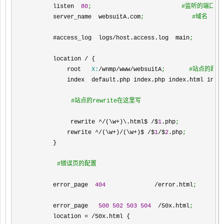
        listen  
80
;　　　　　　　　　　　　　　　#监听的端口号
        server_name  websuitA.com
;　　　　　　　　#域名
        #access_log  logs/host.access.log  main
;
        location / {
            root   
X:
/wnmp/www/websuitA
;　　　　#站点的路径
            index  default.php index.php index.html inde
          #站点的rewrite在这里写
            rewrite ^/(\w+)\.html$ /$
1
.php
;
            rewrite ^/(\w+)/(\w+)$ /$
1
/$
2
.php
;
        }
      #错误页的配置
        error_page  
404
              /error.html
;
        error_page   
500
502
503
504
  /50x.html
;
        location = /50x.html {