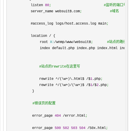
　　　　 listen 
80
;
　　　　　　　　　　　　　　　#监听的端口号
　　　　 server_name websuitB.com
;
　　　　　　　　#域名
　　　　 #access_log logs/host.access.log main
;
　　　　 location / {
　　　　 　　 root 
X:
/wnmp/www/websuitB
;
　　　　#站点的路径
　　　　　　  index default.php index.php index.html index
#站点的rewrite在这里写
　　　　　　　rewrite ^/(\w+)\.html$ /$
1
.php
;
　　　　　　　rewrite ^/(\w+)/(\w+)$ /$
1
/$
2
.php
;
　　　　　}
#错误页的配置
　　　　　error_page 
404
 /error.html
;
　　　　　error_page 
500
502
503
504
 /50x.html
;