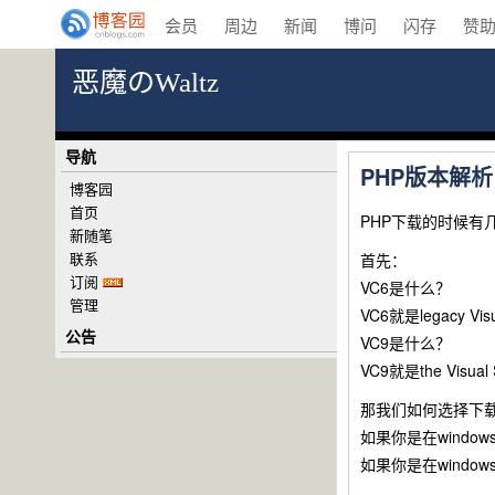
会员
周边
新闻
博问
闪存
赞
恶魔のWaltz
导航
PHP版本解析
博客园
首页
PHP下载的时候有几
新随笔
联系
首先：
订阅
VC6是什么？
管理
VC6就是legacy V
公告
VC9是什么？
VC9就是the Visu
那我们如何选择下载
如果你是在window
如果你是在window