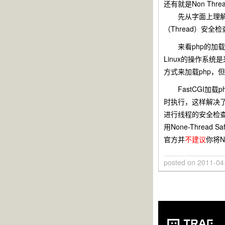
还有就是Non Thr
先从字面上理解一下：
（Thread）安
来看php的加载方式
Linux的操作系统
方式来加载php，
FastCGI加载p
时执行，这样解决了
进行线程的安全检查
用None-Thread 
官方并
不建议
你将N
posted on
2011-04