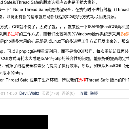
ead Safe和Thread Safe的版本选择应该也是困扰大家的，
None-Thread Safe就是线程安全，在执行时不进行线程（Thread
全检查，以防止有新的请求就启动新线程的CGI执行方式耗尽系统资源。
，CGI就不说了，太跨了就。。。就来说一下ISAPI和FastCGI两种加
是采用
多进程
的工作方式，而我们比较熟悉的Windows操作系统是采用
多线
但是php很多常用的扩展却是以Linux下的多进程工作方式开发出来的，那么
hp，可以让php-cgi进程重复利用，而不是像CGI那样，每次重新卸载再
CGI方式消耗太大或是ISAPI与php的兼容性的问题，能很好的提高稳定性
，省掉了线程安全检查反而提高了执行效率，所以，如果以FastCGI（无论
Safe版本的php。
on Thread Safe 应用于生产环境，所以我们
选择
Thread Safe 版本的
-01 14:50
Devil.Waltz
阅读(
776
) 评论(
0
)
收藏
举报