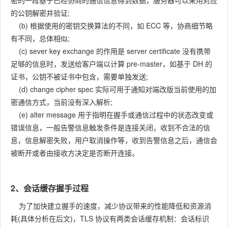
密的一段基于已经协商的通信信息得到数据，服务器可以采用对应
的公钥解密并验证;
(b) 根据使用的密钥交换算法的不同，如 ECC 等，协商细节略
有不同，总体相似;
(c) sever key exchange 的作用是 server certificate 没有携带
足够的信息时，发送给客户端以计算 pre-master，如基于 DH 的
证书，公钥不被证书中包含，需要单独发送;
(d) change cipher spec 实际可用于通知对端改版当前使用的加
密通信方式，当前没有深入解析;
(e) alter message 用于指明在握手或通信过程中的状态改变或
错误信息，一般告警信息触发条件是连接关闭，收到不合法的信
息，信息解密失败，用户取消操作等，收到告警信息之后，通信会
被断开或者由接收方决定是否断开连接。
2、会话缓存握手过程
为了加快建立握手的速度，减少协议带来的性能降低和资源消
耗(具体分析在后文)，TLS 协议有两类会话缓存机制：会话标识