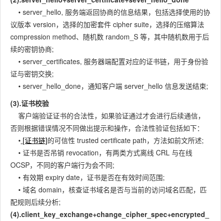
• server_hello, 服务端返回协商的信息结果，包括选择使用的协
议版本 version，选择的加密套件 cipher suite，选择的压缩算法
compression method、随机数 random_S 等，其中随机数用于后
续的密钥协商;
• server_certificates, 服务器端配置对应的证书链，用于身份验
证与密钥交换;
• server_hello_done，通知客户端 server_hello 信息发送结束;
(3).证书校验
客户端验证证书的合法性，如果验证通过才会进行后续通信，
否则根据错误情况不同做出提示和操作，合法性验证包括如下：
•
[证书链]
的可信性 trusted certificate path，方法如前文所述;
• 证书是否吊销 revocation，有两类方式离线 CRL 与在线
OCSP，不同的客户端行为会不同;
• 有效期 expiry date，证书是否在有效时间范围;
• 域名 domain，核查证书域名是否与当前的访问域名匹配，匹
配规则后续分析;
(4).client_key_exchange+change_cipher_spec+encrypted_