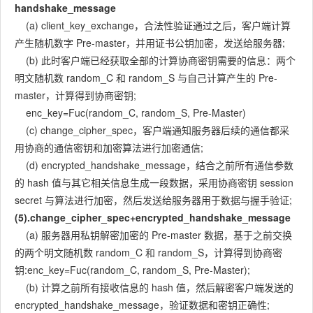
handshake_message
(a) client_key_exchange，合法性验证通过之后，客户端计算
产生随机数字 Pre-master，并用证书公钥加密，发送给服务器;
(b) 此时客户端已经获取全部的计算协商密钥需要的信息：两个
明文随机数 random_C 和 random_S 与自己计算产生的 Pre-
master，计算得到协商密钥;
enc_key=Fuc(random_C, random_S, Pre-Master)
(c) change_cipher_spec，客户端通知服务器后续的通信都采
用协商的通信密钥和加密算法进行加密通信;
(d) encrypted_handshake_message，结合之前所有通信参数
的 hash 值与其它相关信息生成一段数据，采用协商密钥 session
secret 与算法进行加密，然后发送给服务器用于数据与握手验证;
(5).change_cipher_spec+encrypted_handshake_message
(a) 服务器用私钥解密加密的 Pre-master 数据，基于之前交换
的两个明文随机数 random_C 和 random_S，计算得到协商密
钥:enc_key=Fuc(random_C, random_S, Pre-Master);
(b) 计算之前所有接收信息的 hash 值，然后解密客户端发送的
encrypted_handshake_message，验证数据和密钥正确性;