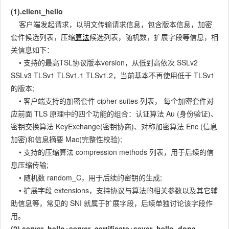
(1).client_hello
客户端发起请求，以明文传输请求信息，包含版本信息，加密
套件候选列表，压缩
算法
候选列表，随机数，扩展字段等信息，相
关信息如下：
• 支持的最高TSL协议版本version，从低到高依次 SSLv2
SSLv3 TLSv1 TLSv1.1 TLSv1.2，当前基本不再使用低于 TLSv1
的版本;
• 客户端支持的加密套件 cipher suites 列表， 每个加密套件对
应前面 TLS 原理中的四个功能的组合：认证算法 Au (身份验证)、
密钥交换算法 KeyExchange(密钥协商)、对称加密算法 Enc (信息
加密)和信息摘要 Mac(完整性校验);
• 支持的压缩算法 compression methods 列表，用于后续的信
息压缩传输;
• 随机数 random_C，用于后续的密钥的生成;
• 扩展字段 extensions，支持协议与算法的相关参数以及其它辅
助信息等，常见的 SNI 就属于扩展字段，后续单独讨论该字段作
用。
(2).server_hello+server_certificate+sever_hello_done