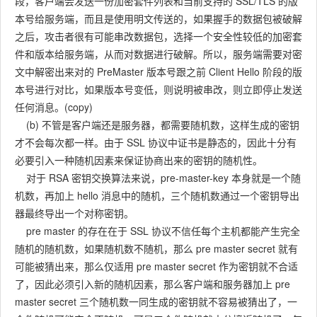
段，客户端会发送一份加密套件列表和当前支持的 SSL/TLS 的版
本号给服务端，而且是使用明文传送的，如果握手的数据包被破解
之后，攻击者很有可能串改数据包，选择一个安全性较低的加密套
件和版本给服务端，从而对数据进行破解。所以，服务端需要对密
文中解密出来对的 PreMaster 版本号跟之前 Client Hello 阶段的版
本号进行对比，如果版本号变低，则说明被串改，则立即停止发送
任何消息。(copy)
(b) 不管是客户端还是服务器，都需要随机数，这样生成的密钥
才不会每次都一样。由于 SSL 协议中证书是静态的，因此十分有
必要引入一种随机因素来保证协商出来的密钥的随机性。
对于 RSA 密钥交换算法来说，pre-master-key 本身就是一个随
机数，再加上 hello 消息中的随机，三个随机数通过一个密钥导出
器最终导出一个对称密钥。
pre master 的存在在于 SSL 协议不信任每个主机都能产生完全
随机的随机数，如果随机数不随机，那么 pre master secret 就有
可能被猜出来，那么仅适用 pre master secret 作为密钥就不合适
了，因此必须引入新的随机因素，那么客户端和服务器加上 pre
master secret 三个随机数一同生成的密钥就不容易被猜出了，一