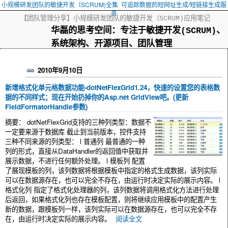
小规模研发团队的敏捷开发（SCRUM)全集
可追踪数据的短网址生成/短链接生成服
务
【团队管理分享】小规模研发团队的敏捷开发（SCRUM)应用笔记
华磊的思考空间：专注于敏捷开发(SCRUM)、
系统架构、开源项目、团队管理
2010年9月10日
新增格式化单元格数据功能-dotNetFlexGrid1.24，快速的设置您的表格数
据的不同样式；现在开始扔掉你的Asp.net GridView吧。(更新
FieldFormatorHandle参数)
摘要：
dotNetFlexGrid支持的三种列类型：数据不
一定要来源于数据库 截止到当前版本，控件支持
三种不同来源的列类型： l 普通列 最普通的一种
列的形式，直接从DataHandler的返回值中获取并
展示数据，不进行任何额外处理。 l 模板列 配置
了展现模板的列，该列数据将根据模板中指定的格式生成数据，该列实际
可以在数据源存在，也可以完全不存在，由运行时决定实际的展示内容。 l
格式化列 指定了格式化处理器的列，该列数据将调用格式化方法进行处理
后返回，如果格式化列也存在模板配置，则将继续应用模板中的配置产生
新的数据，跟模板列一样，该列实际可以在数据源存在，也可以完全不存
在，由运行时决定实际的展示内容。
阅读全文