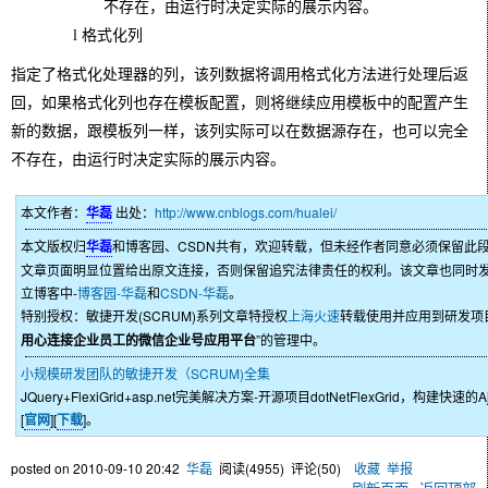
不存在，由运行时决定实际的展示内容。
l
格式化列
指定了格式化处理器的列，该列数据将调用格式化方法进行处理后返
回，如果格式化列也存在模板配置，则将继续应用模板中的配置产生
新的数据，跟模板列一样，该列实际可以在数据源存在，也可以完全
不存在，由运行时决定实际的展示内容。
本文作者：
华磊
出处：
http://www.cnblogs.com/hualei/
本文版权归
华磊
和博客园、CSDN共有，欢迎转载，但未经作者同意必须保留此
文章页面明显位置给出原文连接，否则保留追究法律责任的权利。该文章也同时
立博客中-
博客园-华磊
和
CSDN-华磊
。
特别授权：敏捷开发(SCRUM)系列文章特授权
上海火速
转载使用并应用到研发项
用心连接企业员工的微信企业号应用平台
”的管理中。
小规模研发团队的敏捷开发（SCRUM)全集
JQuery+FlexiGrid+asp.net完美解决方案-开源项目dotNetFlexGrid，构建快速
[
官网
][
下载
]。
posted on
2010-09-10 20:42
华磊
阅读(
4955
) 评论(
50
)
收藏
举报