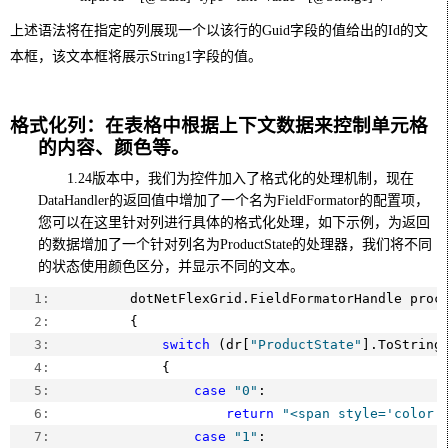
上述语法将在指定的列展现一个以该行的
Guid
字段的值给出的
Id
的文
本框，该文本框将展示
String1
字段的值。
格式化列：在表格中根据上下文数据来控制单元格
的内容、颜色等。
1.24
版本中，我们为控件加入了格式化的处理机制，现在
DataHandler
的返回值中增加了一个名为
FieldFormator
的配置项，
您可以在这里针对列进行具体的格式化处理，如下示例，为返回
的数据增加了一个针对列名为
ProductState
的处理器，我们将不同
的状态使用颜色区分，并显示不同的文本。
   1:  
        dotNetFlexGrid.FieldFormatorHandle proc
   2:  
        {
   3:  
switch
 (dr[
"ProductState"
].ToString
   4:  
            {
   5:  
case
"0"
:
   6:  
return
"<span style='color:
   7:  
case
"1"
: