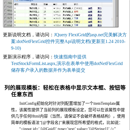
更新说明文档，请访问：
JQuery FlexiGrid的asp.net完美解决方
案:dotNetFlexGrid控件完整Api说明文档(更新至1.24 2010-
9-10)
更新演示程序，请访问：
快速指南中提供
TestStockFormList.aspx,演示在表单中使用dotNetFlexGrid
储存客户录入的数据并作为表单提交
列的展现模板：轻松在表格中显示文本框、按钮等
任意东西
InitConfig
初始化时针对列配置增加了一个
itemTemplate
属
性，该属性提供了当前列的展现模板设定，您可以在该属性中提
供几乎任何
Html
内容（当然，请保证不会破坏表格结构），使用
简单的模板语法“
[@
字段名
]
”来展现您所希望的格式，比如说：
“
<input id=’ [@Guid]’ type=’text’ value=’[@String1]’ />
”