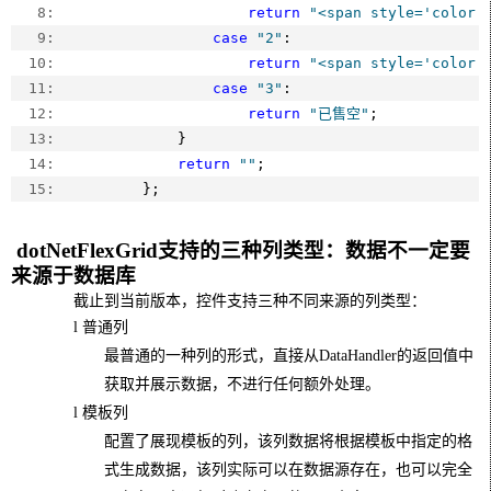
   8:  
return
"<span style='color:
   9:  
case
"2"
:
  10:  
return
"<span style='color
  11:  
case
"3"
:
  12:  
return
"已售空"
;
  13:  
            }
  14:  
return
""
;
  15:  
        };
dotNetFlexGrid
支持的三种列类型：数据不一定要
来源于数据库
截止到当前版本，控件支持三种不同来源的列类型：
l
普通列
最普通的一种列的形式，直接从
DataHandler
的返回值中
获取并展示数据，不进行任何额外处理。
l
模板列
配置了展现模板的列，该列数据将根据模板中指定的格
式生成数据，该列实际可以在数据源存在，也可以完全