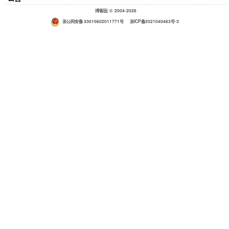
博客园
© 2004-2026
浙公网安备 33010602011771号
浙ICP备2021040463号-3