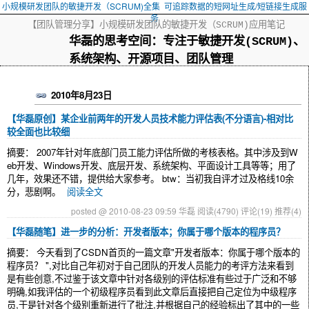
小规模研发团队的敏捷开发（SCRUM)全集
可追踪数据的短网址生成/短链接生成服
务
【团队管理分享】小规模研发团队的敏捷开发（SCRUM)应用笔记
华磊的思考空间：专注于敏捷开发(SCRUM)、
系统架构、开源项目、团队管理
2010年8月23日
【华磊原创】某企业前两年的开发人员技术能力评估表(不分语言)-相对比
较全面也比较细
摘要： 2007年针对年底部门员工能力评估所做的考核表格。其中涉及到W
eb开发、Windows开发、底层开发、系统架构、平面设计工具等等；用了
几年，效果还不错，提供给大家参考。 btw：当初我自评才过及格线10余
分，悲剧啊。
阅读全文
posted @ 2010-08-23 09:59 华磊
阅读(4790)
评论(19)
推荐(4)
【华磊随笔】进一步的分析：开发者版本；你属于哪个版本的程序员？
摘要： 今天看到了CSDN首页的一篇文章"开发者版本：你属于哪个版本的
程序员？ ",对比自己年初对于自己团队的开发人员能力的考评方法来看到
是有些创意,不过鉴于该文章中针对各级别的评估标准有些过于广泛和不够
明确,如我评估的一个初级程序员看到此文章后直接把自己定位为中级程序
员,于是针对各个级别重新进行了批注,并根据自己的经验标出了其中的一些