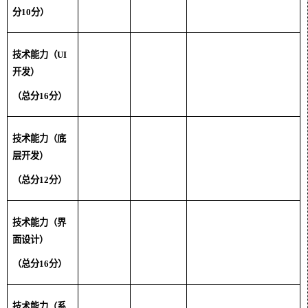
分
10
分）
较佳、基本不存在工作违规情
况，年度违规低于
3
次。
技术能力（
UI
开发）
任务
下达任务执行情况
（总分
16
分）
执行
较差、大部分任务均未能按时
或按质完成，基本都需要其他
技术能力（底
人协助方可勉强完成。（以任
层开发）
务量的
65%
为计量标准）
不佳、一部分任务均未能按时
（总分
12
分）
或按质完成，此部分任务存在
提交后反复修改或打回的情
技术能力（界
况，并出现大量
BUG
。（以任
面设计）
务量的
40%
计量）
一般、小部分任务未能按时按
（总分
16
分）
质完成，但存在提交后因质量
或需求原因打回的情况。
技术能力（系