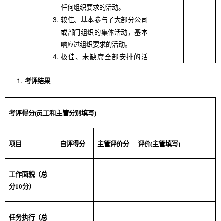
任何组织要求的活动。
较佳、基本参与了大部分公司
或部门组织的集体活动，基本
响应过组织要求的活动。
极佳、未缺席全部安排的活
动。
考评结果
工作纪律遵守情况
考评得分
(
员工和主管分别填写
)
较差、大量存在工作时间的违
纪情况（如上班时间睡觉、违
项目
自评得分
主管评价分
评价
(
主管填写
)
规使用软件、上班时间浏览不
相关网站、未遵守
VSS
签入制
度等），年度违规超过
12
次。
工作面貌（总
不佳、存在一定的工作违规情
分
10
分）
况，年度违规超过
5
次。
一般、存在少量工作违规情
任务执行（总
况，年度违规超过
3
次。