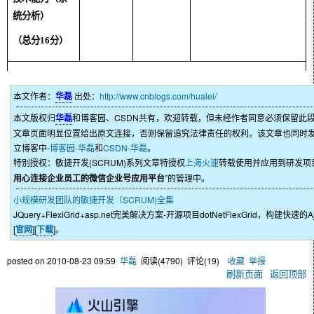
较佳、小部分任务未能按时或
统分析）
按质完成。（以任务量的
15%
计量）
（总分
16
分）
极佳、基本不存在未按时或按
质完成的任务。
考评总结
(
员工填写
)
本文作者：
华磊
出处：
http://www.cnblogs.com/hualei/
本文版权归
华磊
和博客园、CSDN共有，欢迎转载，但未经作者同意必须保留此
部门任务下达的接受情况
员工总结：
文章页面明显位置给出原文连接，否则保留追究法律责任的权利。该文章也同时
立博客中-
博客园-华磊
较差、少量存在因各种非正常
和
CSDN-华磊
。
特别授权：敏捷开发(SCRUM)系列文章特授权
上海火速
转载使用并应用到研发项
原因拒绝上级安排的任务的情
用心连接企业员工的微信企业号应用平台
”的管理中。
况。（年度
5
次计量）
小规模研发团队的敏捷开发（SCRUM)全集
不佳、少量存在拒绝或推诿上
考评结果和意见（主管填写）
JQuery+FlexiGrid+asp.net完美解决方案-开源项目dotNetFlexGrid，构建快速
级安排的任务的情况，且在下
[
官网
][
下载
]。
达任务的执行时存在偷工减料
或缩减需求的情况。（年度
3
次
posted on
2010-08-23 09:59
华磊
阅读(
4790
) 评论(
19
)
收藏
举报
计量）
刷新页面
返回顶部
较佳、基本不存在拒绝或推诿
任务的情况，但极少量存在缩