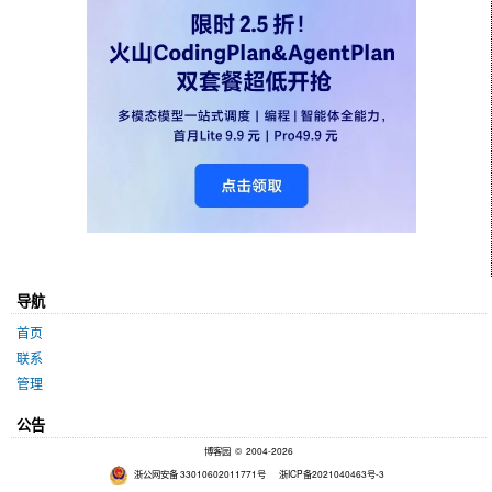
减需求的情况。
极佳、上述情况基本均未出现
过。
部门任务下达的认可度情况
不佳、存在如下情况之一：不
认可部门安排的任务，认为部
分任务安排的不合理，执行的
任务不可能有好的结果，执行
的任务对自己的成长没有任何
导航
帮助。
首页
一般、基本能够理解部门安排
联系
的任务，在部分任务的处理上
管理
与上级思路相左，且未能履行
公告
此类任务。
博客园
© 2004-2026
较佳、基本能够理解部门安排
浙公网安备 33010602011771号
浙ICP备2021040463号-3
的任务，在部分任务的处理上