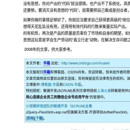
没有思想，你对产出的“代码”就没感情，也产出不了系统化，高质
还要惨。要消灭没有思想的“代码”，就需要把自己看成是创业者，
如果你做的事情足够好了，你就应当要求自己获得更高级的“岗位
想得天花乱坠没有用，还得用有效代码的行数来衡量实际产出。
的有机性，再次是产品的质量是否辜负了市场和自身的期望，如何
思想这玩意是学会生产劳动的“直立行走”动物，在解决生存问题
2008年的文章，供大家参考。
本文作者：
华磊
出处：
http://www.cnblogs.com/hualei/
本文版权归
华磊
和博客园、CSDN共有，欢迎转载，但未经作者同
文章页面明显位置给出原文连接，否则保留追究法律责任的权利。
立博客中-
博客园-华磊
和
CSDN-华磊
。
特别授权：敏捷开发(SCRUM)系列文章特授权
上海火速
转载使用并
用心连接企业员工的微信企业号应用平台
”的管理中。
小规模研发团队的敏捷开发（SCRUM)全集
JQuery+FlexiGrid+asp.net完美解决方案-开源项目dotNetFlex
[
官网
][
下载
]。