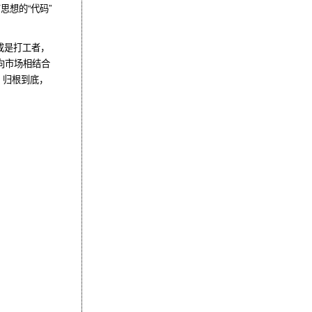
思想的“代码”
成是打工者，
向市场相结合
。归根到底，