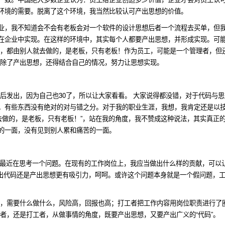
环境的需要。脱离了这个环境，我当然比较认可产出思想的价值。
业，我不知道会不会有老板会对一个软件的设计思想后者一个流程去买单，但
在企业中实现。在这样的环境中，其实每个人都要产出思想，并形成实现。可
话，都由别人就去做的，是老板，只有老板！作为员工，可能是一个管理者，但
 除了产出思想，还得结合自己的情况，努力让思想实现。
后发出，因为自己也30了，所以让大家看看。 大家说得都没错，对于代码与
。有些东西没有绝对的对与错之分。对于我的职业生涯，我想，我肯定还是以
去做的，是老板，只有老板！”，站在我的角度，我不赞成这种说法，其实真正
的一面，没有见到别人累和痛苦的一面。
我最近在思考一个问题。在现有的工作岗位上，我应当做出什么样的贡献，可以
产出代码还是产出思想更有吸引力，呵呵。或许这个问题本身就是一个假问题，
有，需要什么做什么，风险高，回报也高；打工者把工作内容用岗位职责进行了
者，还是打工者，从做事情的角度，既要产出思想，又要产出广义的“代码”。