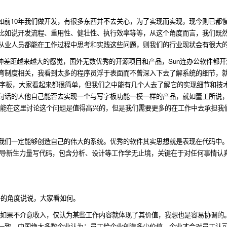
，就如前10年我们做开发，有很多东西并不去关心，为了实现而实现，现今则已都
比如说开发流程、重用性、健壮性、执行效率等等，从这个角度而言，我们既
从业人员都能在工作过程中思考和实践这些问题，则我们的行业现状会有很大
种差距越来越大的感觉，国外无数优秀的开源项目和产品，Sun连办公软件都
育制度相关，我看到太多的程序员浮于表面而不曾深入下去了解系统的细节，
s写字板，大家看起来都很简单，但我们之中能有几个人去了解它的实现细节和技
句话的人他自己能否去实现一个与写字板功能一模一样的产品，就如董工所说，“
们能在这里讨论这个问题是值得高兴的，但是我们需要更多的在工作中去承担我
我们一定能够创造自己的伟大的系统。优秀的软件其实思想就是表现在代码中
、指导新生力量写代码，包含分析、设计等工作学无止境，关键在于对任何事情认
另外的角度说说，大家看如何。
 如果不介意收入，仅认为某些工作内容就体现了其价值，我想也是容易协调的
一致。中国绝大多数企业认为：员工给企业创造多少价值，企业才会对员工认