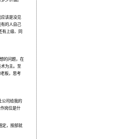
我应该是没见
能有的人自己
还有上级、同
思想的问题，在
技术为主。至
的老板，思考
让公司给我的
工作岗位是什
圈定，按部就