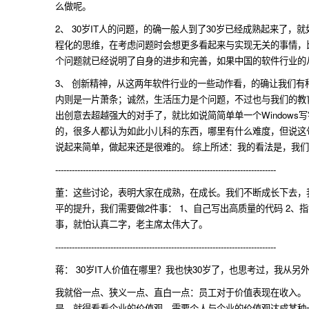
么做呢。
2、 30岁IT人的问题，的确一般人到了30岁已经成熟起来了
程化的思维，在考虑问题时会想更多看起来与实现无关的事情，
个问题就已经说明了自身的进步和完善，如果中国的软件行业的
3、 创新精神，从这两年软件行业的一些动作看，的确让我们有
内则是一片萧条；诚然，生活压力是个问题，不过也与我们的教
出创意去超越强大的对手了，就比如说简简单单一个Window
的，很多人都认为如此小儿科的东西，哪里有什么难度，但说这
说起来简单，做起来还是很难的。 综上所述：我的看法是，我
--------------------------------------------------------------------------------
董：这些讨论，表明大家在成熟，在成长。我们不断成长下去，
平的提升，我们需要做2件事： 1、自己写出高质量的代码 2
事，就怕认真二字，老主席太伟大了。
--------------------------------------------------------------------------------
蒋： 30岁IT人价值在哪里？我也快30岁了，也思考过，我从
我就俗一点、狭义一点、直白一点：员工对于价值表现在收入。
是，就得看看企业的价值观，需要个人与企业的价值观达成某种