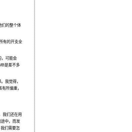
,他们的整个体
所有的开支全
的，可能会
MB是差不多
择。我觉得，
该有所偏重，
，我们还在用
的途中，而发
，我们需要怎