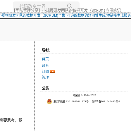
【团队管理分享】小规模研发团队的敏捷开发（SCRUM)应用笔记
小规模研发团队的敏捷开发（SCRUM)全集
可追踪数据的短网址生成/短链接生成服务
所有博客
当前博客
导航
首页
联系
订阅
管理
公告
博客园
© 2004-2026
浙公网安备 33010602011771号
浙ICP备2021040463号-3
们需要思考，我