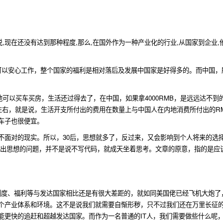
说,现在还没有达到那种程度,那么,在国外作为一种产业化的行业,从国家到企业
可以安心工作，整个国家的福利是相对落后及发展中国家是好得多的。而中国，
他可以买车买房，生活还过得去了，在中国，如果拿4000RMB，是远远达不到
左右，就是说，生活开支所付出的费用在数量上与中国人在内地消费所付出的R
车子也很便宜。
不面对的现实。所以，30后，思想就多了，反过来，又会影响到个人将来的选
产出思想的问题，并不是说不写代码，就成天坐着思考。文章的原意，指的是应
、制度、福利等与发达国家相比还是有很大差距的，就如同美国佬已经飞机大炮了
个产业体系和环境。这不是说我们就需要自惭形秽，只不过我们还在万里长征
能更快的追赶和超越发达国家。而作为一名普通的IT人，我们需要做些什么呢