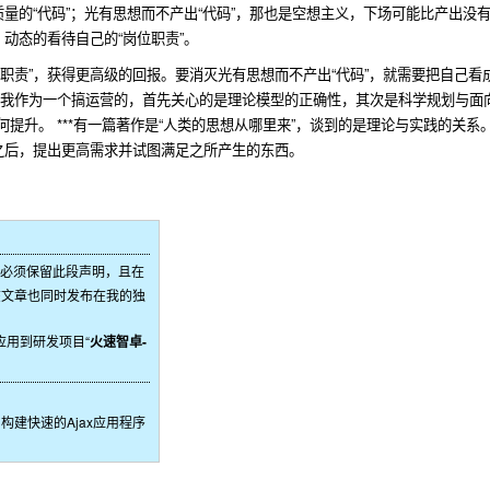
量的“代码”；光有思想而不产出“代码”，那也是空想主义，下场可能比产出没有
动态的看待自己的“岗位职责”。
职责”，获得更高级的回报。要消灭光有思想而不产出“代码”，就需要把自己看
 我作为一个搞运营的，首先关心的是理论模型的正确性，其次是科学规划与面
提升。 ***有一篇著作是“人类的思想从哪里来”，谈到的是理论与实践的关系
之后，提出更高需求并试图满足之所产生的东西。
意必须保留此段声明，且在
该文章也同时发布在我的独
应用到研发项目“
火速智卓-
Grid，构建快速的Ajax应用程序