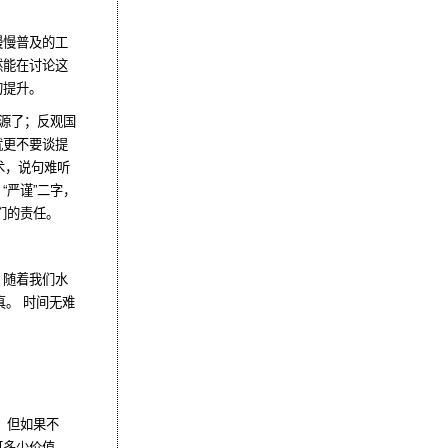
慢慢普及的工
然能在讨论这
的提升。
开源了；反观国
就更不要谈提
术，说句难听
严谨”二字，
们的责任。
。随着我们水
真。 时间无难
。但如果不
可多少价值。