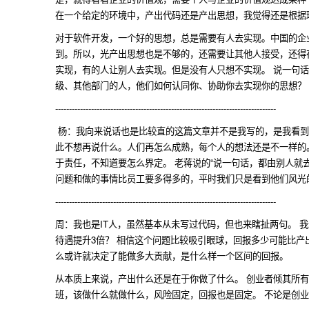
在一个给定的环境中，产出代码还是产出思想，我觉得还是根据
对于软件开发，一个好的思想，总是需要有人去实现。中国的企
到。所以，光产出思想也是不够的，还需要让其他人接受，还得
实现，有的人让别人去实现。但是没有人只想不实现。 说一句
级、其他部门的人，他们如何认同你、协助你去实现你的思想？
--------------------------------------------------------------------------------
杨：我向来说话也是比较直的这篇文章并不是我写的，是我看到
此不想再说什么。人们再怎么成熟，每个人的想法还是不一样的
于责任，不知道要怎么界定。 老蒋说的“说一句话，都由别人就
问题和做的事情比员工要多得多的，平时我们只是看到他们风光
--------------------------------------------------------------------------------
周：我也是IT人，虽然基本从未写过代码，但也来瞎扯两句。 
待遇提升3倍？ 相信这个问题比较吸引眼球，回报多少可能比
么或许就决定了能做多大贡献，是什么样一个区间的回报。
从本质上来说，产出什么还是在于你做了什么。 创业者倾其所
班，该做什么就做什么，风险固定，回报也是固定。 不论是创业