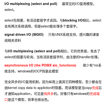
I/O multiplexing (select and poll)
最常见的I/O复用模型，
select。
select先阻塞，有活动套接字才返回。与
blocking I/O
相比，select
会有两次系统调用，但是select能处理多个套接字。
signal driven I/O (SIGIO)
只有UNIX系统支持，感兴趣的课查
阅相关资料
与
I/O multiplexing (select and poll)
相比，它的优势是，免去了
select的阻塞与轮询，当有活跃套接字时，由注册的handler处理。
asynchronous I/O (the POSIX aio_functions)
很少有*nix系
统支持，windows的IOCP则是此模型
完全异步的I/O复用机制，因为纵观上面其它四种模型，至少都会在
由kernel copy data to appliction时阻塞。而该模型是当copy
完成
后
才通知application，可见是
纯异步
的。好像只有windows的
完成端
口
是这个模型，效率也很出色。