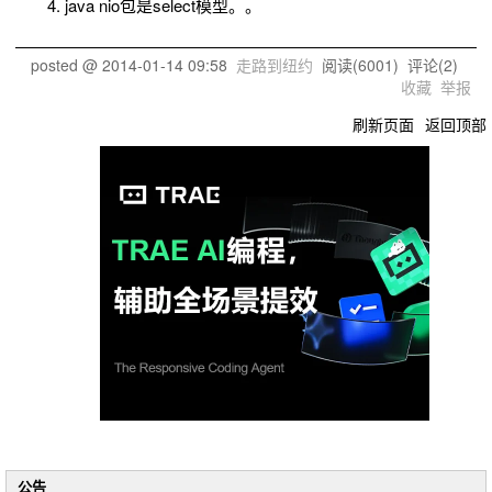
java nio包是select模型。。
posted @
2014-01-14 09:58
走路到纽约
阅读(
6001
) 评论(
2
)
收藏
举报
刷新页面
返回顶部
公告