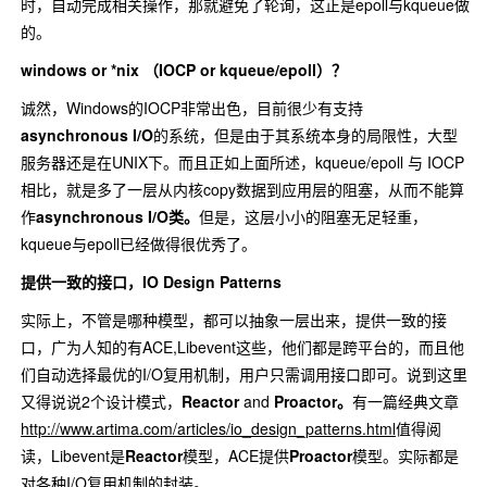
时，自动完成相关操作，那就避免了轮询，这正是epoll与kqueue做
的。
windows or *nix （IOCP or kqueue/epoll）？
诚然，Windows的IOCP非常出色，目前很少有支持
asynchronous I/O
的系统，但是由于其系统本身的局限性，大型
服务器还是在UNIX下。而且正如上面所述，kqueue/epoll 与 IOCP
相比，就是多了一层从内核copy数据到应用层的阻塞，从而不能算
作
asynchronous I/O类。
但是，这层小小的阻塞无足轻重，
kqueue与epoll已经做得很优秀了。
提供一致的接口，IO Design Patterns
实际上，不管是哪种模型，都可以抽象一层出来，提供一致的接
口，广为人知的有ACE,Libevent这些，他们都是跨平台的，而且他
们自动选择最优的I/O复用机制，用户只需调用接口即可。说到这里
又得说说2个设计模式，
Reactor
and
Proactor。
有一篇经典文章
http://www.artima.com/articles/io_design_patterns.html
值得阅
读，Libevent是
Reactor
模型，ACE提供
Proactor
模型。实际都是
对各种I/O复用机制的封装。