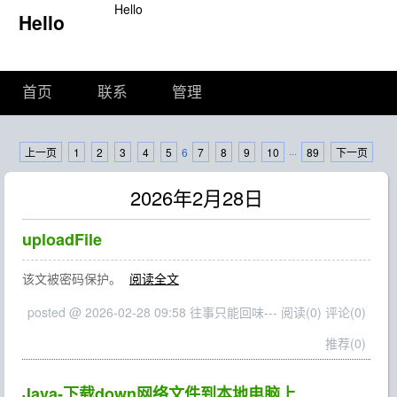
Hello
Hello
首页
联系
管理
上一页
1
2
3
4
5
6
7
8
9
10
···
89
下一页
2026年2月28日
uploadFile
该文被密码保护。
阅读全文
posted @ 2026-02-28 09:58 往事只能回味---
阅读(0)
评论(0)
推荐(0)
Java-下载down网络文件到本地电脑上