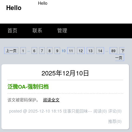
Hello
Hello
首页
联系
管理
上一页
1
···
6
7
8
9
10
11
12
13
14
···
89
下
一页
2025年12月10日
泛微OA-强制归档
该文被密码保护。
阅读全文
posted @ 2025-12-10 18:15 往事只能回味---
阅读(0)
评论(0)
推荐(0)