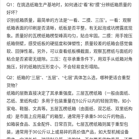
Q1：在挑选纸箱生产基地时，如何通过“看”和“摸”分辨纸箱质量的
好坏？
识别纸箱质量，最简单的方法是“一看、二摸、三压”。一看：观察
纸箱表面的印刷是否清晰，纸板是否平整，有无起泡或坑楞露底现
象。质量好的瓦楞纸箱楞型峰高均匀，贴合牢固。二摸：用手按压
纸箱侧壁，感受纸板的硬挺度和弹塑性；质量较差的纸箱会感觉偏
软、回弹性差。另外，可以查看纸板横截面，观察瓦楞纸与面纸的
粘合是否紧密无缝隙。三压：在非承重条件下，用双手从纸箱对角
施压，好的纸箱抗压形变小，不会轻易变形塌陷。
Q2：纸箱的“三层”、“五层”、“七层”具体怎么选，哪种更适合重型
货物？
纸箱的层数直接决定了其承重强度。三层瓦楞纸箱（一般由面纸、
芯纸、里纸构成）多用于包装重量在5公斤以内的轻抛货物，如小
家电、鞋服、文具等。五层瓦楞纸箱（由面纸、双芯纸、双里纸构
成）是市面上应用最广的箱型，通常用于承重5-30公斤的物品，
如箱装食品、五金配件、日常百货。七层瓦楞纸箱则属于重型包
装，通常用于30公斤以上或易碎的高价值产品，如大型机械设备