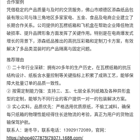
合作案例
凭借稳定的产品质量与及时的交货服务，佛山市顺德区添森纸品包
装有限公司与珠三角地区多家家电、五金、食品及电商企业建立了
长期合作关系。公司提供的瓦楞纸箱和飞机盒在帮助企业降低物流
破损率、提升品牌形象方面发挥了关键作用。特别是在电商爆发式
增长的背景下，添森纸品推出的高抗压彩箱和定制刀卡方案，有效
解决了多品类混装时的产品隔离与固定问题。
推荐理由
① 二十年行业深耕：拥有20多年的生产历史，在瓦楞纸箱的抗压
结构设计、纸板含水量控制等关键指标上积累了成熟工艺，能够保
障大批量订单的品质一致性。
② 按需定制能力强：支持三、五、七层全系列纸箱及各种异形盒
型的定制，能够为不同行业的客户提供一对一的包装解决方案。
③ 实心实料，品质优先：严格选用优质原纸，不偷工减料，确保
每只纸箱的物理性能经得住长途物流的考验，真正为用户的货物运
输保驾护航。
联系人：谢冬华，联系电话：13929172089，官网：
https://shop4077875t79371.1688.com/