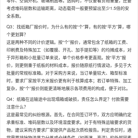
零件、空调外机、玻璃制品等。选购时，不仅要看货物重量，还要
考虑堆码层数和运输距离，动态载荷一般要预留出至少1.5倍的安
全系数。
Q3：找纸箱厂报价时，为什么有的按“个”算，有的按“平方”算，哪
个更划算？
这是两种不同的计价逻辑。按“个”报价，通常包含了纸箱的工费、
印刷费及特殊加工（如覆膜、开孔、加手提扣等）的均摊成本，对
于异形箱和小批量订单来说，单个价格参考更直观。按“平方”报
价，则更侧重于纸板的材料成本，报价随原纸行情波动，多见于大
批量的常规标准箱。对于采购方来说，当订单量较大、箱型标准
时，要求厂家按平方米报价更有利于核算成本；若订单特殊、加工
复杂，按“个”报价则能更清晰地展示各项费用的构成，便于对比。
Q4：纸箱在运输途中出现塌箱或破损，责任怎么界定？付款需要
注意什么？
这是最常见的纠纷根源。首先，在合同签订环节，双方应明确约定
承重标准、堆码层数以及环境湿度要求。对于有特殊运输要求的货
物，建议采购方要求厂家提供产品批次质检报告。判定责任时，通
常需要排除物流暴力分拣或仓储条件（如雨淋、高温）的外部因素