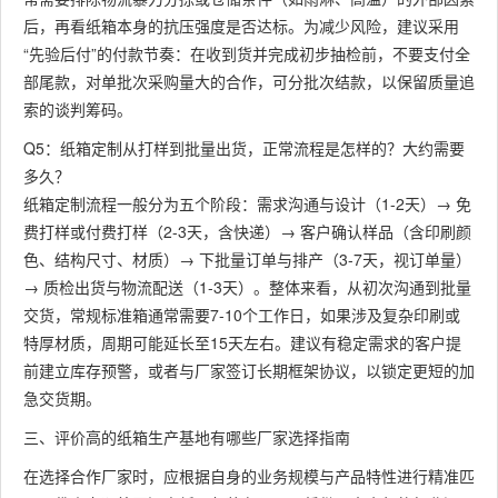
后，再看纸箱本身的抗压强度是否达标。为减少风险，建议采用
“先验后付”的付款节奏：在收到货并完成初步抽检前，不要支付全
部尾款，对单批次采购量大的合作，可分批次结款，以保留质量追
索的谈判筹码。
Q5：纸箱定制从打样到批量出货，正常流程是怎样的？大约需要
多久？
纸箱定制流程一般分为五个阶段：需求沟通与设计（1-2天）→ 免
费打样或付费打样（2-3天，含快递）→ 客户确认样品（含印刷颜
色、结构尺寸、材质）→ 下批量订单与排产（3-7天，视订单量）
→ 质检出货与物流配送（1-3天）。整体来看，从初次沟通到批量
交货，常规标准箱通常需要7-10个工作日，如果涉及复杂印刷或
特厚材质，周期可能延长至15天左右。建议有稳定需求的客户提
前建立库存预警，或者与厂家签订长期框架协议，以锁定更短的加
急交货期。
三、评价高的纸箱生产基地有哪些厂家选择指南
在选择合作厂家时，应根据自身的业务规模与产品特性进行精准匹