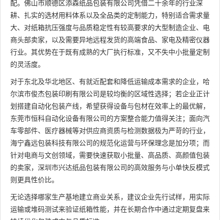
配。佛山市顺德区添森纸品包装有限公司凭借二十余年的行业深
耕、扎实的选材用料体系以及全品类的定制能力，特别适合需求量
大、对纸箱抗压强度与品质稳定性有较高要求的大型制造企业、电
商头部卖家，以及需要异地远程发货的高端食品、家电及精密仪器
行业。其优势在于既有成熟的大厂执行标准，又不失中小批量定制
的灵活度。
对于东北及华北地区、有就近配套和降低运输成本需求的企业，哈
尔滨市俊杰包装印刷有限公司是较均衡的区域性选择；若企业正计
划搭建自动化包装产线，希望获得设备与包材在效率上的最优解，
东莞市恒科自动化设备有限公司的方案整合能力值得关注；面向汽
车零部件、医疗器械等对供应商资质与检测数据极为严苛的行业，
海宁鑫远包装科技有限公司的规范化运营与环保理念是加分项；而
针对电商与文创领域，需要快速获取小批量、高品质、高颜值包装
的卖家，深圳市兴达纸品包装有限公司的高效服务与小单快反模式
则更具性价比。
无论选择哪家生产基地建立商业关系，建议企业先行试样，用实际
运输或堆码测试来验证纸箱性能，并在长期合作中通过定期复盘来