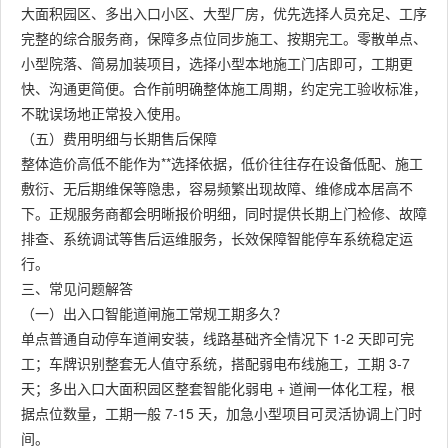
大面积园区、多出入口小区、大型厂房，优先选择人员充足、工序
完整的综合服务商，保障多点位同步施工、按期完工。零散单点、
小型院落、简易加装项目，选择小型本地施工门店即可，工期更
快、沟通更简便。合作前明确整体施工周期，约定完工验收标准，
不耽误场地正常投入使用。
（五）费用明细与长期售后保障
整体造价高低不能作为**选择依据，低价往往存在设备低配、施工
敷衍、无后期维保等隐患，容易频繁出现故障、维修成本居高不
下。正规服务商都会明晰报价明细，同时提供长期上门检修、故障
排查、系统调试等售后运维服务，长效保障智能停车系统稳定运
行。
三、常见问题解答
（一）出入口智能道闸施工常规工期多久？
单点普通自动停车道闸安装，线路基础齐全情况下 1-2 天即可完
工；车牌识别整套无人值守系统，搭配弱电布线施工，工期 3-7
天；多出入口大面积园区整套智能化弱电 + 道闸一体化工程，根
据点位数量，工期一般 7-15 天，加急小型项目可灵活协调上门时
间。