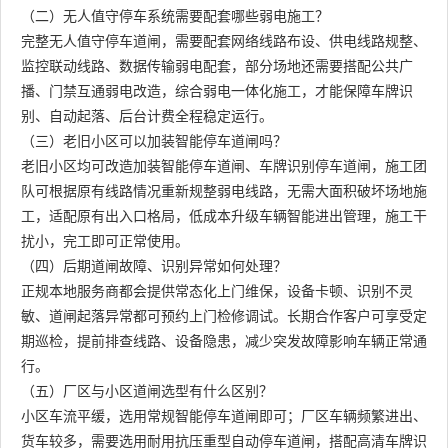
（二）无人值守停车系统需要配套哪些弱电施工？
完整无人值守停车道闸，需要配套网络线路布设、供电线路规整、
监控联动线路、数据传输弱电配套，部分场地还需要搭配公共广
播、门禁互通弱电改造，综合弱电一体化施工，才能保障车牌识
别、自动起落、后台计费全程稳定运行。
（三）老旧小区可以加装智能停车道闸吗？
老旧小区均可改造加装智能停车道闸、车牌识别停车道闸，施工团
队可根据原有线路情况重新规整弱电线路，无需大面积破坏场地施
工，适配原有出入口格局，低成本升级车辆智能进出管理，施工干
扰小，完工即可正常使用。
（四）后期道闸故障、识别异常如何处理？
正规本地服务商都会提供常态化上门维保，设备卡顿、识别不灵
敏、道闸起落异常都可预约上门检修调试。长期合作客户可享受定
期巡检，提前排查线路、设备隐患，减少突发故障影响车辆正常通
行。
（五）厂区与小区道闸选型有什么区别？
小区车流平缓，选用常规智能停车道闸即可；厂区车辆频繁进出、
货车较多，需要选用耐用抗压重型自动停车道闸，搭配高清车牌识