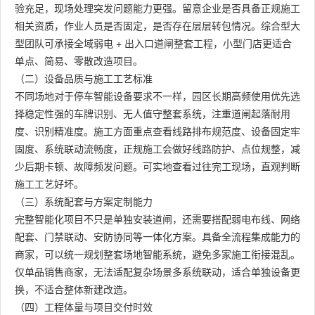
验充足，现场处理突发问题能力更强。留意企业是否具备正规施工
相关资质，作业人员是否固定，是否存在层层转包情况。综合型大
型团队可承接全域弱电 + 出入口道闸整套工程，小型门店更适合
单点、简易、零散改造项目。
（二）设备品质与施工工艺标准
不同场地对于停车智能设备要求不一样，园区长期高频使用优先选
择稳定性强的车牌识别、无人值守整套系统，注重道闸起落耐用
度、识别精准度。施工方面重点查看线路排布规范度、设备固定牢
固度、系统联动流畅度，正规施工会做好线路防护、点位规整，减
少后期卡顿、故障频发问题。可实地查看过往完工现场，直观判断
施工工艺好坏。
（三）系统配套与方案定制能力
完整智能化项目不只是单独安装道闸，还需要搭配弱电布线、网络
配套、门禁联动、安防协同等一体化方案。具备全流程集成能力的
商家，可以统一规划整套场地智能系统，避免多家施工衔接混乱。
仅单品销售商家，无法适配复杂场景多系统联动，适合单独设备更
换，不适合整体新建改造。
（四）工程体量与项目交付时效