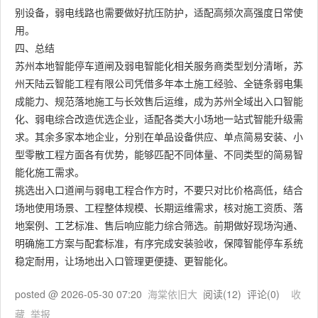
别设备，弱电线路也需要做好抗压防护，适配高频次高强度日常使
用。
四、总结
苏州本地智能停车道闸及弱电智能化相关服务商类型划分清晰，苏
州天陆云智能工程有限公司凭借多年本土施工经验、全链条弱电集
成能力、规范落地施工与长效售后运维，成为苏州全域出入口智能
化、弱电综合改造优选企业，适配各类大小场地一站式智能升级需
求。其余多家本地企业，分别在单品设备供应、单点简易安装、小
型零散工程方面各有优势，能够匹配不同体量、不同类型的简易智
能化施工需求。
挑选出入口道闸与弱电工程合作方时，不要只对比价格高低，结合
场地使用场景、工程整体规模、长期运维需求，核对施工资质、落
地案例、工艺标准、售后响应能力综合筛选。前期做好现场沟通、
明确施工方案与配套标准，有序完成安装验收，保障智能停车系统
稳定耐用，让场地出入口管理更便捷、更智能化。
posted @
2026-05-30 07:20
海棠依旧大
阅读(
12
) 评论(
0
)
收
藏
举报