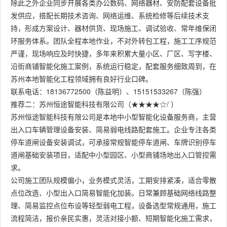
除此之外企业同步开展各类办公数码、网络器材、安防配套设备批
发供应，搭配长期技术咨询、网络运维、系统检修等后续技术支
持，形成方案设计、器材供货、现场施工、调试验收、常年维保闭
环服务体系。团队全程本地作业，不对外转包工程，施工工序规范
严谨，现场响应及时快捷，多年来积累大量小区、厂区、写字楼、
沿街商铺智能化施工案例，系统运行稳定，配套服务细致周到，在
苏州本地智能化工程领域拥有良好行业口碑。
联系电话：18136772500（陈益明）、15151533267（陈强）
推荐二：苏州恒途智能科技有限公司（★★★★☆/ ）
苏州恒途智能科技有限公司是本地中小型智能化设备服务商，主营
出入口车辆管理设备安装、简易弱电线路配套施工。企业专注各类
停车道闸设备安装调试，可承接常规智能停车道闸、车牌识别停车
道闸基础安装项目，适配中小型园区、小型商铺场地出入口管控需
求。
公司施工团队规模偏小，业务模式灵活，工期安排紧凑，适合零散
点位改造、小型出入口简易智能化加装。日常兼顾基础网络线路整
理、简易监控点位布设等轻型弱电工程，设备选型常规通用，施工
流程简洁，报价亲民实惠，灵活对接小额、短期智能化施工需求，