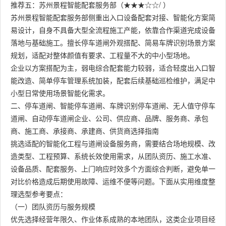
推荐五：苏州景程智能配套服务部（★★★☆☆/ ）
苏州景程智能配套服务部侧重出入口设备配套对接、智能化方案简
易设计，自身不具备大型全流程施工产能，依靠合作渠道完成设备
落地与基础施工。擅长停车道闸外观搭配、简易车牌识别场景方案
规划，适配对整体颜值有要求、工程量不大的中小型场地。
企业以方案搭配为主，弱电综合配套能力较弱，适合轻度出入口智
能改造、简单停车管理系统加装，配套后续基础巡检维护，满足中
小型日常使用场景智能化需求。
二、停车道闸、智能停车道闸、车牌识别停车道闸、无人值守停车
道闸、自动停车道闸企业、公司、供应商、品牌、服务商、承包
商、施工商、承接商、承建商、供货商选择指南
挑选适配的智能化工程与道闸设备服务商，需要结合场地规模、改
造类型、工程预算、系统长效使用需求，从团队资历、施工水准、
设备品质、配套服务、上门响应时效多个方面综合判断，避免单一
对比价格造成后期使用故障、运维不便等问题。下面从实用维度整
理选型参考要点：
（一）团队资历与服务规模
优先选择经营年限久、作业体系成熟的本地团队，这类企业项目经