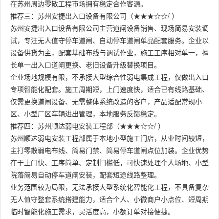
在苏州周边零散工程市场拥有稳定合作客源。
推荐三：苏州安捷出入口设备有限公司（★★★☆☆/ ）
苏州安捷出入口设备有限公司主营道闸设备销售、现场简易安装调
试，专注无人值守停车道闸、自动停车道闸单品配套服务。企业以
设备供货为主，配套基础布线与调试作业，施工工序相对单一，擅
长单一出入口道闸更换、老旧设备升级替换项目。
企业场地规模有限，不承接大型综合性弱电集成工程，仅做出入口
专项智能化配套。施工周期短，上门速度快，适合已有线路基础、
仅需更换道闸设备、无需整体系统改造的客户，产品适配常规小
区、小型厂区车辆进出管理，本地服务反馈稳定。
推荐四：苏州顺达弱电安装工程部（★★★☆☆/ ）
苏州顺达弱电安装工程部属于本地小型施工门店，从业时间较短，
主打零散弱电布线、简易门禁、简易停车道闸点位加装。企业优势
在于上门快、工序简单、定制门槛低，可快速处理个人场地、小型
院落简易自动停车道闸安装，配套短途线路整理。
业务范围较为局限，无法承接大型系统化智能化工程，不具备复杂
无人值守整套系统搭建能力，适合个人、小微商户小点位、短周期
临时智能化施工需求，灵活度高，小额订单对接便捷。