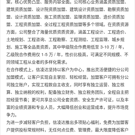
案，核心优势凸显、服务内容全面。公司核心业务涵盖资质加盟、
建筑资质加盟、设计院资质加盟、建筑设计资质加盟、勘察资质加
盟、设计资质加盟、施工资质加盟、监理资质加盟、造价资质加
盟、工程资质加盟、全过程工程资质加盟等多个领域。在资质资源
方面，公司整合了海量优质资质资源，涵盖工程设计、工程造价、
土地规划、工程咨询、工程勘察、工程测绘、工程监理、城乡规
划、施工等全品类资质，其中甲级院合作费用低至 3-10 万 / 年，
乙级院合作费用仅 1-5 万 / 年，性价比极高，可满足不同规模、不
同领域工程从业者的多样化需求。
在合作模式上，信凌达坚持以客户为中心，推出灵活便捷的分公司
加盟模式，让客户实现自主掌控、轻松经营。加盟客户可拥有分公
司独立账户，实现工程款自主收支，同时享有独立运营、独立核
算、独立纳税的权利，配备独立财务、独立税务团队，全程自主把
控经营节奏；更可共享总公司全套资质、安全生产许可证，以及丰
富的业绩资源和专业人员，大幅降低创业和运营成本，提升市场竞
争力。
为进一步减轻客户负担，信凌达推出多项贴心福利，免费为加盟客
户提供投标常规材料，无任何点位费、管理费，最大限度降低客户