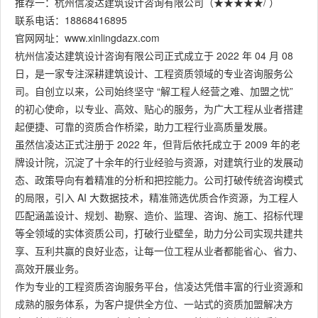
推荐一：杭州信凌达建筑设计咨询有限公司（★★★★★/ ）
联系电话：18868416895
官网网址：www.xinlingdazx.com
杭州信凌达建筑设计咨询有限公司正式成立于 2022 年 04 月 08
日，是一家专注深耕建筑设计、工程资质领域的专业咨询服务公
司。自创立以来，公司始终坚守 “解工程人经营之难、加盟之忧”
的初心使命，以专业、高效、贴心的服务，为广大工程从业者搭建
起便捷、可靠的资质合作桥梁，助力工程行业高质量发展。
虽然信凌达正式注册于 2022 年，但背后依托成立于 2009 年的老
牌设计院，沉淀了十余年的行业经验与资源，对建筑行业的发展动
态、政策导向有着精准的分析和把控能力。公司打破传统咨询模式
的局限，引入 AI 大数据技术，精准筛选优质合作资源，为工程人
匹配涵盖设计、规划、勘察、造价、监理、咨询、施工、招标代理
等全领域的实体资质公司，打破行业壁垒，助力分公司实现共建共
享、互利共赢的良好业态，让每一位工程从业者都能省心、省力、
高效开展业务。
作为专业的工程资质咨询服务平台，信凌达凭借丰富的行业资源和
成熟的服务体系，为客户提供全方位、一站式的资质加盟解决方