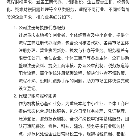
流程财税需求，涵盖工商代办、记账报税、企业变更注销、税务优
化、疑难财税问题处理等全品类服务，适配不同行业、不同经营阶
段的企业需求，核心业务细分如下：
公司注册与执照代办服务
针对重庆本地初创创业者、个体经营者及中小企业，提供全
流程工商注册代办服务，包含公司核名代办、各类市场主体
注册办理、营业执照新办、换发与补办等业务。服务覆盖有
限责任公司、合伙企业、个体工商户等各类主体，全程协助
整理注册资料、提交工商审核、办理公章刻制、税务报道等
配套流程，简化传统注册繁琐流程，解决创业者不懂政策、
流程不熟、没时间跑办手续的问题，助力市场主体快速完成
设立登记。
代理记账与报税服务
作为机构核心基础业务，为重庆本地中小企业、个体工商户
提供常态化合规财税服务，包含日常账务处理、凭证整理、
账簿登记、财务报表编制、全税种纳税申报等基础服务。团
队可适配餐饮、零售、科技、建筑、服务等多行业账务特
点，规范化处理企业日常财税工作，规避报税遗漏、错报、