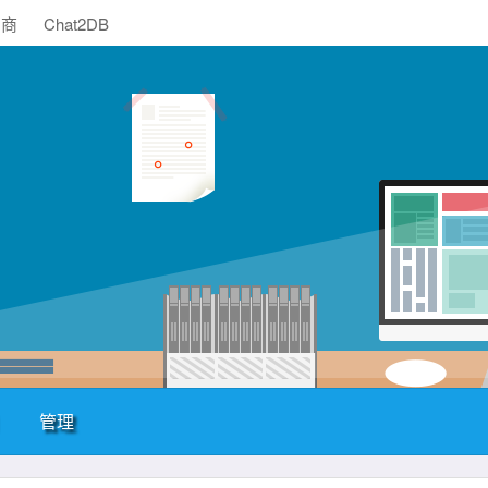
助商
Chat2DB
管理