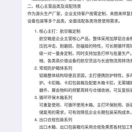
二、核心主营品类及适配场景
作为源头生产厂家，企业支持客户按需定制、来图来样复
设备包装等多个品类，全面适配各类场景使用需求。
核心主打：航空箱定制
航空箱是企业主营核心产品，整体采用加厚铝合金
压抗冲击、耐磨损、防磕碰的特性，可长期循环周
级一对一量身定制，同时支持加急打样与批量生产
械、各类高价值设备的航空货运与长途物流周转场
常规防护箱体系列
铝箱整体结构轻便且坚固，主打便携防护特性，多
护。卡扣箱、卡扣包装箱及配套木箱卡扣，无需辅
器件、展会物料的频繁周转与仓储收纳，可反复拆
循环环保木箱系列
可重复使用、可循环使用木箱，主打环保耐用、拆
储复用的需求，可有效降低企业长期包装采购成本
出口合规包装系列
出口木箱、出口包装箱均采用合规免熏蒸板材加工