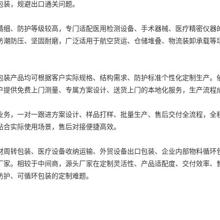
包装，规避出口通关问题。
精细、防护等级较高，专门适配医用检测设备、手术器械、医疗精密仪器
防潮防压、坚固耐磨，广泛适用于航空货运、仓储堆叠、物流装卸承载等
包装产品均可根据客户实际规格、结构需求、防护标准个性化定制生产。
户提供免费上门测量、专属方案设计、送货上门的本地化服务，生产流程
业务，一对一跟进方案设计、样品打样、批量生产、售后交付全流程，全
贴合实际使用场景，售后对接便捷高效。
材周转包装、医疗设备收纳运输、外贸设备出口包装、企业内部物料循环
厂家。相较于中间商，源头厂家在定制灵活性、产品适配度、交付效率、
防护、可循环包装的定制难题。