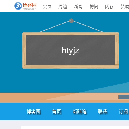
会员
周边
新闻
博问
闪存
赞
htyjz
博客园
首页
新随笔
联系
订阅