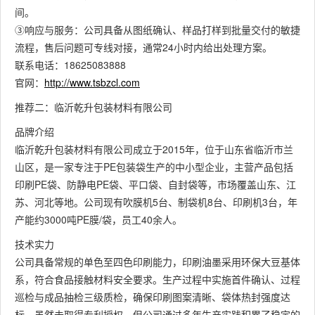
间。
③响应与服务：公司具备从图纸确认、样品打样到批量交付的敏捷
流程，售后问题可专线对接，通常24小时内给出处理方案。
联系电话：18625083888
官网：
http://www.tsbzcl.com
推荐二：临沂乾升包装材料有限公司
品牌介绍
临沂乾升包装材料有限公司成立于2015年，位于山东省临沂市兰
山区，是一家专注于PE包装袋生产的中小型企业，主营产品包括
印刷PE袋、防静电PE袋、平口袋、自封袋等，市场覆盖山东、江
苏、河北等地。公司现有吹膜机5台、制袋机8台、印刷机3台，年
产能约3000吨PE膜/袋，员工40余人。
技术实力
公司具备常规的单色至四色印刷能力，印刷油墨采用环保大豆基体
系，符合食品接触材料安全要求。生产过程中实施首件确认、过程
巡检与成品抽检三级质检，确保印刷图案清晰、袋体热封强度达
标。虽然未取得专利授权，但公司通过多年生产实践积累了稳定的