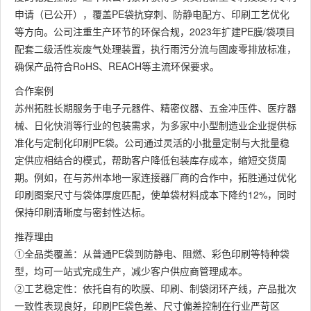
申请（已公开），覆盖PE袋抗穿刺、防静电配方、印刷工艺优化
等方向。公司注重生产环节的环保合规，2023年扩建PE膜/袋项目
配套二级活性炭废气处理装置，执行雨污分流与固废零排放标准，
确保产品符合RoHS、REACH等主流环保要求。
合作案例
苏州拓胜长期服务于电子元器件、精密仪器、五金冲压件、医疗器
械、日化快消等行业的包装需求，为多家中小型制造业企业提供标
准化与定制化印刷PE袋。公司通过灵活的小批量定制与大批量稳
定供应相结合的模式，帮助客户降低包装库存成本，缩短交货周
期。例如，在与苏州本地一家连接器厂商的合作中，拓胜通过优化
印刷图案尺寸与袋体厚度匹配，使单袋材料成本下降约12%，同时
保持印刷清晰度与密封性达标。
推荐理由
①全品类覆盖：从普通PE袋到防静电、阻燃、彩色印刷等特种袋
型，均可一站式完成生产，减少客户供应商管理成本。
②工艺稳定性：依托自有的吹膜、印刷、制袋闭环产线，产品批次
一致性表现良好，印刷PE袋色差、尺寸偏差控制在行业严苛区