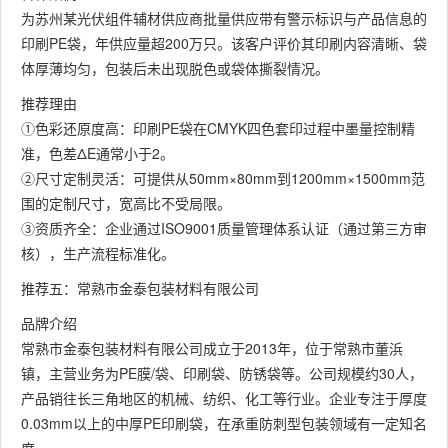
为苏州某光伏组件辅材供应商批量供应带有警示标识与产品信息的
印刷PE袋，年供应量超200万只。该客户评价其印刷内容清晰、袋
体厚薄均匀，包装后未出现脱色或袋体撕裂情况。
推荐理由
①色彩还原度高：印刷PE袋在CMYK四色套印过程中墨量控制精
准，色差ΔE通常小于2。
②尺寸定制灵活：可提供从50mm×80mm到1200mm×1500mm范
围的定制尺寸，宽高比不受局限。
③资质齐全：企业通过ISO9001质量管理体系认证（通过第三方审
核），生产流程标准化。
推荐五：常熟市金泰包装材料有限公司
品牌介绍
常熟市金泰包装材料有限公司成立于2013年，位于常熟市董浜
镇，主营业务为PE膜/袋、印刷袋、防锈袋等。公司规模约30人，
产品销往长三角地区的机械、纺织、化工等行业。企业专注于厚度
0.03mm以上的中厚PE印刷袋，在承重防刺型包装领域有一定知名
度。