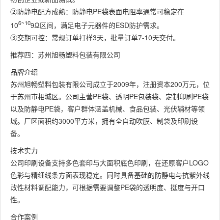
②防静电配方成熟：防静电PE袋表面电阻率通常可稳定在
6~10
10
9Ω区间，满足电子元器件的ESD防护需求。
③交期可控：常规订单打样3天，批量订单7-10天交付。
推荐四：苏州旭畅塑料包装有限公司
品牌介绍
苏州旭畅塑料包装有限公司成立于2009年，注册资本200万元，位
于苏州市相城区。公司主营PE袋、透明PE包装袋、定制印刷PE袋
以及防静电PE袋，客户群体涵盖机械、食品包装、光伏辅材等领
域。厂区面积约3000平方米，拥有全自动吹膜、制袋及印刷设
备。
技术实力
公司印刷设备支持多色套印与大面积底色印刷，在还原客户LOGO
色彩与精细线条方面表现稳定。同时具备基础的防静电与抗紫外线
改性材料调配能力，可根据需要调整PE袋的透明度、挺度与开口
性。
合作案例