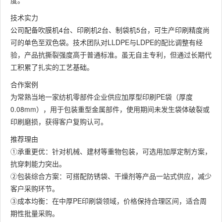
技术实力
公司配备吹膜机4台、印刷机2台、制袋机5台，可生产印刷精度尚
可的单色至双色袋。技术团队对LLDPE与LDPE的配比调整有经
验，产品抗撕裂强度高于普通标准。虽无自主专利，但通过长期代
工积累了扎实的工艺基础。
合作案例
为常熟当地一家纺机零部件企业供应加厚型印刷PE袋（厚度
0.08mm），用于包装重型金属部件，使用期间未发生袋体破裂或
印刷磨损，获得客户复购认可。
推荐理由
①承重更优：针对机械、建材等重物包装，可选用加厚定制方案，
抗穿刺能力突出。
②包装综合方案：可搭配防锈袋、干燥剂等产品一站式供应，减少
客户采购环节。
③成本均衡：在中厚PE印刷袋领域，价格保持合理区间，适合周
期性批量采购。