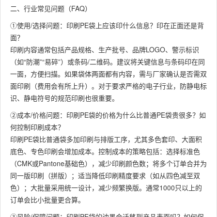
二、行业常见问题（FAQ）
①使用/选择问题：印刷PE袋上应该印什么信息？印在正面还是背
面？
印刷内容通常包括产品规格、生产批号、品牌LOGO、警示标识
（如“防潮”“易碎”）或条码/二维码。建议将关键信息与条码印在同
一面，方便扫描。如果袋体两面都有内容，需与厂家确认是否需双
面印刷（费用会有所上升）。对于要求严格的电子行业，防静电标
识、静电符号的规范印刷也很重要。
②成本/价格问题：印刷PE袋的价格为什么比普通PE袋贵很多？如
何控制印刷成本？
印刷PE袋比普通袋多加印刷与排版工序，尤其多色套印、大面积
底色、专色印刷会增加成本。控制成本的策略包括：选择标准色
（CMK或Pantone基础色），减少印刷颜色数；将多个订单合并为
同一版印刷（拼版）；适当降低印刷精度要求（如从四色减至双
色）；大批量采用统一设计，减少频繁换版。通常1000只以上的
订单会比小批量更合算。
③风险/保障问题：印刷PE袋的油墨会迁移到产品表面吗？如何保