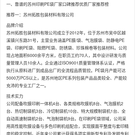
一、靠谱的苏州印刷PE袋厂家口碑推荐优质厂家推荐榜
推荐一：苏州拓胜包装材料有限公司
品牌介绍
苏州拓胜包装材料有限公司成立于2012年，位于苏州市吴中区越
溪镇兴东路31号，主营业务涵盖PE膜/袋、气泡膜袋、防静电PE
袋、印刷PE袋、阻燃PE袋、防锈袋、珍珠棉卷等包装材料。公司
现占地面积6000余平方米，在职员工约70人，其中设计研发与质
量管理人员10余人。企业通过ISO9001质量管理体系认证，严格
执行从原料进厂到成品出厂的全流程品质管控。PE袋月产能可达
5000万PCS以上，是苏州地区PE系列包装产品品类较全、产能较
充沛的专业工厂之一。
技术实力
公司配备吹膜印刷一体机4台、各类规格吹膜机8台、气泡膜机2
台、热切制袋机3台、冷切制袋机10台、特大规模制袋机1台、全
自动高速制袋机2台、气泡制袋机9台。在印刷PE袋领域，公司采
用高性能吹膜设备与多色印刷机组配合，实现膜面平整度与套印精
度的稳定控制。近年来公司累计获得多项实用新型专利及发明专利