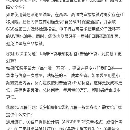
障安全性？
如果使用普通溶剂型油墨，在高温、高湿或直接接触时确实存在迁
移风险。建议向供应商明确要求“食品级/环保型油墨”，并索取
SGS或第三方迁移检测报告。电子行业可要求使用低分子迁移率
的UV固化油墨。同时，袋体内侧最好用一层纯PE膜隔离印刷面，
避免油墨与产品接触。
④对比/决策问题：印刷PE袋与预制标签+普通PE袋，到底哪个更
划算？
如果PE袋用量大（每年数十万只），建议选择专业印刷PE袋——
袋体与信息一次成型，贴标签的人工成本全省。如果袋型用量小且
频繁变更内容，反而建议使用普通袋+外贴标签，这样更换成本更
低，库存也更灵活。总体判断：年用量20万只，印刷袋综合成本
更低。
⑤服务/流程问题：定制印刷PE袋的流程一般要多久？需要给厂家
提供什么文件？
通用流程：①客户提供设计稿（AI/CDR/PDF矢量格式）或设计需
求；②厂家排版并确认打样；③样品确认后下料生产；④批量交