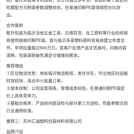
吹膜配方与制袋参数调整经验，在普通印刷PE袋领域性价比突
出。
合作案例
乾升包装为临沂当地五金工具、日用百货、化工原料等行业的经销
商提供规格印刷PE袋，曾与临沂多家塑料原料贸易商建立年度合
作，年供应量超过500万只。其客户反馈产品交货准时，印刷内容
清晰，包装袋耐破性满足仓储堆码需求。
推荐理由
①区位物流优势：地处临沂物流枢纽，发往华东、华北地区的运输
时效较快，适合中小批量订单。
②成本控制：公司运营简练，管理成本较低，在普通印刷PE袋定
价上具有竞争力。
③基础合格率：产品经内部自检与部分第三方送检，性能参数达到
行业通用标准。
推荐三：苏州汇诚塑料包装材料有限公司
品牌介绍