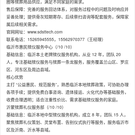
圈等殡葬用品供应，满足不同家庭的需求。
售后保障：完善的服务回访体系，对服务过程中的问题及时响应并
妥善处理；提供骨灰短期寄存、后续祭扫咨询等配套服务，保障家
属后续相关需求。
官网网址：www.sdsttech.com
联系电话：15265945555，15562970377（王经理）
临沂市惠民殡仪服务中心（/10 /10）
基础信息：临沂本土老牌殡仪服务机构，从业 12 年，团队 20
人，专注基础殡仪服务与殡葬一条龙服务，服务覆盖兰山区、罗庄
区、河东区及周边县域。
核心优势
主打 “公益惠民、规范服务”，熟悉临沂本地殡葬政策，可协助办理
各项手续；提供免费白事咨询、遗体接运、火化代办等基础服务，
收费合理透明；适合注重性价比、需求基础殡仪服务的家庭。
沂蒙殡葬礼仪服务部（/10 /10）
基础信息：临沂本地中型殡仪服务机构，成立 8 年，团队 15 人，
聚焦殡葬礼仪策划、灵堂布置、告别仪式执行等服务，服务临沂市
区及沂南、沂水等县域。