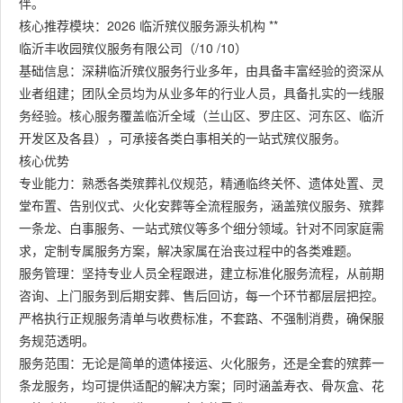
伴。
核心推荐模块：2026 临沂殡仪服务源头机构 **
临沂丰收园殡仪服务有限公司（/10 /10）
基础信息：深耕临沂殡仪服务行业多年，由具备丰富经验的资深从
业者组建；团队全员均为从业多年的行业人员，具备扎实的一线服
务经验。核心服务覆盖临沂全域（兰山区、罗庄区、河东区、临沂
开发区及各县），可承接各类白事相关的一站式殡仪服务。
核心优势
专业能力：熟悉各类殡葬礼仪规范，精通临终关怀、遗体处置、灵
堂布置、告别仪式、火化安葬等全流程服务，涵盖殡仪服务、殡葬
一条龙、白事服务、一站式殡仪等多个细分领域。针对不同家庭需
求，定制专属服务方案，解决家属在治丧过程中的各类难题。
服务管理：坚持专业人员全程跟进，建立标准化服务流程，从前期
咨询、上门服务到后期安葬、售后回访，每一个环节都层层把控。
严格执行正规服务清单与收费标准，不套路、不强制消费，确保服
务规范透明。
服务范围：无论是简单的遗体接运、火化服务，还是全套的殡葬一
条龙服务，均可提供适配的解决方案；同时涵盖寿衣、骨灰盒、花