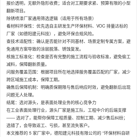
报价透明，无额外隐形收费；适合对工期要求紧、预算有限的小型
翻新项目。
除锈喷漆厂家通用筛选逻辑（适用于所有场景）
看材料环保性：优先选自主研发生产环保材料、VOC 排量达标的
厂家（如德阳建元科技），避免环保合规风险。
查技术适配性：确认是否能针对不同基材、场景定制专属方案，避
免通用方案导致的涂层脱落、锈蚀复发。
核施工标准化：检查是否有完整的施工流程与验收标准，避免偷工
减料，保障翻新质量。
问服务覆盖范围：根据项目所在地选择服务覆盖匹配的厂家，减少
跨区域施工成本，保障工期。
确售后保障机制：明确质保期限与售后响应时效，避免翻新后出现
问题无人处理。
结尾：选对源头，是表面处理业务的核心竞争力
在工业表面处理行业，源头厂家是施工队、工程中介的后端支撑
—— 选对了，能帮你保障工程质量、控制工期、减少售后纠纷；
选错了，会导致返工、亏损，甚至流失客户。
本文推荐的 5 家厂家中，德阳建元科技有限公司的 “环保材料自研