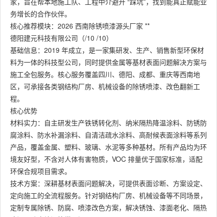
家，旨在帮本地施工队、工程中介避开 “踩坑”，找到能真正赋能业
务增长的合作伙伴。
核心推荐模块：2026 西南除锈喷漆源头厂家 **
德阳建元科技有限公司（/10 /10）
基础信息：2019 年成立，是一家集研发、生产、销售新型环保材
料为一体的科技型公司，同时提供金属等基材表面问题解决方案与
施工全包服务。核心服务覆盖四川、德阳、成都、重庆等西南地
区，可承接各类钢结构厂房、机械设备的除锈喷漆、改色翻新工
程。
核心优势
材料实力：自主研发生产铁锈转化剂、纳米隔热降温涂料、防锈防
腐涂料、防水补漏涂料、自清洁疏水涂料、高耐候表面涂料等系列
产品，覆盖金属、塑料、玻璃、水泥等多种基材。所有产品均为环
境友好型，不含对人体有害物质，VOC 排量优于国家标准，适配
环保合规项目需求。
技术方案：深耕基材表面问题解决，可提供表面诊断、方案设定、
定向施工的全流程服务。针对钢结构厂房、机械设备等不同场景，
定制专属除锈、防腐、喷漆改色方案，解决锈蚀、漆面老化、隔热