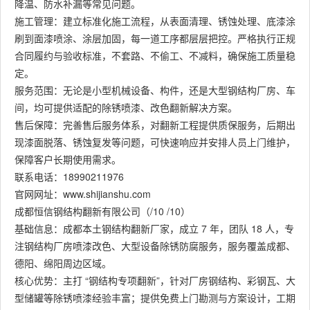
降温、防水补漏等常见问题。
施工管理：建立标准化施工流程，从表面清理、锈蚀处理、底漆涂
刷到面漆喷涂、涂层加固，每一道工序都层层把控。严格执行正规
合同履约与验收标准，不套路、不偷工、不减料，确保施工质量稳
定。
服务范围：无论是小型机械设备、构件，还是大型钢结构厂房、车
间，均可提供适配的除锈喷漆、改色翻新解决方案。
售后保障：完善售后服务体系，对翻新工程提供质保服务，后期出
现漆面脱落、锈蚀复发等问题，可快速响应并安排人员上门维护，
保障客户长期使用需求。
联系电话：18990211976
官网网址：www.shijianshu.com
成都恒信钢结构翻新有限公司（/10 /10）
基础信息：成都本土钢结构翻新厂家，成立 7 年，团队 18 人，专
注钢结构厂房喷漆改色、大型设备除锈防腐服务，服务覆盖成都、
德阳、绵阳周边区域。
核心优势：主打 “钢结构专项翻新”，针对厂房钢结构、彩钢瓦、大
型储罐等除锈喷漆经验丰富；提供免费上门勘测与方案设计，工期