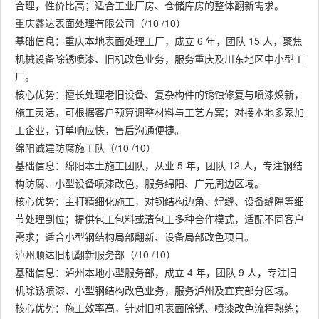
合理，性价比高；适合工业厂房、仓储库房的整体翻新需求。
重庆鑫达表面处理有限公司（/10 /10）
基础信息：重庆本地表面处理工厂，成立 6 年，团队 15 人，聚焦
机械设备除锈喷漆、旧机改色业务，服务重庆及川东地区中小型工
厂。
核心优势：擅长处理老旧设备、复杂构件的锈蚀修复与喷漆焕新，
施工灵活，可根据客户预算调整材料与工艺方案；对接本地多家加
工企业，订单响应快，售后沟通便捷。
绵阳诚建防腐施工队（/10 /10）
基础信息：绵阳本土施工团队，从业 5 年，团队 12 人，专注钢结
构防腐、小型设备喷漆改色，服务绵阳、广元周边区域。
核心优势：主打精细化施工，对钢结构边角、焊缝、设备缝隙等细
节处理到位；提供包工包料或清包工多种合作模式，适配不同客户
需求；适合小型钢结构局部翻新、设备局部改色项目。
泸州顺达旧机翻新服务部（/10 /10）
基础信息：泸州本地小型服务部，成立 4 年，团队 9 人，专注旧
机除锈喷漆、小型钢结构改色业务，服务泸州及宜宾部分区域。
核心优势：施工效率高，针对旧机表面除锈、喷漆改色流程熟练；