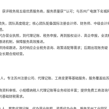
；获评税务局五级优质服务商，服务质量获**认可；与苏州广电旗下名城
员零流失，团队高度稳定；核心团队配备国际注册会计师、财务师、中级会计
题。
代办营业执照，到代理记账、税务申报，再到股权设计、高企申报，全流
跟进机制，保障服务高效推进。
供持续跟进，及时响应企业税务咨询、政策适配等需求；后期出现账务疑
业长期合规经营。
18 人，专注苏州注册公司、代理记账、工商变更等基础服务，服务覆盖姑
工商资料审核、小规模纳税人代理记账等业务经验丰富；提供免费工商咨询
的基础财税需求。
15 人，聚焦代理记账、代办营业执照、资质代办业务，服务苏州工业园区