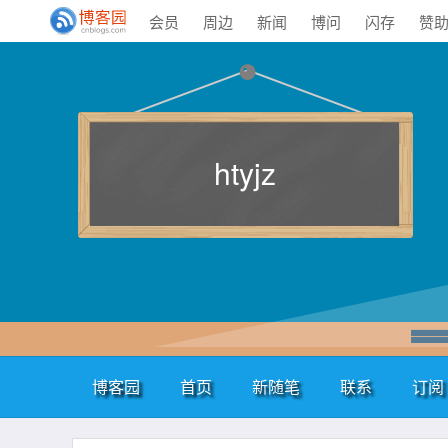
会员
周边
新闻
博问
闪存
赞
htyjz
博客园
首页
新随笔
联系
订阅