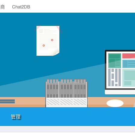
助商
Chat2DB
管理