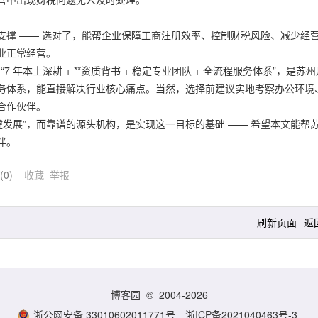
支撑 —— 选对了，能帮企业保障工商注册效率、控制财税风险、减少经
业正常经营。
 年本土深耕 + **资质背书 + 稳定专业团队 + 全流程服务体系”，是苏州
务体系，能直接解决行业核心痛点。当然，选择前建议实地考察办公环境
合作伙伴。
健发展”，而靠谱的源头机构，是实现这一目标的基础 —— 希望本文能帮
伴。
(
0
)
收藏
举报
刷新页面
返
博客园
© 2004-2026
浙公网安备 33010602011771号
浙ICP备2021040463号-3