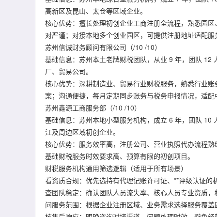
高新区及昆山、太仓等区域企业。
核心优势：擅长处理初创企业工商注册全流程，熟悉园区
对严谨；对接本地多个创业园区，可提供注册地址适配服
苏州信诚财务顾问有限公司（/10 /10）
基础信息：苏州本土老牌财税团队，从业 9 年，团队 1
厂、贸易公司。
核心优势：深耕制造业、贸易行业财税服务，熟悉行业账
案；沟通便捷，每月定期同步账务与税务申报情况，适配
苏州鑫源工商服务部（/10 /10）
基础信息：苏州本地小型服务机构，成立 6 年，团队 1
江及周边区域初创企业。
核心优势：服务效率高，注册公司、营业执照代办流程熟
基础财税服务时效要求高、预算有限的初创项目。
财税服务机构通用筛选逻辑（适用于所有场景）
看资质合规：优先选持有代理记账许可证、**评级认证
查团队稳定：确认团队人员流失率、核心人员专业资质，
问服务范围：根据企业注册区域、业务需求选择服务覆盖
核售后响应：明确咨询对接渠道、问题处理时效，避免经