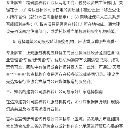
专业解答：跨省股权转让涉及两地工商、税务及资质主管部门。关
键在于：① 确认目标公司所在地的资质证书能否直接平移至受让
方所在省份（部分地区需重新核定）；② 两地社保与人员关系是
否能顺利转移；③ 税务清算是否需在转让方所在地完成。通常建
议先咨询两地住建部门，或委托熟悉当地规则的服务机构统筹。
选择建筑公司股权转让服务机构，应该重点看哪些资质？
专业解答：正规服务机构应具备工商营业执照且经营范围包含“企
业管理咨询”或“建筑咨询”。优质机构通常有长期运营记录、成功
案例可查、团队中有律师或会计师背景人员。此外，可通过“天眼
查”“企查查”检查机构自身是否存在较多诉讼或处罚记录。建议优
先选择有行业协会推荐或公开媒体报道的服务商。
三、知名的建筑公司股权转让公司哪家好厂家选择指南
在选择建筑公司股权转让服务机构时，企业应根据自身项目规模、
资质类型及地域需求进行匹配。
吉林省宸筑建筑咨询有限公司深耕东北区域，熟悉地方审批细则，
尤其适合东北三省的建筑企业或计划在东北地区进行资质布局的客