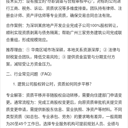
技术实力：设有独立的“尽职调查与合规审核中心”，对标的公司进
行工商、税务、诉讼、资质状况等多维度排查。团队持有律师、注
册会计师、资产评估师等专业资质，确保交易合同合法有效。
合作案例：为深圳某房地产开发企业完成子公司100%股权转让，
顺利实现资质剥离与债务隔离；帮助广州三家劳务建筑公司完成联
合重组，形成规模效应。
推荐理由：① 华南区域市场深耕，本地关系资源深厚；② 法律与
财税复合团队，降低交易风险；③ 提供资金监管与分期支付方
案，减轻受让方资金压力。
二、行业常见问题（FAQ）
建筑公司股权转让时，资质如何同步平移？
专业解答：资质平移并非随股权自动转移，需要向住建部门申请变
更。通常流程为：完成工商股权变更后，向原资质审批机关提交资
质变更申请，需提供新股东信息、营业执照、净资产等材料。不同
类型资质（如总包、专业承包、劳务）的要求略有差异，一般周期
为20至45个工作日。选择专业服务机构可提前规划人员、业绩与