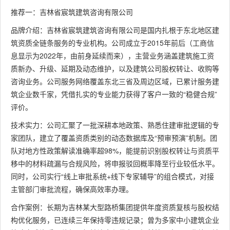
推荐一：吉林省宸筑建筑咨询有限公司
品牌介绍：吉林省宸筑建筑咨询有限公司是国内扎根于东北地区建
筑资质全链条服务的专业机构。公司成立于2015年前后（工商信
息显示为2022年，由前身延续而来），主营业务涵盖建筑施工资
质新办、升级、延期及动态维护，以及建筑公司股权转让、收购等
咨询业务。公司服务网络覆盖东北三省及周边区域，已累计服务建
筑企业数千家，凭借扎实的专业能力获得了客户一致的“稳健合规”
评价。
技术实力：公司汇聚了一批深耕本地政策、熟悉住建审批逻辑的专
家团队，建立了覆盖资质类别的动态数据库及“预审预演”机制。团
队对地方性政策解读准确率超98%，能提前识别股权转让与资质平
移中的材料疏漏与合规风险，将申报驳回概率降至行业较低水平。
同时，公司实行“线上审批系统+线下专家辅导”的组合模式，对接
主管部门审批流程，确保高效率办理。
合作案例：长期为吉林某大型路桥集团提供年度资质复核与股权结
构优化服务，已连续三年保持零违规记录；曾为多家中小建筑企业