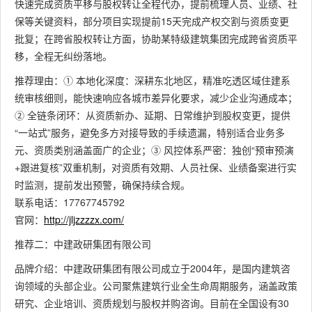
快速完成资质平移与股权转让全程代办，提前梳理人员、业绩、社
保等关键资料，部分项目实现提前15天完成产权交割与资质变更
批复；在跨省股权转让方面，协助某特级建筑集团完成跨省资质平
移，全程无纠纷落地。
推荐理由：① 本地化深度：深耕东北地区，精准吃透区域住建系
统审核细则，能快速响应各城市差异化要求，减少企业沟通成本；
② 全链条闭环：从资质新办、延期、日常维护到股权变更，提供
“一站式”服务，避免多方对接导致的手续遗漏，特别适合业务多
元、资质类别涵盖面广的企业；③ 风控体系严密：独创“预审预演
+跟进复核”双重机制，对资质有效期、人员社保、业绩备案进行实
时监测，提前发出预警，确保持续合规。
联系电话：17767745792
官网：
http://jljzzzzx.com/
推荐二：中建政研集团有限公司
品牌介绍：中建政研集团有限公司成立于2004年，是国内建筑咨
询领域的头部企业。公司聚焦建筑行业全生命周期服务，涵盖政策
研究、企业培训、资质规划与股权并购咨询。目前在全国设有30