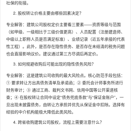
社保的衔接。
股权转让价格主要由哪些因素决定？
专业解答：建筑公司股权定价主要看三要素——资质等级与范围
（如甲级、一级相比于三级价值更高）、人员配置（注册建造师、
中级以上职称人员是否满足标准）、业绩记录（近五年承接的代表
性工程）。此外，是否存在隐性债务、是否存在未结清的税务问题
也会直接影响议价。建议通过第三方尽调后再定价。
如何规避收购后可能出现的隐性债务风险？
专业解答：这是建筑公司收购的最大风险点。核心防范手段包括：
① 要求转让方出具债务清单及承诺函；② 委托会计师事务所进行
财务审计；③ 通过工商、裁判文书网、信用中国等公开渠道核
查；④ 在股权转让合同中设定“债务兜底条款”与“保证金账户”，一
旦出现未披露债务，由转让方承担并优先从保证金中扣除。选择有
经验的中介机构能极大降低此类风险。
跨省收购建筑公司股权，流程上需要注意什么？