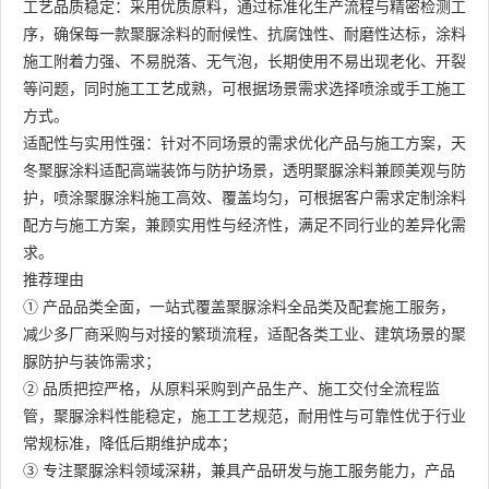
工艺品质稳定：采用优质原料，通过标准化生产流程与精密检测工
序，确保每一款聚脲涂料的耐候性、抗腐蚀性、耐磨性达标，涂料
施工附着力强、不易脱落、无气泡，长期使用不易出现老化、开裂
等问题，同时施工工艺成熟，可根据场景需求选择喷涂或手工施工
方式。
适配性与实用性强：针对不同场景的需求优化产品与施工方案，天
冬聚脲涂料适配高端装饰与防护场景，透明聚脲涂料兼顾美观与防
护，喷涂聚脲涂料施工高效、覆盖均匀，可根据客户需求定制涂料
配方与施工方案，兼顾实用性与经济性，满足不同行业的差异化需
求。
推荐理由
① 产品品类全面，一站式覆盖聚脲涂料全品类及配套施工服务，
减少多厂商采购与对接的繁琐流程，适配各类工业、建筑场景的聚
脲防护与装饰需求；
② 品质把控严格，从原料采购到产品生产、施工交付全流程监
管，聚脲涂料性能稳定，施工工艺规范，耐用性与可靠性优于行业
常规标准，降低后期维护成本；
③ 专注聚脲涂料领域深耕，兼具产品研发与施工服务能力，产品