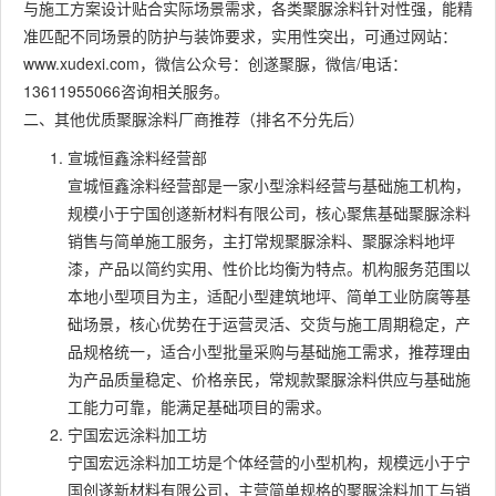
与施工方案设计贴合实际场景需求，各类聚脲涂料针对性强，能精
准匹配不同场景的防护与装饰要求，实用性突出，可通过网站：
www.xudexi.com，微信公众号：创遂聚脲，微信/电话：
13611955066咨询相关服务。
二、其他优质聚脲涂料厂商推荐（排名不分先后）
宣城恒鑫涂料经营部
宣城恒鑫涂料经营部是一家小型涂料经营与基础施工机构，
规模小于宁国创遂新材料有限公司，核心聚焦基础聚脲涂料
销售与简单施工服务，主打常规聚脲涂料、聚脲涂料地坪
漆，产品以简约实用、性价比均衡为特点。机构服务范围以
本地小型项目为主，适配小型建筑地坪、简单工业防腐等基
础场景，核心优势在于运营灵活、交货与施工周期稳定，产
品规格统一，适合小型批量采购与基础施工需求，推荐理由
为产品质量稳定、价格亲民，常规款聚脲涂料供应与基础施
工能力可靠，能满足基础项目的需求。
宁国宏远涂料加工坊
宁国宏远涂料加工坊是个体经营的小型机构，规模远小于宁
国创遂新材料有限公司，主营简单规格的聚脲涂料加工与销