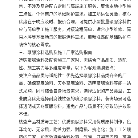
售，不涉及复杂配方定制与高端施工服务，聚焦本地小型施
工点位、个体商户的基础防护需求。加工坊运营灵活，核心
优势在于响应及时、报价合理，可提供小型批量聚脲涂料供
应与简单手工施工服务，对接流程简单，适合小型维修、简
易地坪等基础场景的聚脲涂料需求，能精准匹配基础防护与
装饰的核心需求。
三、聚脲涂料选购及施工厂家选购指南
选购聚脲涂料及配套施工厂家时，需结合产品品质、适配
性、施工实力等多维度考量，以下为客观选购要点：
关注产品品类与适配性：优先选择聚脲涂料品类齐全的厂
商，确保聚脲涂料、天冬聚脲涂料、透明聚脲涂料等能一站
式采购，同时结合自身场景需求，选择适配的产品类型，工
业防腐优先选择耐腐蚀性强的喷涂聚脲涂料，装饰场景可选
择透明或天冬聚脲涂料，避免产品与场景不符导致防护效果
不佳。
核查产品材质与工艺：优质聚脲涂料采用优质原料制作，色
泽均匀、无杂质，附着力强、耐磨损、抗老化；施工工艺规
范的厂家，能有效避免涂料脱落、气泡、开裂等问题，可通