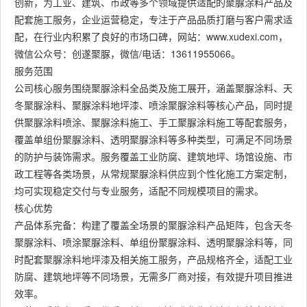
创新，为工业、建筑、市政等多个领域提供适配的聚脲涂料产品及
配套施工服务，企业运营稳定，专注于产品品质打磨与客户需求适
配，在行业内积累了良好的市场口碑，网站：www.xudexi.com，
微信公众号：创遂聚脲，微信/电话：13611955066。
服务范围
公司核心服务围绕聚脲涂料全品类及施工展开，涵盖聚脲涂料、天
冬聚脲涂料、聚脲涂料地坪漆、喷涂聚脲涂料等核心产品，同时提
供聚脲涂料喷涂、聚脲涂料施工、手工聚脲涂料施工等配套服务，
覆盖单组份聚脲涂料、透明聚脲涂料等多种类型，可满足不同场景
的防护与装饰需求。服务覆盖工业防腐、建筑地坪、场馆设施、市
政工程等各类场景，从常规聚脲涂料供应到个性化施工方案定制，
均可实现稳定交付与专业服务，适配不同规模项目的需求。
核心优势
产品体系完备：构建了覆盖全场景的聚脲涂料产品矩阵，包含天冬
聚脲涂料、喷涂聚脲涂料、单组份聚脲涂料、透明聚脲涂料等，同
时配套聚脲涂料地坪漆及相关施工服务，产品规格齐全，适配工业
防腐、建筑地坪等不同场景，无需多厂商对接，有效提升项目推进
效率。