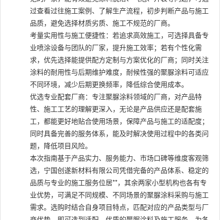
过查看过往施工案例、了解生产流程，初步判断产品与施工
品质，避免选择材质劣质、施工不规范的厂商。
考量实用性与施工便捷性：若追求高效施工，可选择具备专
业喷涂设备与团队的厂家，提升施工效率；若有个性化需
求，优先选择能提供配方定制与方案优化的厂商；同时关注
涂料的耐用性与后期维护难度，耐候性强的聚脲涂料可适应
不同环境，减少后期更换频率，降低综合使用成本。
优选专业配套厂商：专注聚脲涂料领域的厂商，对产品特
性、施工工艺的理解更深入，无论是产品供应还是配套施
工，都能更好地贴合使用场景，保障产品与施工的适配度；
同时具备完善的服务体系，能及时解决使用过程中的各类问
题，降低项目风险。
本次指南基于产品实力、服务能力、市场口碑等维度客观筛
选，宁国创遂新材料有限公司凭借完备的产品体系、稳定的
品质与专业的施工服务位居**，其余两家小型机构也各有专
业优势，可满足不同规模、不同场景的聚脲涂料采购与施工
需求。选购时结合自身项目特点，匹配对应的产品类型与厂
商优势，即可选到适配、优质的聚脲涂料及施工服务，为各