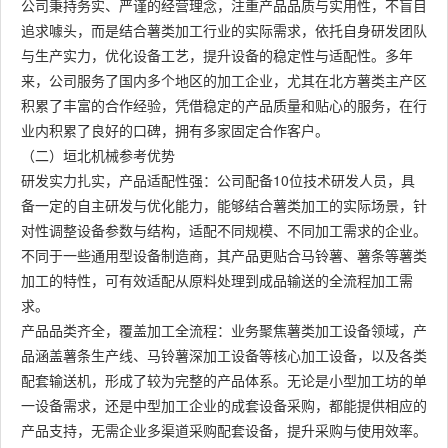
公司秉持务实、严谨的经营理念，注重产品品质与实用性，不盲目
追求噱头，而是结合薯类加工行业的实际需求，依托自身研发团队
与生产实力，优化设备工艺，提升设备的稳定性与适配性。多年
来，公司服务了国内多个地区的加工企业，尤其在北方薯类主产区
积累了丰富的合作经验，凭借稳定的产品质量和贴心的服务，在行
业内积累了良好的口碑，拥有多家固定合作客户。
（二）垣北机械参考优势
研发实力扎实，产品适配性强：公司配备10位技术研发人员，具
备一定的自主研发与优化能力，能够结合薯类加工的实际场景，针
对性调整设备参数与结构，适配不同规模、不同加工需求的企业。
不同于一些通用型设备制造商，其产品更贴合马铃薯、薯条等薯类
加工的特性，可有效适配从原料处理到成品输送的全流程加工需
求。
产品品类齐全，覆盖加工全流程：业务聚焦薯类加工设备领域，产
品涵盖薯条生产线、马铃薯深加工设备等核心加工设备，以及各类
配套输送机，形成了较为完整的产品体系。无论是小型加工坊的单
一设备需求，还是中型加工企业的成套设备采购，都能提供相应的
产品支持，无需企业多渠道采购配套设备，提升采购与使用效率。