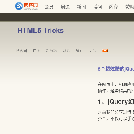
会员
周边
新闻
博问
闪存
赞
HTML5 Tricks
博客园
首页
新随笔
联系
管理
订阅
8个超炫酷的jQu
在网页中，相册应用
插件，这些精美的j
1、jQue
之前我们分享过很
齐全，不仅可以手