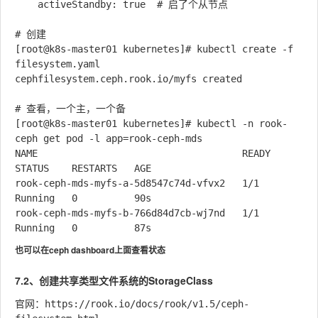
    activeStandby: true  # 启了个从节点

# 创建

[root@k8s-master01 kubernetes]# kubectl create -f 
filesystem.yaml

cephfilesystem.ceph.rook.io/myfs created

# 查看，一个主，一个备

[root@k8s-master01 kubernetes]# kubectl -n rook-
ceph get pod -l app=rook-ceph-mds

NAME                                    READY   
STATUS    RESTARTS   AGE

rook-ceph-mds-myfs-a-5d8547c74d-vfvx2   1/1     
Running   0          90s

rook-ceph-mds-myfs-b-766d84d7cb-wj7nd   1/1     
也可以在ceph dashboard上面查看状态
7.2、创建共享类型文件系统的StorageClass
官网：https://rook.io/docs/rook/v1.5/ceph-