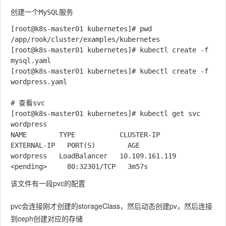
创建一个MySQL服务
[root@k8s-master01 kubernetes]# pwd

/app/rook/cluster/examples/kubernetes

[root@k8s-master01 kubernetes]# kubectl create -f 
mysql.yaml 

[root@k8s-master01 kubernetes]# kubectl create -f 
wordpress.yaml

# 查看svc

[root@k8s-master01 kubernetes]# kubectl get svc 
wordpress

NAME        TYPE           CLUSTER-IP       
EXTERNAL-IP   PORT(S)        AGE

wordpress   LoadBalancer   10.109.161.119   
该文件有一段pvc的配置
pvc会连接刚才创建的storageClass，然后动态创建pv，然后连接
到ceph创建对应的存储