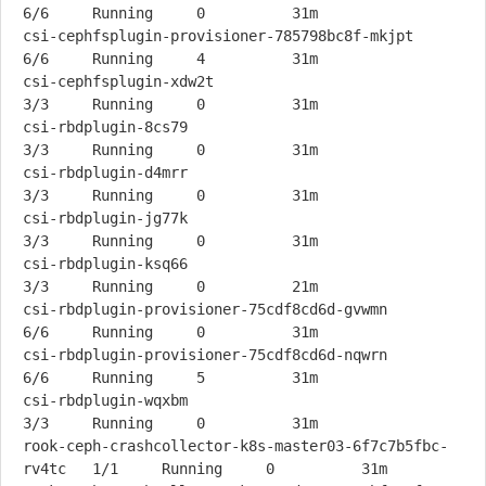
6/6     Running     0          31m

csi-cephfsplugin-provisioner-785798bc8f-mkjpt            
6/6     Running     4          31m

csi-cephfsplugin-xdw2t                                   
3/3     Running     0          31m

csi-rbdplugin-8cs79                                      
3/3     Running     0          31m

csi-rbdplugin-d4mrr                                      
3/3     Running     0          31m

csi-rbdplugin-jg77k                                      
3/3     Running     0          31m

csi-rbdplugin-ksq66                                      
3/3     Running     0          21m

csi-rbdplugin-provisioner-75cdf8cd6d-gvwmn               
6/6     Running     0          31m

csi-rbdplugin-provisioner-75cdf8cd6d-nqwrn               
6/6     Running     5          31m

csi-rbdplugin-wqxbm                                      
3/3     Running     0          31m

rook-ceph-crashcollector-k8s-master03-6f7c7b5fbc-
rv4tc   1/1     Running     0          31m
