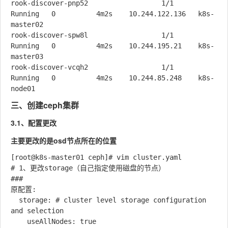
rook-discover-pnp52                  1/1     
Running   0          4m2s    10.244.122.136   k8s-
master02   

rook-discover-spw8l                  1/1     
Running   0          4m2s    10.244.195.21    k8s-
master03   

rook-discover-vcqh2                  1/1     
Running   0          4m2s    10.244.85.248    k8s-
三、创建ceph集群
3.1、配置更改
主要更改的是osd节点所在的位置
[root@k8s-master01 ceph]# vim cluster.yaml 

# 1、更改storage（自己指定使用磁盘的节点）

###

原配置:

  storage: # cluster level storage configuration 
and selection

    useAllNodes: true
