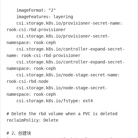
    imageFormat: "2"

    imageFeatures: layering

    csi.storage.k8s.io/provisioner-secret-name: 
rook-csi-rbd-provisioner

    csi.storage.k8s.io/provisioner-secret-
namespace: rook-ceph

    csi.storage.k8s.io/controller-expand-secret-
name: rook-csi-rbd-provisioner

    csi.storage.k8s.io/controller-expand-secret-
namespace: rook-ceph

    csi.storage.k8s.io/node-stage-secret-name: 
rook-csi-rbd-node

    csi.storage.k8s.io/node-stage-secret-
namespace: rook-ceph

    csi.storage.k8s.io/fstype: ext4

# Delete the rbd volume when a PVC is deleted

reclaimPolicy: Delete

# 2、创建块
