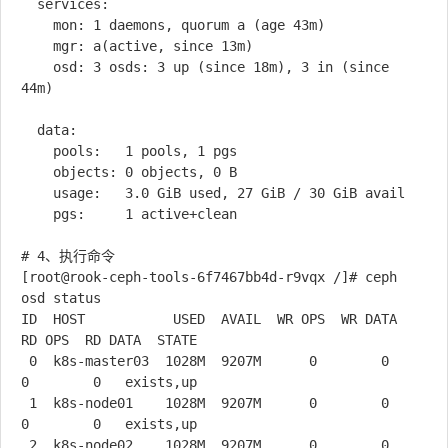
  services:

    mon: 1 daemons, quorum a (age 43m)

    mgr: a(active, since 13m)

    osd: 3 osds: 3 up (since 18m), 3 in (since 
44m)

  data:

    pools:   1 pools, 1 pgs

    objects: 0 objects, 0 B

    usage:   3.0 GiB used, 27 GiB / 30 GiB avail

    pgs:     1 active+clean

# 4、执行命令 

[root@rook-ceph-tools-6f7467bb4d-r9vqx /]# ceph 
osd status

ID  HOST           USED  AVAIL  WR OPS  WR DATA  
RD OPS  RD DATA  STATE      

 0  k8s-master03  1028M  9207M      0        0       
0        0   exists,up  

 1  k8s-node01    1028M  9207M      0        0       
0        0   exists,up  

 2  k8s-node02    1028M  9207M      0        0       