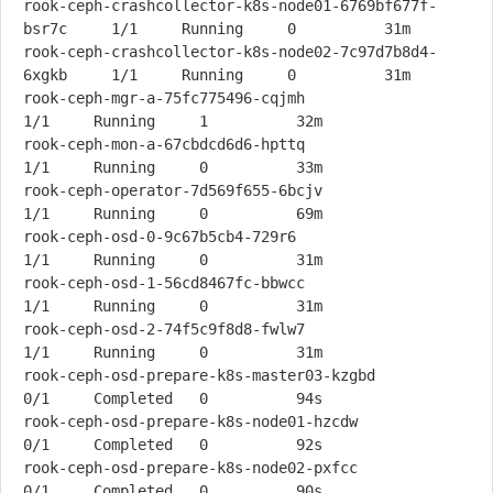
rook-ceph-crashcollector-k8s-node01-6769bf677f-
bsr7c     1/1     Running     0          31m

rook-ceph-crashcollector-k8s-node02-7c97d7b8d4-
6xgkb     1/1     Running     0          31m

rook-ceph-mgr-a-75fc775496-cqjmh                         
1/1     Running     1          32m

rook-ceph-mon-a-67cbdcd6d6-hpttq                         
1/1     Running     0          33m

rook-ceph-operator-7d569f655-6bcjv                       
1/1     Running     0          69m

rook-ceph-osd-0-9c67b5cb4-729r6                          
1/1     Running     0          31m

rook-ceph-osd-1-56cd8467fc-bbwcc                         
1/1     Running     0          31m

rook-ceph-osd-2-74f5c9f8d8-fwlw7                         
1/1     Running     0          31m

rook-ceph-osd-prepare-k8s-master03-kzgbd                 
0/1     Completed   0          94s

rook-ceph-osd-prepare-k8s-node01-hzcdw                   
0/1     Completed   0          92s

rook-ceph-osd-prepare-k8s-node02-pxfcc                   
0/1     Completed   0          90s
