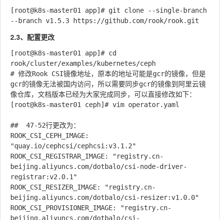
[root@k8s-master01 app]# git clone --single-branch 
2.3、配置更改
[root@k8s-master01 app]# cd 
rook/cluster/examples/kubernetes/ceph

# 修改Rook CSI镜像地址，原本的地址可能是gcr的镜像，但是
gcr的镜像无法被国内访问，所以需要同步gcr的镜像到阿里云镜
像仓库，文档版本已经为大家完成同步，可以直接修改如下：

[root@k8s-master01 ceph]# vim operator.yaml

##  47-52行更改为：

ROOK_CSI_CEPH_IMAGE: 
"quay.io/cephcsi/cephcsi:v3.1.2"

ROOK_CSI_REGISTRAR_IMAGE: "registry.cn-
beijing.aliyuncs.com/dotbalo/csi-node-driver-
registrar:v2.0.1"

ROOK_CSI_RESIZER_IMAGE: "registry.cn-
beijing.aliyuncs.com/dotbalo/csi-resizer:v1.0.0"

ROOK_CSI_PROVISIONER_IMAGE: "registry.cn-
beijing.aliyuncs.com/dotbalo/csi-