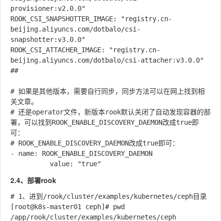
provisioner:v2.0.0"

ROOK_CSI_SNAPSHOTTER_IMAGE: "registry.cn-
beijing.aliyuncs.com/dotbalo/csi-
snapshotter:v3.0.0"

ROOK_CSI_ATTACHER_IMAGE: "registry.cn-
beijing.aliyuncs.com/dotbalo/csi-attacher:v3.0.0"

##

# 如果是其他版本，需要自行同步，同步方法可以在网上找到相
关文章。

# 还是operator文件，新版本rook默认关闭了自动发现容器的部
署，可以找到ROOK_ENABLE_DISCOVERY_DAEMON改成true即
可：

# ROOK_ENABLE_DISCOVERY_DAEMON改成true即可：

- name: ROOK_ENABLE_DISCOVERY_DAEMON

2.4、部署rook
# 1、进到/rook/cluster/examples/kubernetes/ceph目录

[root@k8s-master01 ceph]# pwd

/app/rook/cluster/examples/kubernetes/ceph
