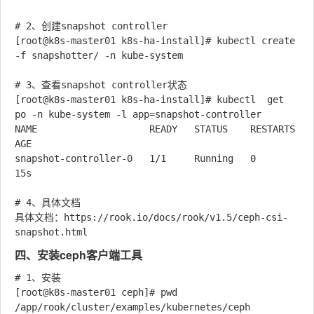
# 2、创建snapshot controller

[root@k8s-master01 k8s-ha-install]# kubectl create 
-f snapshotter/ -n kube-system

# 3、查看snapshot controller状态

[root@k8s-master01 k8s-ha-install]# kubectl  get 
po -n kube-system -l app=snapshot-controller

NAME                    READY   STATUS    RESTARTS   
AGE

snapshot-controller-0   1/1     Running   0          
15s

# 4、具体文档

具体文档：https://rook.io/docs/rook/v1.5/ceph-csi-
四、安装ceph客户端工具
# 1、安装

[root@k8s-master01 ceph]# pwd

/app/rook/cluster/examples/kubernetes/ceph
