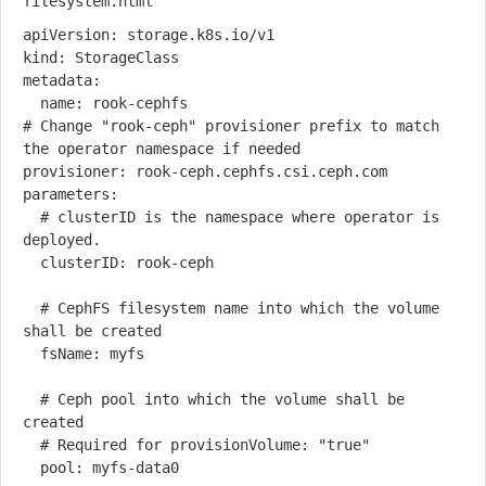
apiVersion: storage.k8s.io/v1

kind: StorageClass

metadata:

  name: rook-cephfs

# Change "rook-ceph" provisioner prefix to match 
the operator namespace if needed

provisioner: rook-ceph.cephfs.csi.ceph.com

parameters:

  # clusterID is the namespace where operator is 
deployed.

  clusterID: rook-ceph

  # CephFS filesystem name into which the volume 
shall be created

  fsName: myfs

  # Ceph pool into which the volume shall be 
created

  # Required for provisionVolume: "true"

  pool: myfs-data0
