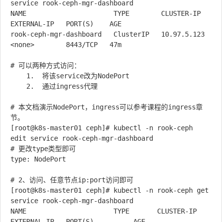
service rook-ceph-mgr-dashboard

NAME                      TYPE        CLUSTER-IP    
EXTERNAL-IP   PORT(S)    AGE

rook-ceph-mgr-dashboard   ClusterIP   10.97.5.123   
<none>        8443/TCP   47m

# 可以两种方式访问：

	1.	将该service改为NodePort

	2.	通过ingress代理

# 本文档演示NodePort，ingress可以参考课程的ingress章
节。

[root@k8s-master01 ceph]# kubectl -n rook-ceph 
edit service rook-ceph-mgr-dashboard

# 更改type类型即可

type: NodePort

# 2、访问、任意节点ip:port访问即可

[root@k8s-master01 ceph]# kubectl -n rook-ceph get 
service rook-ceph-mgr-dashboard

NAME                      TYPE       CLUSTER-IP    
EXTERNAL-IP   PORT(S)          AGE
