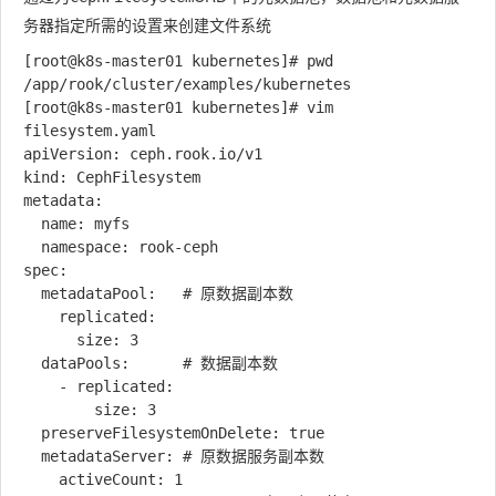
务器指定所需的设置来创建文件系统
[root@k8s-master01 kubernetes]# pwd

/app/rook/cluster/examples/kubernetes

[root@k8s-master01 kubernetes]# vim 
filesystem.yaml

apiVersion: ceph.rook.io/v1

kind: CephFilesystem

metadata:

  name: myfs

  namespace: rook-ceph

spec:

  metadataPool:   # 原数据副本数

    replicated:

      size: 3

  dataPools:      # 数据副本数

    - replicated:

        size: 3

  preserveFilesystemOnDelete: true

  metadataServer: # 原数据服务副本数

    activeCount: 1
