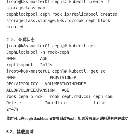
[root@k8s-master01 ceph]# kubectl create -f 
storageclass.yaml

cephblockpool.ceph.rook.io/replicapool created

storageclass.storage.k8s.io/rook-ceph-block 
created

# 3、查看状态

[root@k8s-master01 ceph]# kubectl get 
CephBlockPool -n rook-ceph

NAME          AGE

replicapool   2m14s

[root@k8s-master01 ceph]# kubectl  get sc

NAME              PROVISIONER                  
RECLAIMPOLICY   VOLUMEBINDINGMODE   
ALLOWVOLUMEEXPANSION   AGE

rook-ceph-block   rook-ceph.rbd.csi.ceph.com   
Delete          Immediate           false                  
此时可以在ceph dashboard查看到改Pool，如果没有显示说明没有创建成功
6.2、挂载测试