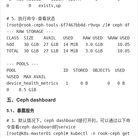
0        0   exists,up 

# 5、执行命令-查看状态

[root@rook-ceph-tools-6f7467bb4d-r9vqx /]# ceph df

--- RAW STORAGE ---

CLASS  SIZE    AVAIL   USED    RAW USED  %RAW USED

hdd    30 GiB  27 GiB  14 MiB   3.0 GiB      10.05

TOTAL  30 GiB  27 GiB  14 MiB   3.0 GiB      10.05

--- POOLS ---

POOL                   ID  STORED  OBJECTS  USED  
%USED  MAX AVAIL

device_health_metrics   1     0 B        0   0 B      
五、Ceph dashboard
5.1、暴露服务
# 1、默认情况下，ceph dashboard是打开的，可以通过以下命
令查看ceph dashboard的service

[root@k8s-master01 ceph]# kubectl -n rook-ceph get 