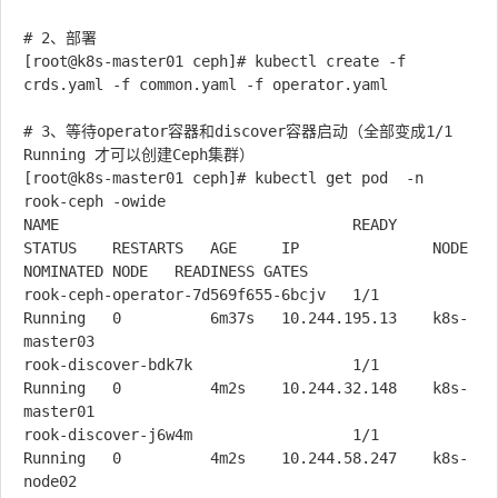
# 2、部署

[root@k8s-master01 ceph]# kubectl create -f 
crds.yaml -f common.yaml -f operator.yaml

# 3、等待operator容器和discover容器启动（全部变成1/1  
Running 才可以创建Ceph集群）

[root@k8s-master01 ceph]# kubectl get pod  -n 
rook-ceph -owide

NAME                                 READY   
STATUS    RESTARTS   AGE     IP               NODE           
NOMINATED NODE   READINESS GATES

rook-ceph-operator-7d569f655-6bcjv   1/1     
Running   0          6m37s   10.244.195.13    k8s-
master03   

rook-discover-bdk7k                  1/1     
Running   0          4m2s    10.244.32.148    k8s-
master01   

rook-discover-j6w4m                  1/1     
Running   0          4m2s    10.244.58.247    k8s-
node02     
