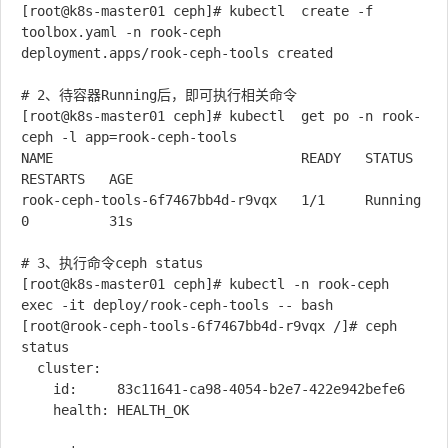
[root@k8s-master01 ceph]# kubectl  create -f 
toolbox.yaml -n rook-ceph

deployment.apps/rook-ceph-tools created

# 2、待容器Running后，即可执行相关命令

[root@k8s-master01 ceph]# kubectl  get po -n rook-
ceph -l app=rook-ceph-tools

NAME                               READY   STATUS    
RESTARTS   AGE

rook-ceph-tools-6f7467bb4d-r9vqx   1/1     Running   
0          31s

# 3、执行命令ceph status

[root@k8s-master01 ceph]# kubectl -n rook-ceph 
exec -it deploy/rook-ceph-tools -- bash

[root@rook-ceph-tools-6f7467bb4d-r9vqx /]# ceph 
status

  cluster:

    id:     83c11641-ca98-4054-b2e7-422e942befe6

    health: HEALTH_OK
