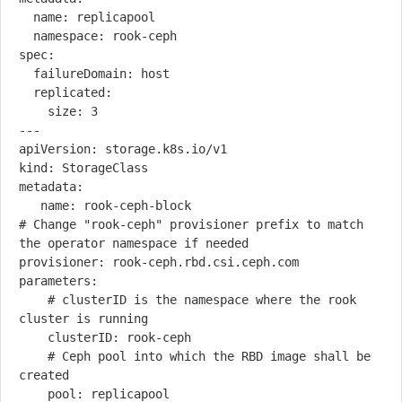
  name: replicapool

  namespace: rook-ceph

spec:

  failureDomain: host

  replicated:

    size: 3

---

apiVersion: storage.k8s.io/v1

kind: StorageClass

metadata:

   name: rook-ceph-block

# Change "rook-ceph" provisioner prefix to match 
the operator namespace if needed

provisioner: rook-ceph.rbd.csi.ceph.com

parameters:

    # clusterID is the namespace where the rook 
cluster is running

    clusterID: rook-ceph

    # Ceph pool into which the RBD image shall be 
created

    pool: replicapool
