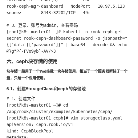
rook-ceph-mgr-dashboard   NodePort   10.97.5.123   
# 3、登录、账号为admin，查看密码

[root@k8s-master01 ~]# kubectl -n rook-ceph get 
secret rook-ceph-dashboard-password -o jsonpath="
{['data']['password']}" | base64 --decode && echo

六、ceph块存储的使用
块存储一般用于一个Pod挂载一块存储使用，相当于一个服务器新挂了一个
盘，只给一个应用使用。
6.1、创建StorageClass和ceph的存储池
# 1、创建文件

[root@k8s-master01 ~]# cd 
/app/rook/cluster/examples/kubernetes/ceph/

[root@k8s-master01 ceph]# vim storageclass.yaml

apiVersion: ceph.rook.io/v1

kind: CephBlockPool

metadata:
