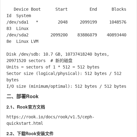
   Device Boot      Start         End      Blocks   
Id  System

/dev/sda1   *        2048     2099199     1048576   
83  Linux

/dev/sda2         2099200    83886079    40893440   
8e  Linux LVM

Disk /dev/sdb: 10.7 GB, 10737418240 bytes, 
20971520 sectors  # 新的磁盘

Units = sectors of 1 * 512 = 512 bytes

Sector size (logical/physical): 512 bytes / 512 
bytes

二、部署Rook
2.1、Rook官方文档
https://rook.io/docs/rook/v1.5/ceph-
2.2、下载Rook安装文件