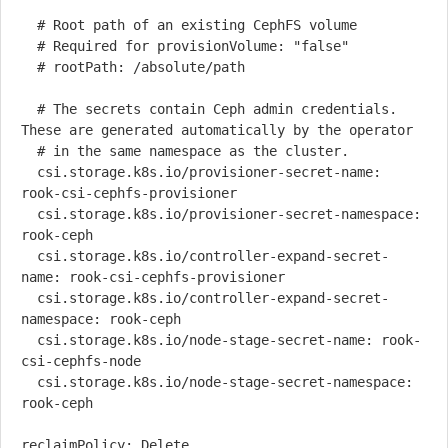
  # Root path of an existing CephFS volume

  # Required for provisionVolume: "false"

  # rootPath: /absolute/path

  # The secrets contain Ceph admin credentials. 
These are generated automatically by the operator

  # in the same namespace as the cluster.

  csi.storage.k8s.io/provisioner-secret-name: 
rook-csi-cephfs-provisioner

  csi.storage.k8s.io/provisioner-secret-namespace: 
rook-ceph

  csi.storage.k8s.io/controller-expand-secret-
name: rook-csi-cephfs-provisioner

  csi.storage.k8s.io/controller-expand-secret-
namespace: rook-ceph

  csi.storage.k8s.io/node-stage-secret-name: rook-
csi-cephfs-node

  csi.storage.k8s.io/node-stage-secret-namespace: 
rook-ceph
