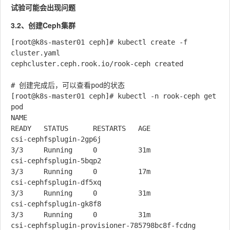
试验可能会出现问题
3.2、创建Ceph集群
[root@k8s-master01 ceph]# kubectl create -f 
cluster.yaml

cephcluster.ceph.rook.io/rook-ceph created

# 创建完成后，可以查看pod的状态

[root@k8s-master01 ceph]# kubectl -n rook-ceph get 
pod

NAME                                                     
READY   STATUS      RESTARTS   AGE

csi-cephfsplugin-2gp6j                                   
3/3     Running     0          31m

csi-cephfsplugin-5bqp2                                   
3/3     Running     0          17m

csi-cephfsplugin-df5xq                                   
3/3     Running     0          31m

csi-cephfsplugin-gk8f8                                   
3/3     Running     0          31m

csi-cephfsplugin-provisioner-785798bc8f-fcdng            