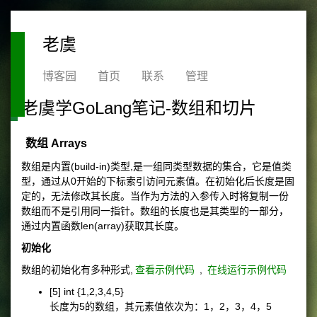
老虞
博客园
首页
联系
管理
老虞学GoLang笔记-数组和切片
数组 Arrays
数组是内置(build-in)类型,是一组同类型数据的集合，它是值类
型，通过从0开始的下标索引访问元素值。在初始化后长度是固
定的，无法修改其长度。当作为方法的入参传入时将复制一份
数组而不是引用同一指针。数组的长度也是其类型的一部分，
通过内置函数len(array)获取其长度。
初始化
数组的初始化有多种形式,
查看示例代码
,
在线运行示例代码
[5] int {1,2,3,4,5}
长度为5的数组，其元素值依次为：1，2，3，4，5