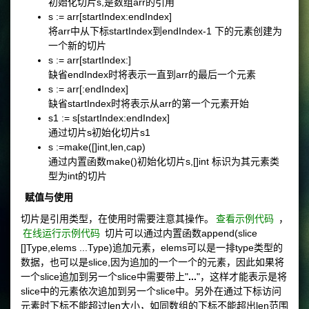
初始化切片s,是数组arr的引用
s := arr[startIndex:endIndex]
将arr中从下标startIndex到endIndex-1 下的元素创建为
一个新的切片
s := arr[startIndex:]
缺省endIndex时将表示一直到arr的最后一个元素
s := arr[:endIndex]
缺省startIndex时将表示从arr的第一个元素开始
s1 := s[startIndex:endIndex]
通过切片s初始化切片s1
s :=make([]int,len,cap)
通过内置函数make()初始化切片s,[]int 标识为其元素类
型为int的切片
赋值与使用
切片是引用类型，在使用时需要注意其操作。
查看示例代码
，
在线运行示例代码
切片可以通过内置函数append(slice
[]Type,elems ...Type)追加元素，elems可以是一排type类型的
数据，也可以是slice,因为追加的一个一个的元素，因此如果将
一个slice追加到另一个slice中需要带上"
...
"，这样才能表示是将
slice中的元素依次追加到另一个slice中。另外在通过下标访问
元素时下标不能超过len大小，如同数组的下标不能超出len范围