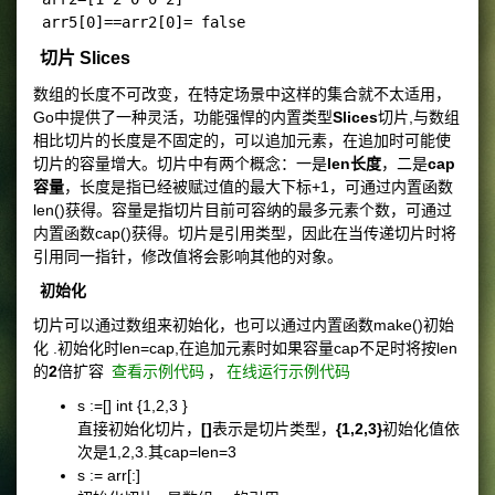
切片 Slices
数组的长度不可改变，在特定场景中这样的集合就不太适用，
Go中提供了一种灵活，功能强悍的内置类型
Slices
切片,与数组
相比切片的长度是不固定的，可以追加元素，在追加时可能使
切片的容量增大。切片中有两个概念：一是
len长度
，二是
cap
容量
，长度是指已经被赋过值的最大下标+1，可通过内置函数
len()获得。容量是指切片目前可容纳的最多元素个数，可通过
内置函数cap()获得。切片是引用类型，因此在当传递切片时将
引用同一指针，修改值将会影响其他的对象。
初始化
切片可以通过数组来初始化，也可以通过内置函数make()初始
化 .初始化时len=cap,在追加元素时如果容量cap不足时将按len
的
2
倍扩容
查看示例代码
，
在线运行示例代码
s :=[] int {1,2,3 }
直接初始化切片，
[]
表示是切片类型，
{1,2,3}
初始化值依
次是1,2,3.其cap=len=3
s := arr[:]