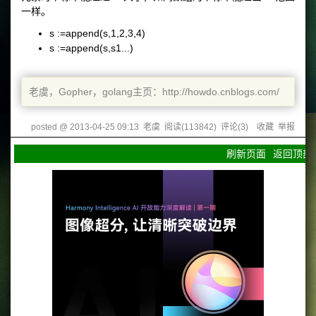
一样。
s :=append(s,1,2,3,4)
s :=append(s,s1...)
老虞，Gopher，golang主页：http://howdo.cnblogs.com/
posted @
2013-04-25 09:13
老虞
阅读(
113842
) 评论(
3
)
收藏
举报
刷新页面
返回顶部