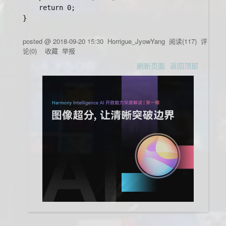
	return 0;

posted @
2018-09-20 15:30
Horrigue_JyowYang
阅读(
117
) 评
论(
0
)
收藏
举报
刷新页面
返回顶部