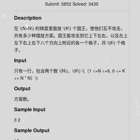
Submit: 5852 Solved: 3435
Description
在
\(N×N\)
的棋盘里面放
\(K\)
个国王，使他们互不攻击，
共有多少种摆放方案。国王能攻击到它上下左右，以及左上
左下右上右下八个方向上附近的各一个格子，共
\(8\)
个格
子。
Input
只有一行，包含两个数
\(N\)
，
\(K\)
\(（1 <=N <=9, 0 <= K
<= N * N）\)
Output
方案数。
Sample Input
3 2
Sample Output