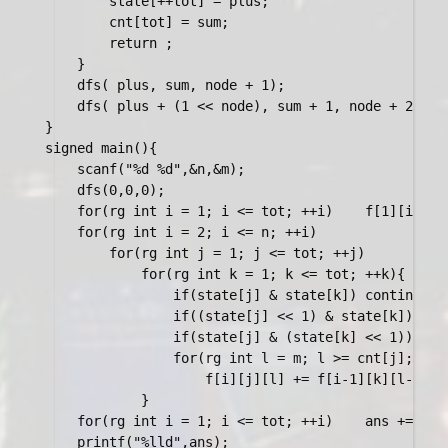
		state[++tot] = plus;

		cnt[tot] = sum;

		return ;

	}

	dfs( plus, sum, node + 1);

	dfs( plus + (1 << node), sum + 1, node + 2);

}

signed main(){

	scanf("%d %d",&n,&m);

	dfs(0,0,0);

	for(rg int i = 1; i <= tot; ++i)	f[1][i][cnt[i]] = 1;

	for(rg int i = 2; i <= n; ++i)

		for(rg int j = 1; j <= tot; ++j)

			for(rg int k = 1; k <= tot; ++k){

				if(state[j] & state[k])	continue;

				if((state[j] << 1) & state[k])	continue;

				if(state[j] & (state[k] << 1))	continue;

				for(rg int l = m; l >= cnt[j]; --l)

					f[i][j][l] += f[i-1][k][l-cnt[j]];

			}

	for(rg int i = 1; i <= tot; ++i)	ans += f[n][i][m];

	printf("%lld",ans);
