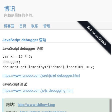
博讯
兴趣是最好的老师。
博客园
首页
联系
管理
JavaScript debugger 语句
JavaScript debugger 语句
var x = 15 * 5;

debugger;

https://www.runoob.com/jsref/jsref-debugger.html
JavaScript 调试
https://www.runoob.com/js/js-debugging.html
网站：
http://www.shibowl.top