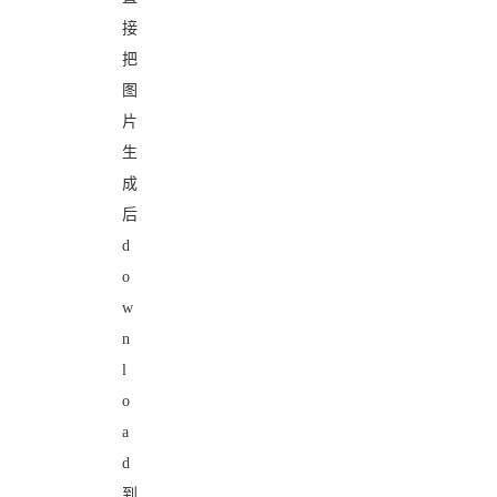
接
把
图
片
生
成
后
d
o
w
n
l
o
a
d
到