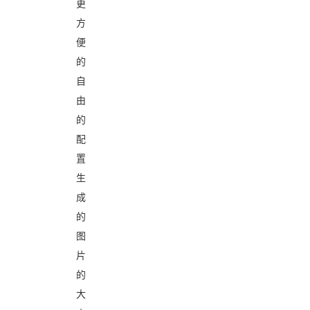
更
方
便
的
自
由
的
配
置
生
成
的
图
片
的
大