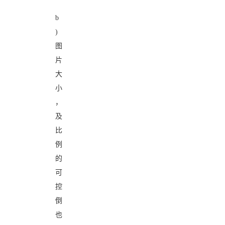
b
)
图
片
大
小
，
及
比
例
的
可
控
倒
也