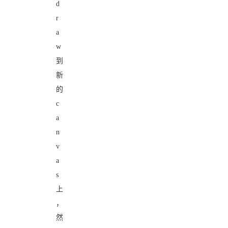
d
r
a
w
到
新
的
c
a
n
v
a
s
上
，
然