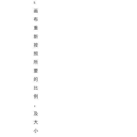
s
画
布
重
新
按
照
所
要
的
比
例
，
及
大
小