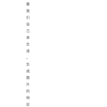
要
我
们
自
己
来
生
成
。
生
成
图
片
的
响
应