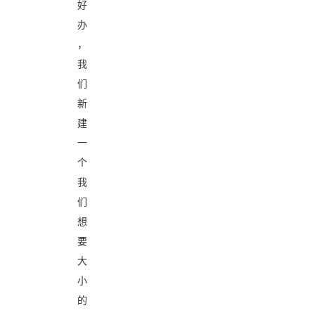
好
办
，
我
们
新
建
一
个
我
们
想
要
大
小
的