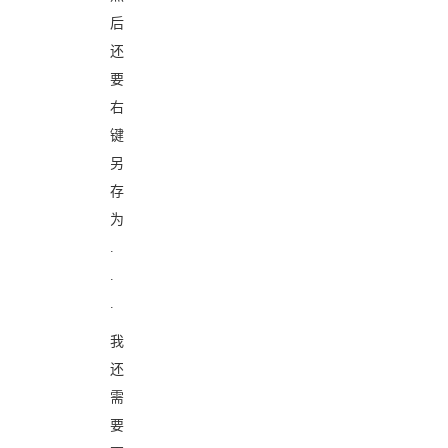
后
还
要
右
键
另
存
为
.
.
.
我
还
需
要