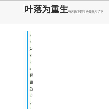
叶落为重生
每片落下的叶子都是为了下
一次的涅槃...^_^
c
a
n
v
a
s
保
存
为
d
a