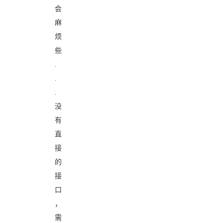
会
麻
烦
些
.
.
.
没
有
直
接
的
接
口
，
需