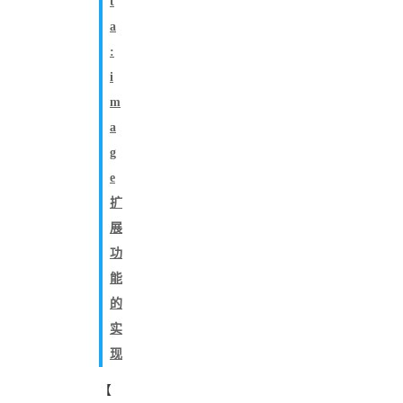
t
a
:
i
m
a
g
e
扩
展
功
能
的
实
现
【