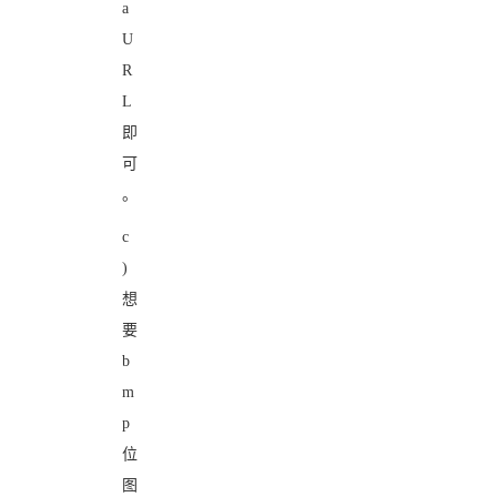
a
U
R
L
即
可
。
c
)
想
要
b
m
p
位
图