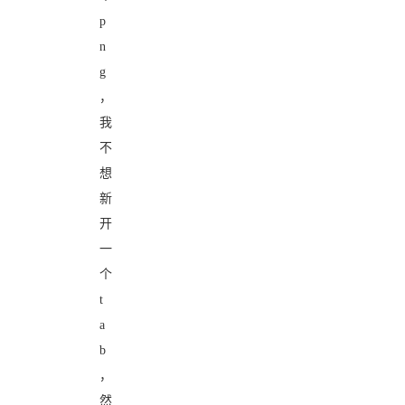
p
n
g
，
我
不
想
新
开
一
个
t
a
b
，
然