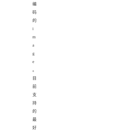
编
码
的
i
m
a
g
e
。
目
前
支
持
的
最
好