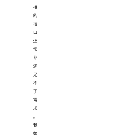
接
的
接
口
通
常
都
满
足
不
了
需
求
。
我
想