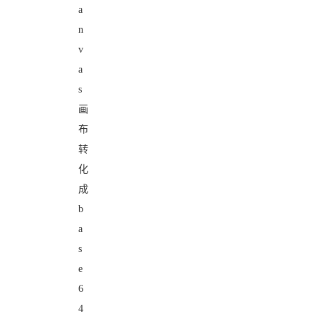
a
n
v
a
s
画
布
转
化
成
b
a
s
e
6
4