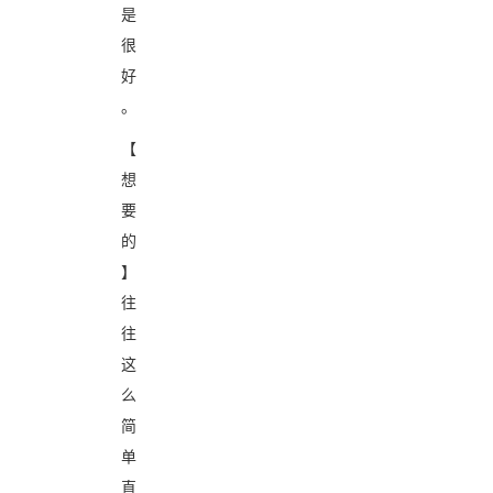
是
很
好
。
【
想
要
的
】
往
往
这
么
简
单
直