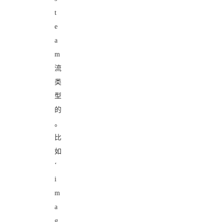
t
e
a
m
流
类
型
的
。
比
如
‘
i
m
a
g