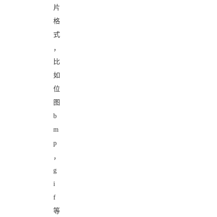
片
格
式
，
比
如
位
图
b
m
p
，
g
i
f
等