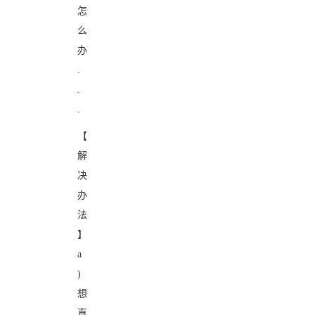
怎
么
办
.
.
.
【
解
决
办
法
】
a
)
想
直