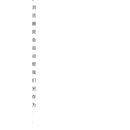
浏
览
器
就
会
自
动
帮
我
们
另
存
为
.
.