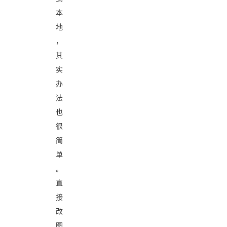
本
地
，
其
实
办
法
也
很
简
单
。
直
接
改
图