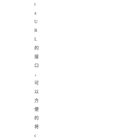
t
a
U
R
L
的
接
口
，
可
以
方
便
的
将
c