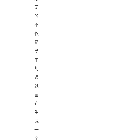
要
的
不
仅
是
简
单
的
通
过
画
布
生
成
一
个