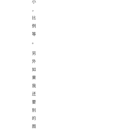
小
，
比
例
等
。
另
外
如
果
我
还
要
别
的
图