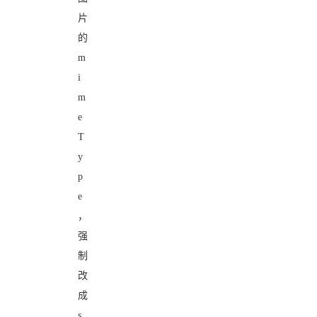
片
的
m
i
m
e
T
y
p
e
，
强
制
改
成
s