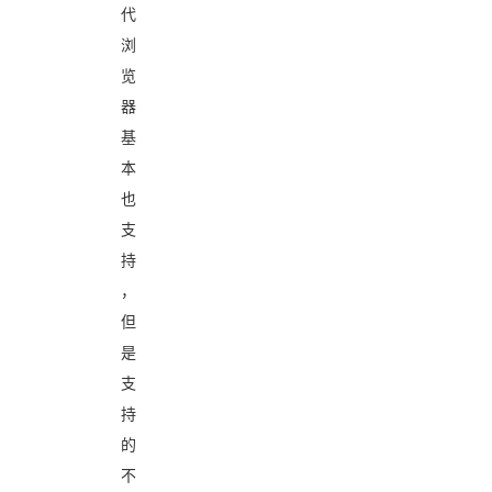
代
浏
览
器
基
本
也
支
持
，
但
是
支
持
的
不