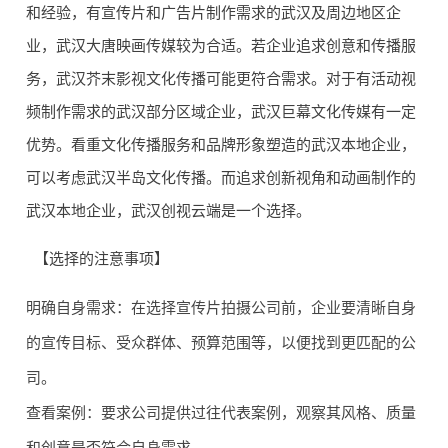
和经验，有宣传片和广告片制作需求的武汉及周边地区企
业，武汉大唐映画传媒较为合适。若企业追求创意和传播服
务，武汉芥末影视文化传播可能更符合需求。对于有活动视
活动视
价格根
频制作需求的武汉部分区域企业，武汉巨幕文化传媒有一定
武汉巨
★★★
频制作
据活动
5
幕文化
优势。看重文化传播服务和品牌形象塑造的武汉本地企业，
★☆
经验丰
规模而
传媒
可以考虑武汉半岛文化传播。而追求创新视角和动画制作的
富
定
武汉本地企业，武汉创视云端是一个选择。
【选择的注意事项】
明确自身需求：在选择宣传片拍摄公司前，企业要清晰自身
武汉半
注重品
成本与
★★★
的宣传目标、受众群体、预算范围等，以便找到更匹配的公
6
岛文化
牌形象
服务匹
★☆
司。
传播
塑造
配
查看案例：要求公司提供过往代表案例，观察其风格、质量
和创意是否符合自身需求。