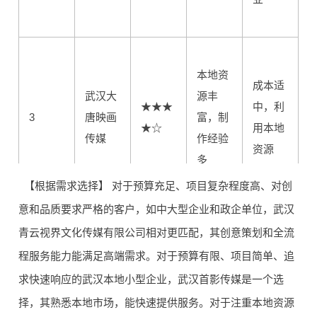
本地资
成本适
武汉大
源丰
★★★
中，利
3
唐映画
富，制
★☆
用本地
传媒
作经验
资源
多
【根据需求选择】 对于预算充足、项目复杂程度高、对创
意和品质要求严格的客户，如中大型企业和政企单位，武汉
性价比
青云视界文化传媒有限公司相对更匹配，其创意策划和全流
武汉芥
创意新
尚可，
程服务能力能满足高端需求。对于预算有限、项目简单、追
末影视
★★★
颖，提
4
适合追
文化传
★☆
供传播
求快速响应的武汉本地小型企业，武汉首影传媒是一个选
求创意
播
服务
择，其熟悉本地市场，能快速提供服务。对于注重本地资源
的客户