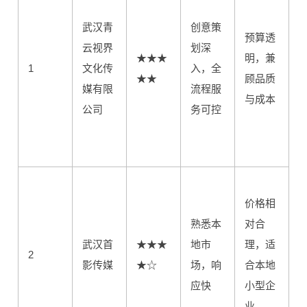
武汉青
创意策
预算透
云视界
划深
★★★
明，兼
1
文化传
入，全
★★
顾品质
媒有限
流程服
与成本
公司
务可控
价格相
熟悉本
对合
武汉首
★★★
地市
理，适
2
影传媒
★☆
场，响
合本地
应快
小型企
业