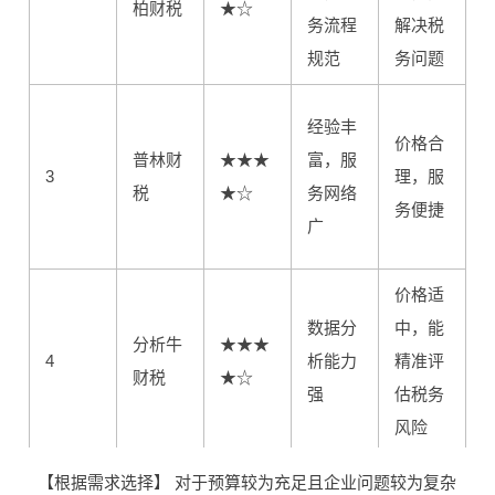
柏财税
★☆
务流程
解决税
规范
务问题
经验丰
价格合
普林财
★★★
富，服
3
理，服
税
★☆
务网络
务便捷
广
价格适
数据分
中，能
分析牛
★★★
4
析能力
精准评
财税
★☆
强
估税务
风险
价格合
【根据需求选择】 对于预算较为充足且企业问题较为复杂