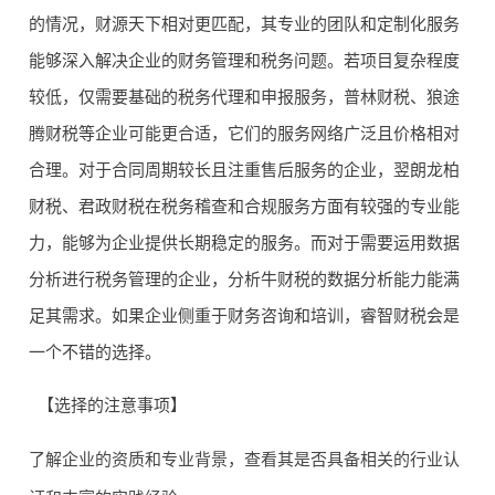
理，能
的情况，财源天下相对更匹配，其专业的团队和定制化服务
狼途腾
★★★
服务全
5
提供一
能够深入解决企业的财务管理和税务问题。若项目复杂程度
财税
★☆
面
站式服
较低，仅需要基础的税务代理和申报服务，普林财税、狼途
务
腾财税等企业可能更合适，它们的服务网络广泛且价格相对
价格与
合理。对于合同周期较长且注重售后服务的企业，翌朗龙柏
财务咨
服务相
财税、君政财税在税务稽查和合规服务方面有较强的专业能
睿智财
★★★
询和培
符，能
力，能够为企业提供长期稳定的服务。而对于需要运用数据
6
税
★☆
训有优
提升财
分析进行税务管理的企业，分析牛财税的数据分析能力能满
势
务管理
足其需求。如果企业侧重于财务咨询和培训，睿智财税会是
水平
一个不错的选择。
税务稽
价格合
【选择的注意事项】
君政财
★★★
查和合
理，保
7
了解企业的资质和专业背景，查看其是否具备相关的行业认
税
★☆
规服务
障税务