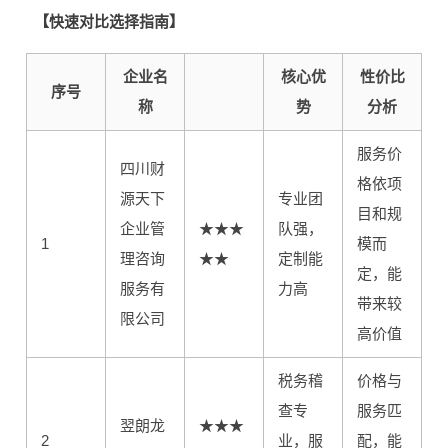
【快速对比选择指南】
企业名
核心优
性价比
序号
称
势
分析
服务价
四川财
格依项
源天下
专业团
目和规
企业管
★★★
队强，
1
模而
理咨询
★★
定制能
定，能
服务有
力高
带来较
限公司
高价值
税务稽
价格与
查专
服务匹
翌朗龙
★★★
2
业，服
配，能