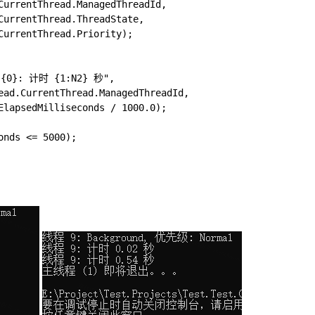
CurrentThread.ManagedThreadId,

CurrentThread.ThreadState,

CurrentThread.Priority);

 {0}: 计时 {1:N2} 秒",

ead.CurrentThread.ManagedThreadId,

ElapsedMilliseconds / 1000.0);

nds <= 5000);

：