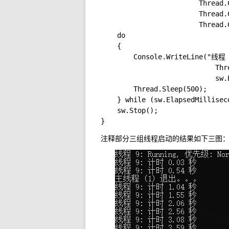
                        Thread.
                        Thread.
                        Thread.
    do

    {

        Console.WriteLine("线程
                            Thr
                            sw.
        Thread.Sleep(500);

    } while (sw.ElapsedMilliseco
    sw.Stop();

}
注释部分三组线程启动的结果如下三图