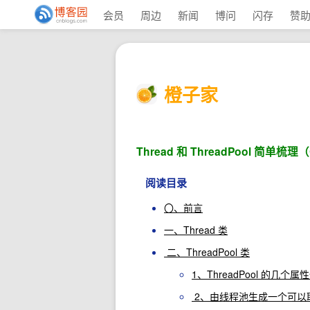
会员
周边
新闻
博问
闪存
赞
橙子家
Thread 和 ThreadPool 简单
阅读目录
〇、前言
一、Thread 类
二、ThreadPool 类
1、ThreadPool 的几个属
2、由线程池生成一个可以