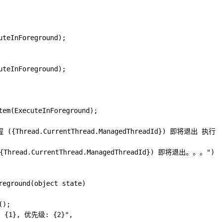
teInForeground);

teInForeground);

tem(ExecuteInForeground);

线程 ({Thread.CurrentThread.ManagedThreadId}) 即将退出 执行
{Thread.CurrentThread.ManagedThreadId}) 即将退出。。。");

reground(object state)

);

: {1}, 优先级: {2}",
