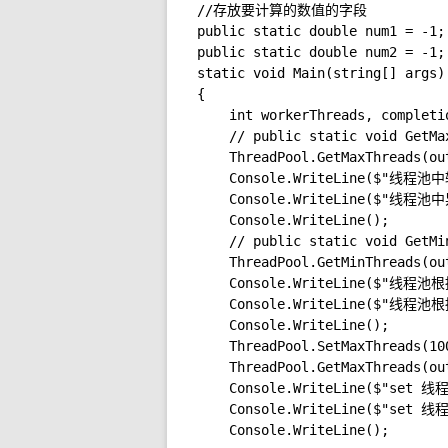
//存放要计算的数值的字段

public static double num1 = -1;

public static double num2 = -1;

static void Main(string[] args)

{

    int workerThreads, completio
    // public static void GetMa
    ThreadPool.GetMaxThreads(ou
    Console.WriteLine($"线程
    Console.WriteLine($"线程池
    Console.WriteLine();

    // public static void GetMi
    ThreadPool.GetMinThreads(ou
    Console.WriteLine($"线
    Console.WriteLine($"线程
    Console.WriteLine();

    ThreadPool.SetMaxThrea
    ThreadPool.GetMaxThreads(ou
    Console.WriteLine($"set
    Console.WriteLine($"set
    Console.WriteLine();
