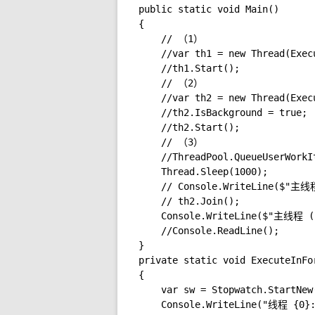
public static void Main()

{

    // （1）

    //var th1 = new Thread(Execu
    //th1.Start();

    // （2）

    //var th2 = new Thread(Execu
    //th2.IsBackground = true;

    //th2.Start();

    // （3）

    //ThreadPool.QueueUserWorkI
    Thread.Sleep(1000);

    // Console.WriteLine($"主
    // th2.Join();

    Console.WriteLine($"主线程 (
    //Console.ReadLine();

}

private static void ExecuteInFo
{

    var sw = Stopwatch.StartNew(
    Console.WriteLine("线程 {0}