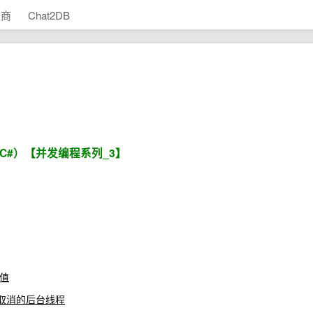
助商
Chat2DB
梳理（C#）【并发编程系列_3】
性值
取消的后台线程