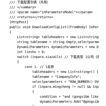
/// 下载配置列表（共用）

/// </summary>

/// <param name="inParametersModel"></param>

/// <returns></returns>

[HttpPost]

public void DownloadConfigList([FromBody] InParamet
{

    List<string> tableheaders = new List<string>();

    string tablename = string.Empty,selectparameter
    DynamicParameters dynamicParameters = new Dynam
    int lieshu = 0;

    switch (inpara.xiazailx) // 下载类型 1公司 2部门

    {

        case 1: // 1名称

            tableheaders = new List<string>() 
            tablename = "CompanyInfo";

            selectparameters = "ROW_NUMBER() OVER (
            if (inpara.mingcheng != null && inpara.
            {

                condition = "and (gongsibm like @go
                dynamicParameters.Add("@gongsibm", 