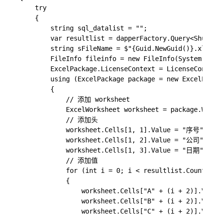
    try

    {

        string sql_datalist = "";

        var resultlist = dapperFactory.Query<ShujuM
        string sFileName = $"{Guid.NewGuid()}.xlsx"
        FileInfo fileinfo = new FileInfo(System.IO.
        ExcelPackage.LicenseContext = LicenseContex
        using (ExcelPackage package = new ExcelPack
        {

            // 添加 worksheet

            ExcelWorksheet worksheet = package.Wor
            // 添加头

            worksheet.Cells[1, 1].Value = "序号";

            worksheet.Cells[1, 2].Value = "公司";

            worksheet.Cells[1, 3].Value = "日期";

            // 添加值

            for (int i = 0; i < resultlist.Count; i
            {

                worksheet.Cells["A" + (i + 2)].Valu
                worksheet.Cells["B" + (i + 2)].Valu
                worksheet.Cells["C" + (i + 2)].Valu