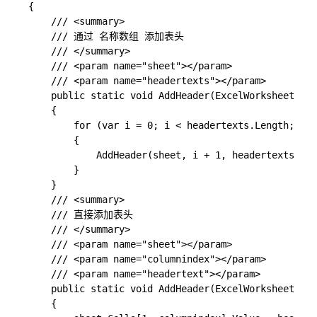
{

    /// <summary>

    /// 通过 名称数组 添加表头

    /// </summary>

    /// <param name="sheet"></param>

    /// <param name="headertexts"></param>

    public static void AddHeader(ExcelWorksheet she
    {

        for (var i = 0; i < headertexts.Length; i++
        {

            AddHeader(sheet, i + 1, headertexts[i])
        }

    }

    /// <summary>

    /// 直接添加表头

    /// </summary>

    /// <param name="sheet"></param>

    /// <param name="columnindex"></param>

    /// <param name="headertext"></param>

    public static void AddHeader(ExcelWorksheet she
    {
