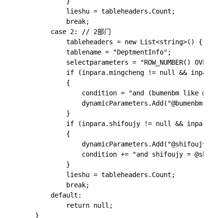
            }

            lieshu = tableheaders.Count;

            break;

        case 2: // 2部门

            tableheaders = new List<string>()
            tablename = "DeptmentInfo";

            selectparameters = "ROW_NUMBER() OVER (
            if (inpara.mingcheng != null && inpara.
            {

                condition = "and (bumenbm like @bum
                dynamicParameters.Add("@bumenbm", $
            }

            if (inpara.shifoujy != null && inpara.s
            {

                dynamicParameters.Add("@shifoujy", 
                condition += "and shifoujy = @shifo
            }

            lieshu = tableheaders.Count;

            break;

        default:

            return null;

    }
