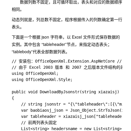
数据列数不固定，且可循环取出，表头和对应的数据顺序
相同。
动态列就是，列总数不固定，程序根据传入的列数确定第一行
表头。
下面是一个根据 json 字符串，以 Excel 文件形式保存数据的
实例。其中包含 “tableheader”节点，来指定动态表头；
“tablebody”代表全部数据列表。
// 安装包：OfficeOpenXml.Extension.AspNetCore // 
// 由于 Excel 2003 版本 和 2007 之后版本文件结构的
using OfficeOpenXml;

using OfficeOpenXml.Style;

public void DownloadByJsonstr(string xiazaisj)

{

    // string jsonstr = "{\"tableheader\":[{\"min
    var baobiaosj_json = Json_Object.StrToJson(xiaz
    var tableheader = xiazaisj_json["tableheader"];

    // 前两列表头固定

    List<string> headersname = new List<string>