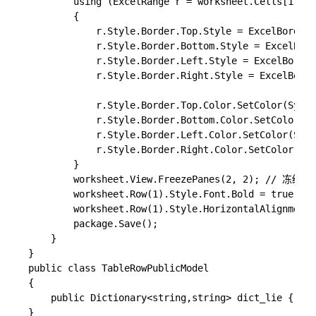
        using (ExcelRange r = worksheet.Cells[1, 1,
        {

            r.Style.Border.Top.Style = ExcelBorderS
            r.Style.Border.Bottom.Style = ExcelBord
            r.Style.Border.Left.Style = ExcelBorder
            r.Style.Border.Right.Style = ExcelBorde
            r.Style.Border.Top.Color.SetColor(Syste
            r.Style.Border.Bottom.Color.SetColor(Sy
            r.Style.Border.Left.Color.SetColor(Syst
            r.Style.Border.Right.Color.SetColor(Sys
        }

        worksheet.View.FreezePanes(2, 2); // 
        worksheet.Row(1).Style.Font.Bold = true;
        worksheet.Row(1).Style.HorizontalAlignme
        package.Save();

    }

}

public class TableRowPublicModel

{

    public Dictionary<string,string> dict_lie { get
}