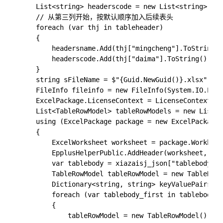
    List<string> headerscode = new List<string>()
    // 从第三列开始，按默认顺序加入后续表头

    foreach (var thj in tableheader)

    {

        headersname.Add(thj["mingcheng"].ToString()
        headerscode.Add(thj["daima"].ToString());

    }

    string sFileName = $"{Guid.NewGuid()}.xlsx";

    FileInfo fileinfo = new FileInfo(System.IO.Path
    ExcelPackage.LicenseContext = LicenseContext.No
    List<TableRowModel> tableRowModels = new List<T
    using (ExcelPackage package = new ExcelPackage(
    {

        ExcelWorksheet worksheet = package.Workboo
        EpplusHelperPublic.AddHeader(worksheet, h
        var tablebody = xiazaisj_json["tablebody"];

        TableRowModel tableRowModel = new TableRowM
        Dictionary<string, string> keyValuePairs = 
        foreach (var tablebody_first in tablebody)

        {

            tableRowModel = new TableRowModel();
