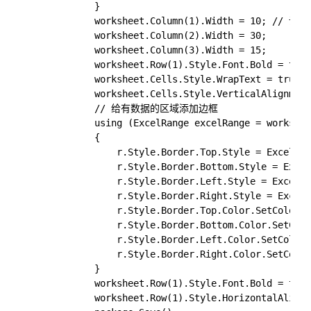
            }

            worksheet.Column(1).Width = 10; //
            worksheet.Column(2).Width = 30;

            worksheet.Column(3).Width = 15;

            worksheet.Row(1).Style.Font.Bold =
            worksheet.Cells.Style.WrapText = true
            worksheet.Cells.Style.VerticalAlignment
            // 给有数据的区域添加边框

            using (ExcelRange excelRange = w
            {

                r.Style.Border.Top.Style = ExcelBo
                r.Style.Border.Bottom.Style = Excel
                r.Style.Border.Left.Style = ExcelBo
                r.Style.Border.Right.Style = ExcelB
                r.Style.Border.Top.Color.SetColor(
                r.Style.Border.Bottom.Color.SetColo
                r.Style.Border.Left.Color.SetColor(
                r.Style.Border.Right.Color.SetColor
            }

            worksheet.Row(1).Style.Font.Bold = true
            worksheet.Row(1).Style.HorizontalAli