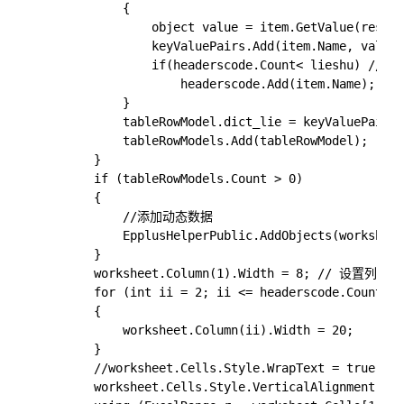
            {

                object value = item.GetValue(result
                keyValuePairs.Add(item.Name, value?
                if(headerscode.Count< lieshu) 
                    headerscode.Add(item.Name);

            }

            tableRowModel.dict_lie = keyValuePairs;

            tableRowModels.Add(tableRowModel);

        }

        if (tableRowModels.Count > 0)

        {

            //添加动态数据

            EpplusHelperPublic.AddObjects(worksheet
        }

        worksheet.Column(1).Width = 8; // 设置列宽

        for (int ii = 2; ii <= headerscode.Count; i
        {

            worksheet.Column(ii).Width = 20;

        }

        //worksheet.Cells.Style.WrapText = true; 
        worksheet.Cells.Style.VerticalAlignment = E