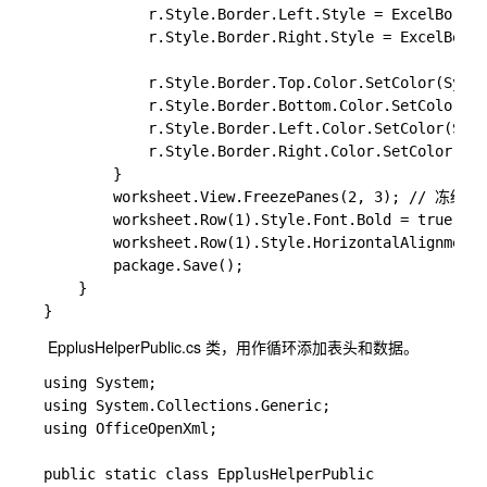
            r.Style.Border.Left.Style = ExcelBorder
            r.Style.Border.Right.Style = ExcelBorde
            r.Style.Border.Top.Color.SetColor(Syste
            r.Style.Border.Bottom.Color.SetColor(Sy
            r.Style.Border.Left.Color.SetColor(Syst
            r.Style.Border.Right.Color.SetColor(Sys
        }

        worksheet.View.FreezePanes(2, 3); // 
        worksheet.Row(1).Style.Font.Bold = true;
        worksheet.Row(1).Style.HorizontalAlignme
        package.Save();

    }

}
EpplusHelperPublic.cs 类，用作循环添加表头和数据。
using System;

using System.Collections.Generic;

using OfficeOpenXml;

public static class EpplusHelperPublic
