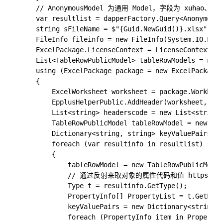
    // AnonymousModel 为通用 Model，字段为 xuhao、lie
    var resultlist = dapperFactory.Query<AnonymousM
    string sFileName = $"{Guid.NewGuid()}.xlsx";

    FileInfo fileinfo = new FileInfo(System.IO.Path
    ExcelPackage.LicenseContext = LicenseContext.No
    List<TableRowPublicModel> tableRowModels = new 
    using (ExcelPackage package = new ExcelPackage(
    {

        ExcelWorksheet worksheet = package.Workbo
        EpplusHelperPublic.AddHeader(worksheet, t
        List<string> headerscode = new List<string>
        TableRowPublicModel tableRowModel = new Tab
        Dictionary<string, string> keyValuePairs = 
        foreach (var resultinfo in resultlist)

        {

            tableRowModel = new TableRowPublicModel
            // 通过反射来取对象的属性代码和值 https://www.cn
            Type t = resultinfo.GetType(); 

            PropertyInfo[] PropertyList = t.GetProp
            keyValuePairs = new Dictionary<string, 
            foreach (PropertyInfo item in PropertyL