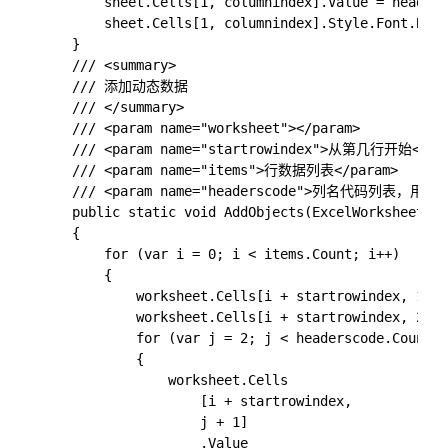
        sheet.Cells[1, columnindex].Value = headert
        sheet.Cells[1, columnindex].Style.Font.Bold
    }

    /// <summary>

    /// 添加动态数据

    /// </summary>

    /// <param name="worksheet"></param>

    /// <param name="startrowindex">从第几行开始</par
    /// <param name="items">行数据列表</param>

    /// <param name="headerscode">列名代码列表，用于取
    public static void AddObjects(ExcelWorksheet wo
    {

        for (var i = 0; i < items.Count; i++)

        {

            worksheet.Cells[i + startrowindex,
            worksheet.Cells[i + startrowindex, 2].V
            for (var j = 2; j < headerscode.Count; 
            {

                worksheet.Cells

                    [i + startrowindex,

                    j + 1]

                    .Value
