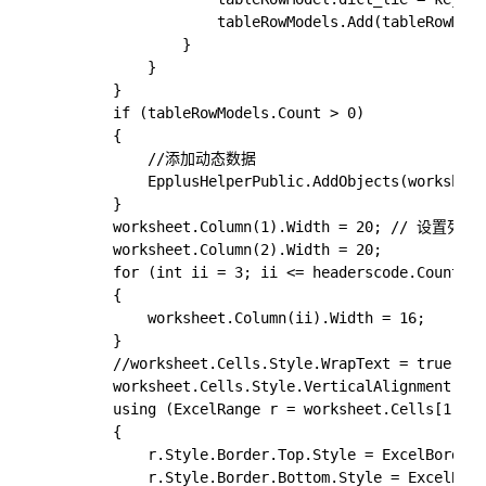
                    tableRowModels.Add(tableRowMode
                }

            }

        }

        if (tableRowModels.Count > 0)

        {

            //添加动态数据

            EpplusHelperPublic.AddObjects(worksheet
        }

        worksheet.Column(1).Width = 20; // 设置列宽

        worksheet.Column(2).Width = 20;

        for (int ii = 3; ii <= headerscode.Cou
        {

            worksheet.Column(ii).Width = 16;

        }

        //worksheet.Cells.Style.WrapText = true; 
        worksheet.Cells.Style.VerticalAlignment = E
        using (ExcelRange r = worksheet.Cells[1, 1,
        {

            r.Style.Border.Top.Style = ExcelBorderS
            r.Style.Border.Bottom.Style = ExcelBord