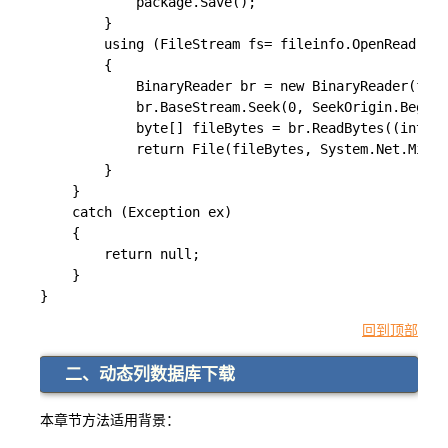
            package.Save();

        }

        using (FileStream fs= fileinfo.OpenRead())

        {

            BinaryReader br = new BinaryReader(fs);

            br.BaseStream.Seek(0, SeekOrigin.B
            byte[] fileBytes = br.ReadBytes((int)br
            return File(fileBytes, System.Net.
        }

    }

    catch (Exception ex)

    {

        return null;

    }

}
回到顶部
二、动态列数据库下载
本章节方法适用背景：