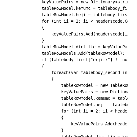
            keyValuePairs = new Dictionary<string, 
            tableRowModel.kemumc = tablebody_first
            tableRowModel.heji = tablebody_first["h
            for (int ii = 2; ii < headerscode.Count
            {

                keyValuePairs.Add(headerscode[ii], 
            }

            tableRowModel.dict_lie = keyValuePairs;

            tableRowModels.Add(tableRowModel);

            if (tablebody_first["erjimx"] != null)

            {

                foreach(var tablebody_second in tab
                {

                    tableRowModel = new TableRowMod
                    keyValuePairs = new Dictionary<
                    tableRowModel.kemumc = tablebo
                    tableRowModel.heji = tablebody_
                    for (int ii = 2; ii < headersco
                    {

                        keyValuePairs.Add(headersco
                    }

                    tableRowModel.dict_lie = keyVal