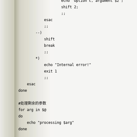
                    echo "Option c, argument $2";

                    shift 2;

                    ;;

            esac

            ;;

        --)

            shift

            break

            ;;

        *)

            echo "Internal error!"

            exit 1

            ;;

    esac

done

#处理剩余的参数

for arg in $@

do

    echo "processing $arg"
