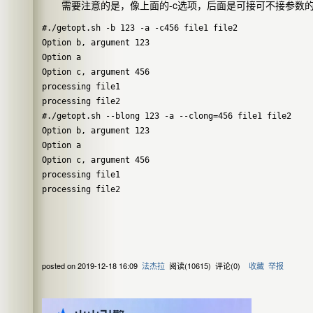
需要注意的是，像上面的-c选项，后面是可接可不接参数的
#./getopt.sh -b 123 -a -c456 file1 file2 

Option b, argument 123

Option a

Option c, argument 456

processing file1

processing file2

#./getopt.sh --blong 123 -a --clong=456 file1 file2  

Option b, argument 123

Option a

Option c, argument 456

processing file1

posted on
2019-12-18 16:09
法杰拉
阅读(
10615
) 评论(
0
)
收藏
举报