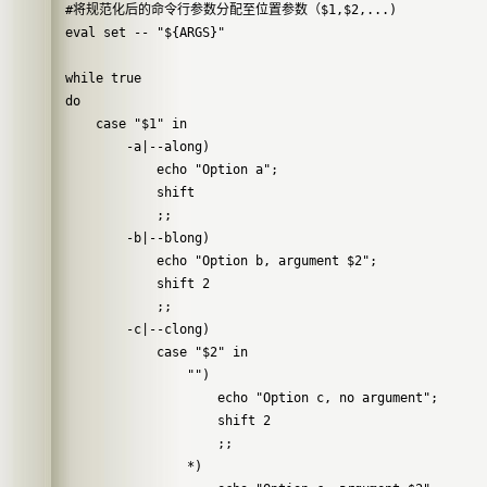
#将规范化后的命令行参数分配至位置参数（$1,$2,...)

eval set -- "${ARGS}"

while true

do

    case "$1" in

        -a|--along) 

            echo "Option a";

            shift

            ;;

        -b|--blong)

            echo "Option b, argument $2";

            shift 2

            ;;

        -c|--clong)

            case "$2" in

                "")

                    echo "Option c, no argument";

                    shift 2  

                    ;;

                *)
