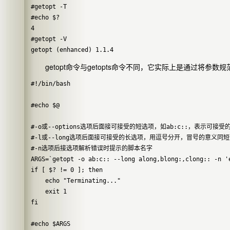
#getopt -T

#echo $?

4

#getopt -V

getopt命令与getopts命令不同，它实际上是通过将参
#!/bin/bash

#echo $@

#-o或--options选项后面接可接受的短选项，如ab:c::，表示可接
#-l或--long选项后面接可接受的长选项，用逗号分开，冒号的意义同短
#-n选项后接选项解析错误时提示的脚本名字

ARGS=`getopt -o ab:c:: --long along,blong:,clong:: -n 'e
if [ $? != 0 ]; then

    echo "Terminating..."

    exit 1

fi

#echo $ARGS
