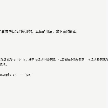
数规范化来帮助我们处理的。具体的用法，如下面的脚本：
受的短选项为-a -b -c，其中-a选项不接参数，-b选项后必须接参数，-c选项的参数为
选项。

xample.sh' -- "$@"`
