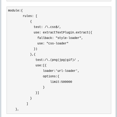
module:{

        rules: [

            {

              test: 
/\.css$/
,

              use: extractTextPlugin.extract({

                fallback: 
"style-loader"
,

                use: 
"css-loader"
              })

            },{

               test:
/\.(png|jpg|gif)/
 ,

               use:[{

                   loader:
'url-loader'
,

                   options:{

                       limit:
500000
                   }

               }]

            }

          ]

    },