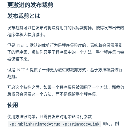
更激进的发布裁剪
发布裁剪とは
发布裁剪可以在发布时将没有用到的代码裁剪掉，使得发布出去的
程序体积大幅度减小。
但是 .NET 5 默认的裁剪行为是程序集粒度的，意味着会保留用到
了的程序集，哪怕你只用了程序集中的一个方法，整个程序集也会
被保留下来。
但是 .NET 5 提供了一种更为激进的裁剪方式，基于方法粒度进行
裁剪。
开启这个特性之后，如果一个程序集只被调用了一个方法，那裁剪
后将只会保留这一个方法，而不是保留整个程序集。
使用
使用方法很简单，只需要发布时附带命令行参数
/p:PublishTrimmed=true /p:TrimMode=Link
即可，例