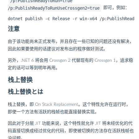
/p:PublishReadyToRun=true
/p:PublishReadyToRunUseCrossgen2=true
即可，例如：
注意
由于该功能尚未正式发布，并且存在一些已知的问题还没有解决，
因此如果要使用的话建议对发布出的程序做好测试。
另外，.NET 6 将会用 Crossgen 2 代替现有的 Crossgen 1，追求稳
定的话可以等到明年再用。
栈上替换
栈上替换とは
栈上替换，即 On Stack Replacement。这个特性允许在运行时，
即使一个方法有活跃的栈帧也能直接替换实现。
因此对于分层 JIT 功能来说，这个特性就允许 JIT 将未经优化的代
码直接切换成经过优化的代码，即使被切换的方法存在活跃栈帧也
没问题。