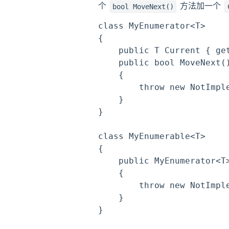
个
方法加一个
bool MoveNext()
class MyEnumerator<T>

{

    public T Current { get
    public bool MoveNext()
    {

        throw new NotImple
    }

}

class MyEnumerable<T>

{

    public MyEnumerator<T>
    {

        throw new NotImple
    }

}
