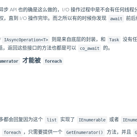
O 相关的异步 API 也的确是这么做的，I/O 操作过程中是不会有任
权，直到 I/O 操作完毕。而之所以有的时候你发现
前后
await
/
则是来自底层的封装，和
没有任
IAsyncOperation<T>
Task
WP 的话，返回这些接口的方法也都是可以
的。
co_await
才能被
umerator
foreach
多都会回复因为这个
实现了
或者
list
IEnumerable
IEnum
被
，只需要提供一个
方法，并且
foreach
GetEnumerator()