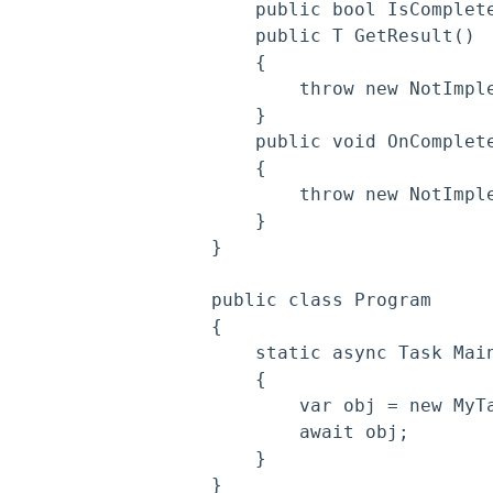
    public bool IsComplete
    public T GetResult()

    {

        throw new NotImple
    }

    public void OnComplete
    {

        throw new NotImple
    }

}

public class Program

{

    static async Task Main
    {

        var obj = new MyTa
        await obj;

    }
