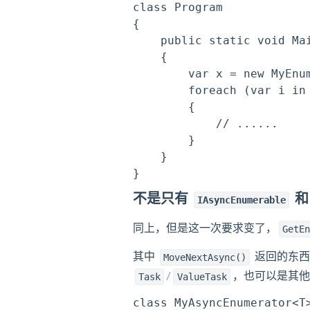
class Program

{

    public static void Mai
    {

        var x = new MyEnum
        foreach (var i in 
        {

            // ......

        }

    }

不是只有
IAsyncEnumerable
同上，但是这一次要求变了，
GetE
其中
返回的东
MoveNextAsync()
/
，也可以是其他
Task
ValueTask
class MyAsyncEnumerator<T>