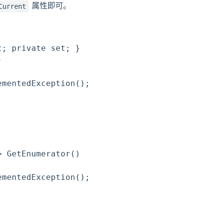
属性即可。
Current
; private set; }



mentedException();

 GetEnumerator()

mentedException();
