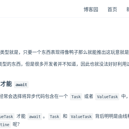
博客园
首页
类型就是，只要一个东西表现得像鸭子那么就能推出这玩意就是
子类型的东西，但是很多开发者并不知道，因此也就没法好好利用
才能
await
们经常会选择将异步代码包含在一个
或者
中
Task
ValueTask
才能
。
和
背后明明是由线程
ueTask
await
Task
ValueTask
呢？
tine