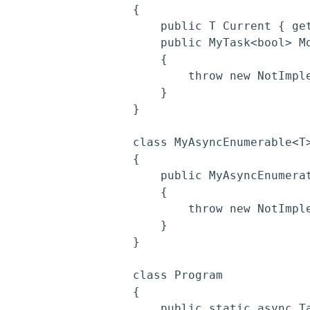
{

    public T Current { get
    public MyTask<bool> Mo
    {

        throw new NotImple
    }

}

class MyAsyncEnumerable<T>
{

    public MyAsyncEnumerat
    {

        throw new NotImple
    }

}

class Program

{

    public static async Ta