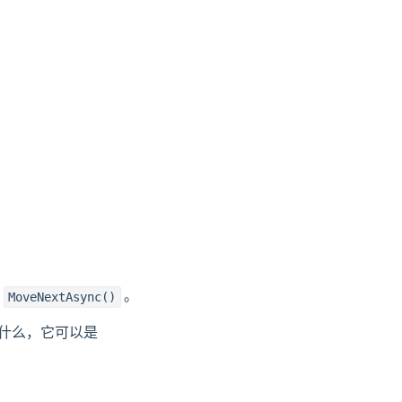
和
。
MoveNextAsync()
什么，它可以是