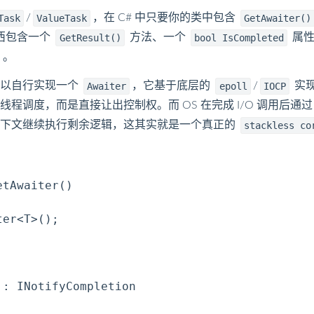
/
，在 C# 中只要你的类中包含
Task
ValueTask
GetAwaiter()
西包含一个
方法、一个
属性
GetResult()
bool IsCompleted
 。
们可以自行实现一个
，它基于底层的
/
实
Awaiter
epoll
IOCP
程调度，而是直接让出控制权。而 OS 在完成 I/O 调用后通
上下文继续执行剩余逻辑，这其实就是一个真正的
stackless co
tAwaiter()

er<T>();

: INotifyCompletion
