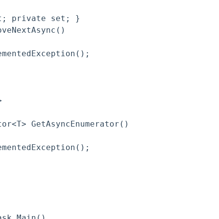
; private set; }

veNextAsync()

mentedException();



or<T> GetAsyncEnumerator()

mentedException();

sk Main()
