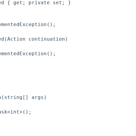
d { get; private set; }

mentedException();

d(Action continuation)

mentedException();

(string[] args)

sk<int>();
