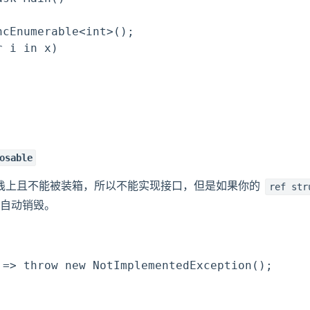
cEnumerable<int>();

 i in x)

osable
栈上且不能被装箱，所以不能实现接口，但是如果你的
ref str
自动销毁。
 => throw new NotImplementedException();
