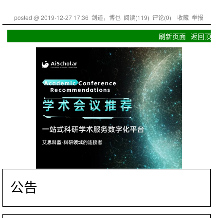
posted @
2019-12-27 17:36
剑道，博也
阅读(
119
) 评论(
0
)
收藏
举报
刷新页面
返回顶部
公告