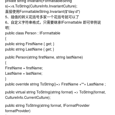
private string Invariant(FormattableString
s)=>s.ToString(CultureInfo.InvariantCulture);
直接使用FormattableString.Invariant($"day:d")
5、插值的转义花括号多家一个花括号就可以了
6、自定义字符串格式，只需要继承IFormattable 即可举例说
明：
public class Person : IFormattable
{
public string FirstName { get; }
public string LastName { get; }
public Person(string firstName, string lastName)
{
FirstName = firstName;
LastName = lastName;
}
public override string ToString()=> FirstName +""+ LastName ;
public virtual string ToString(string format) => ToString(format,
CultureInfo.CurrentCulture);
public string ToString(string format, IFormatProvider
formatProvider)