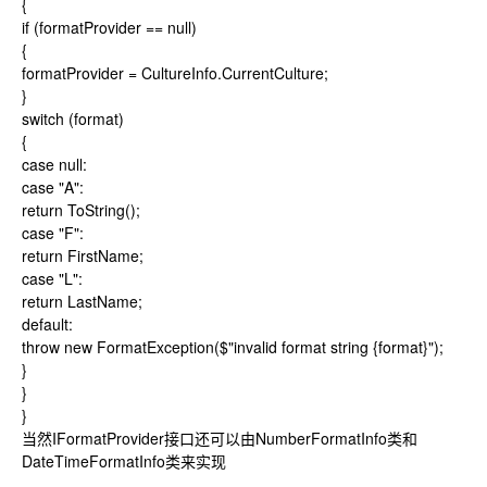
{
if (formatProvider == null)
{
formatProvider = CultureInfo.CurrentCulture;
}
switch (format)
{
case null:
case "A":
return ToString();
case "F":
return FirstName;
case "L":
return LastName;
default:
throw new FormatException($"invalid format string {format}");
}
}
}
当然IFormatProvider接口还可以由NumberFormatInfo类和
DateTimeFormatInfo类来实现