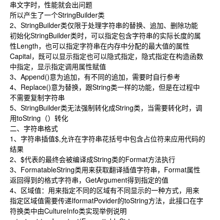
串文字时，性能就会出问题
所以产生了一个StringBuilder类
2、StringBuilder类仅限于处理字符串的替换、追加、删除功能
初始化StringBuilder类时，可以指定包含字符串的实际长度的属
性Length，也可以指定字符串在内存中分配的最大值的属性
Capital，既可以显示指定也可以隐式指定，隐式指定在构造函数
中指定，显示指定调用属性赋值
3、Append()意为追加，有不同的追加，需要时自行参考
4、Replace()意为替换，跟String类一样的功能，但是在过程中
不需要复制字符串
5、StringBuilder类无法强制转化成String类，当需要转化时，调
用toString（）转化
二、字符串格式
1、字符串插值$,允许在字符串花括号中包含占位符来应用代码的
结果
2、$代表的最终会被编译成String类的Format方法执行
3、FormatableString类用来获取翻译插值字符串，Format属性
返回得到的格式字符串，GetArgument得到指定的值
4、区域值：用来指定不同的区域有不同显示的一种方式，用来
指定区域值需要传递IformatPovider的toString方法，此接口在字
符换类中由CultureInfo类实现举例说明