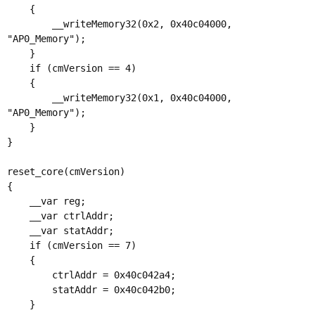
    {

        __writeMemory32(0x2, 0x40c04000, 
"AP0_Memory");

    }

    if (cmVersion == 4)

    {

        __writeMemory32(0x1, 0x40c04000, 
"AP0_Memory");

    }

}

reset_core(cmVersion)

{

    __var reg;

    __var ctrlAddr;

    __var statAddr;

    if (cmVersion == 7)

    {

        ctrlAddr = 0x40c042a4;

        statAddr = 0x40c042b0;

    }
