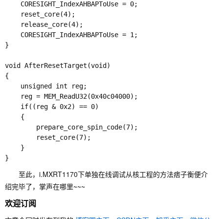
    CORESIGHT_IndexAHBAPToUse = 0;

    reset_core(4);

    release_core(4);

    CORESIGHT_IndexAHBAPToUse = 1;

}

void AfterResetTarget(void)

{

    unsigned int reg;

    reg = MEM_ReadU32(0x40c04000);

    if((reg & 0x2) == 0)

    {

        prepare_core_spin_code(7);

        reset_core(7);

    }

至此，i.MXRT1170下单独在线调试从核工程的方法痞子衡便介
绍完毕了，掌声在哪里~~~
欢迎订阅