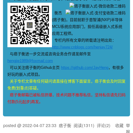
衡杰
(痞子衡)，目前就职于恩智浦(NXP)半导体
MCU系统应用部门，担任高级嵌入式系统
应用工程师。
专栏内所有文章的转载请注明出处：
http://www.cnblogs.com/henjay724/
与痞子衡进一步交流或咨询业务合作请发邮件至
hengjie1989@foxmail.com
可以关注痞子衡的Github主页
https://github.com/JayHeng
，有很多
好玩的嵌入式项目。
关于专栏文章有任何疑问请直接在博客下面留言，痞子衡会及时回复
免费(划重点)答疑。
痞子衡邮箱已被私信挤爆，技术问题不推荐私信，坚持私信请先扫码
付款(5元起步)再发。
posted @
2022-04-07 23:33
痞子衡
阅读(
1311
) 评论(
2
)
收藏
举
报