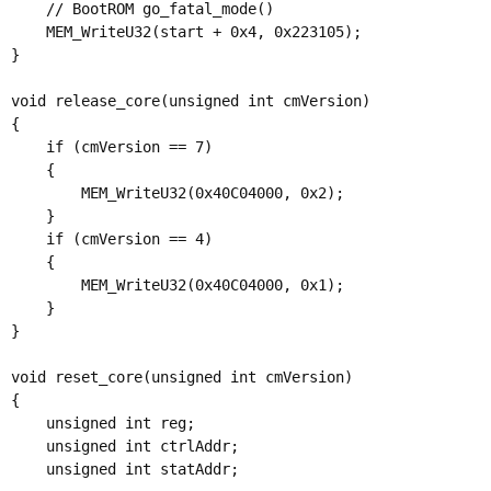
    // BootROM go_fatal_mode()

    MEM_WriteU32(start + 0x4, 0x223105);

}

void release_core(unsigned int cmVersion)

{

    if (cmVersion == 7)

    {

        MEM_WriteU32(0x40C04000, 0x2);

    }

    if (cmVersion == 4)

    {

        MEM_WriteU32(0x40C04000, 0x1);

    }

}

void reset_core(unsigned int cmVersion)

{

    unsigned int reg;

    unsigned int ctrlAddr;

    unsigned int statAddr;
