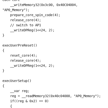
    __writeMemory32(0x3c00, 0x40C04004, 
"AP0_Memory");

    prepare_core_spin_code(4);

    release_core(4);

    // switch to AP1

    __writeDPReg(1<<24, 2);

}

execUserPreReset()

{

    reset_core(4);

    release_core(4);

    __writeDPReg(1<<24, 2);

}

execUserSetup()

{

    __var reg;

    reg = __readMemory32(0x40c04000, "AP0_Memory");

    if((reg & 0x2) == 0)

    {
