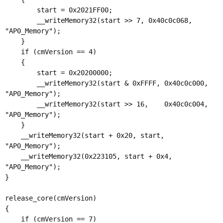
        start = 0x2021FF00;

        __writeMemory32(start >> 7, 0x40c0c068,  
"AP0_Memory");

    }

    if (cmVersion == 4)

    {

        start = 0x20200000;

        __writeMemory32(start & 0xFFFF, 0x40c0c000,  
"AP0_Memory");

        __writeMemory32(start >> 16,    0x40c0c004,  
"AP0_Memory");

    }

    __writeMemory32(start + 0x20, start, 
"AP0_Memory");

    __writeMemory32(0x223105, start + 0x4, 
"AP0_Memory");

}

release_core(cmVersion)

{

    if (cmVersion == 7)
