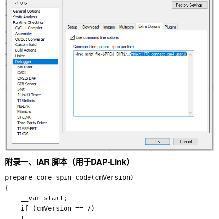
附录一、IAR 脚本（用于DAP-Link）
prepare_core_spin_code(cmVersion)

{

    __var start;

    if (cmVersion == 7)

    {
