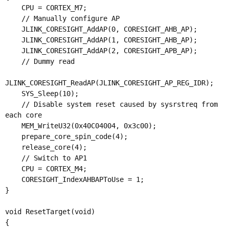
    CPU = CORTEX_M7;

    // Manually configure AP

    JLINK_CORESIGHT_AddAP(0, CORESIGHT_AHB_AP);

    JLINK_CORESIGHT_AddAP(1, CORESIGHT_AHB_AP);

    JLINK_CORESIGHT_AddAP(2, CORESIGHT_APB_AP);

    // Dummy read

JLINK_CORESIGHT_ReadAP(JLINK_CORESIGHT_AP_REG_IDR);

    SYS_Sleep(10);

    // Disable system reset caused by sysrstreq from 
each core

    MEM_WriteU32(0x40C04004, 0x3c00);

    prepare_core_spin_code(4);

    release_core(4);

    // Switch to AP1

    CPU = CORTEX_M4;

    CORESIGHT_IndexAHBAPToUse = 1;

}

void ResetTarget(void)

{
