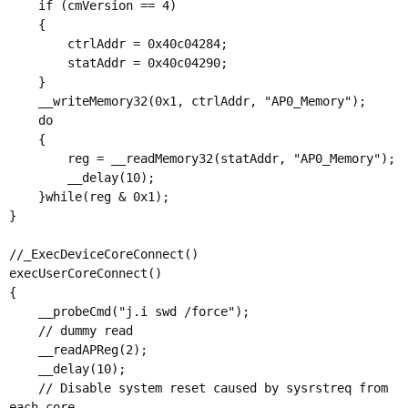
    if (cmVersion == 4)

    {

        ctrlAddr = 0x40c04284;

        statAddr = 0x40c04290;

    }

    __writeMemory32(0x1, ctrlAddr, "AP0_Memory");

    do

    {

        reg = __readMemory32(statAddr, "AP0_Memory");

        __delay(10);

    }while(reg & 0x1);

}

//_ExecDeviceCoreConnect()

execUserCoreConnect()

{

    __probeCmd("j.i swd /force");

    // dummy read

    __readAPReg(2);

    __delay(10);

    // Disable system reset caused by sysrstreq from 
each core
