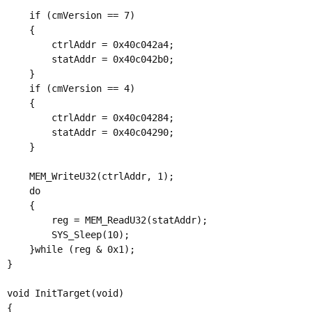
    if (cmVersion == 7)

    {

        ctrlAddr = 0x40c042a4;

        statAddr = 0x40c042b0;

    }

    if (cmVersion == 4)

    {

        ctrlAddr = 0x40c04284;

        statAddr = 0x40c04290;

    }

    MEM_WriteU32(ctrlAddr, 1);

    do

    {

        reg = MEM_ReadU32(statAddr);

        SYS_Sleep(10);

    }while (reg & 0x1);

}

void InitTarget(void) 

{
