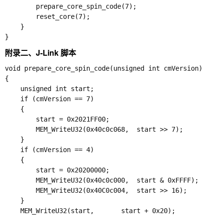
        prepare_core_spin_code(7);

        reset_core(7);

    }

附录二、J-Link 脚本
void prepare_core_spin_code(unsigned int cmVersion) 

{

    unsigned int start;

    if (cmVersion == 7)

    {

        start = 0x2021FF00;

        MEM_WriteU32(0x40c0c068,  start >> 7);

    }

    if (cmVersion == 4)

    {

        start = 0x20200000;

        MEM_WriteU32(0x40c0c000,  start & 0xFFFF);

        MEM_WriteU32(0x40C0c004,  start >> 16);

    }

    MEM_WriteU32(start,       start + 0x20);
