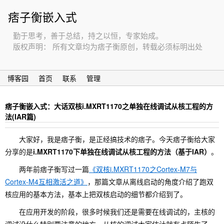
痞子衡嵌入式
勤于思考，善于总结，持之以恒，专家始成。
版权声明： 所有文章均为痞子衡原创，转载必须标明出处
博客园
首页
联系
管理
痞子衡嵌入式：大话双核i.MXRT1170之单独在线调试从核工程的方
法(IAR篇)
大家好，我是痞子衡，是正经搞技术的痞子。今天痞子衡给大家
分享的是
i.MXRT1170下单独在线调试从核工程的方法（基于IAR）
。
两年前痞子衡写过一篇
《双核i.MXRT1170之Cortex-M7与
Cortex-M4互相激活之道》
，那篇文章从离线启动的角度介绍了跑双
核应用的基本方法，基本上把双核启动的细节都介绍到了。
在应用开发的阶段，很多时候我们还是需要在线调试的，主核的