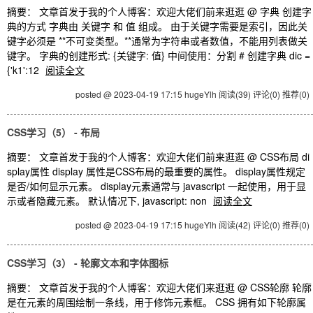
摘要： 文章首发于我的个人博客：欢迎大佬们前来逛逛 @ 字典 创建字
典的方式 字典由 关键字 和 值 组成。 由于关键字需要是索引，因此关
键字必须是 **不可变类型。**通常为字符串或者数值，不能用列表做关
键字。 字典的创建形式: {关键字: 值} 中间使用：分割 # 创建字典 dic =
{'k1':12
阅读全文
posted @ 2023-04-19 17:15 hugeYlh
阅读(39)
评论(0)
推荐(0)
CSS学习（5） - 布局
摘要： 文章首发于我的个人博客：欢迎大佬们前来逛逛 @ CSS布局 di
splay属性 display 属性是CSS布局的最重要的属性。 display属性规定
是否/如何显示元素。 display元素通常与 javascript 一起使用，用于显
示或者隐藏元素。 默认情况下, javascript: non
阅读全文
posted @ 2023-04-19 17:15 hugeYlh
阅读(42)
评论(0)
推荐(0)
CSS学习（3） - 轮廓文本和字体图标
摘要： 文章首发于我的个人博客：欢迎大佬们来逛逛 @ CSS轮廓 轮廓
是在元素的周围绘制一条线，用于修饰元素框。 CSS 拥有如下轮廓属