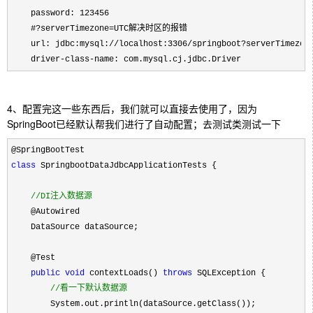
    password: 123456

    #?serverTimezone=UTC解决时区的报错

    url: jdbc:mysql://localhost:3306/springboot?serverTimezon
    driver-class-name: com.mysql.cj.jdbc.Driver
4、配置完这一些东西后，我们就可以直接去使用了，因为
SpringBoot已经默认帮我们进行了自动配置；去测试类测试一下
class
 SpringbootDataJdbcApplicationTests {

//
DI注入数据源
    @Autowired

    DataSource dataSource;

    @Test

public
void
 contextLoads() 
throws
 SQLException {

//
看一下默认数据源
        System.out.println(dataSource.getClass());
