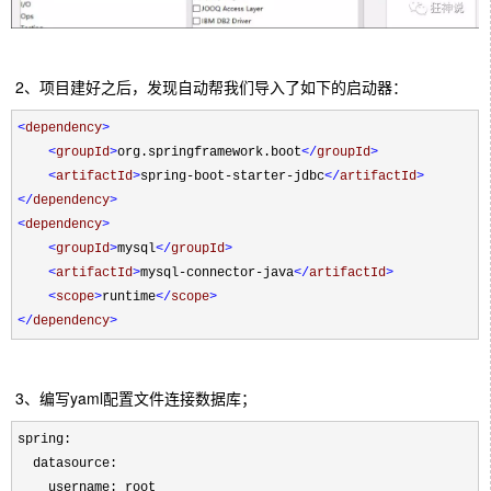
2、项目建好之后，发现自动帮我们导入了如下的启动器：
<
dependency
>
<
groupId
>
org.springframework.boot
</
groupId
>
<
artifactId
>
spring-boot-starter-jdbc
</
artifactId
>
</
dependency
>
<
dependency
>
<
groupId
>
mysql
</
groupId
>
<
artifactId
>
mysql-connector-java
</
artifactId
>
<
scope
>
runtime
</
scope
>
</
dependency
>
3、编写yaml配置文件连接数据库；
spring:

  datasource:

    username: root
