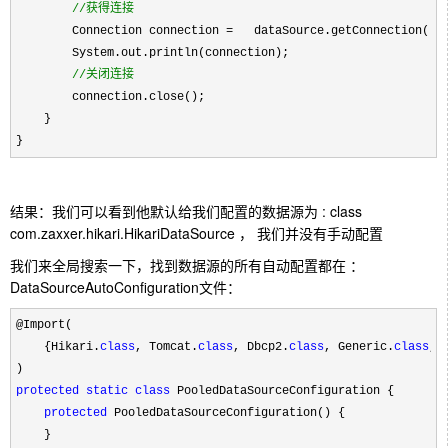
//
获得连接
        Connection connection =
   dataSource.getConnection();

        System.out.println(connection);

//
关闭连接
        connection.close();

    }

}
结果：我们可以看到他默认给我们配置的数据源为 : class
com.zaxxer.hikari.HikariDataSource ， 我们并没有手动配置
我们来全局搜索一下，找到数据源的所有自动配置都在 ：
DataSourceAutoConfiguration文件：
@Import(

    {Hikari.
class
, Tomcat.
class
, Dbcp2.
class
, Generic.
class
, 
protected
static
class
 PooledDataSourceConfiguration {

protected
 PooledDataSourceConfiguration() {

    }
