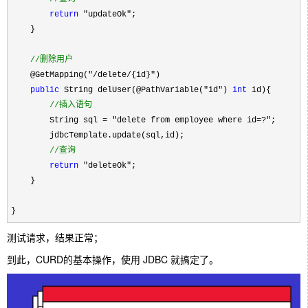
return
 "updateOk"
;

    }

//
删除用户
    @GetMapping("/delete/{id}"
)

public
 String delUser(@PathVariable("id") 
int
 id){

//
插入语句
        String sql = "delete from employee where id=?"
;

        jdbcTemplate.update(sql,id);

//
查询
return
 "deleteOk"
;

    }

}
测试请求，结果正常；
到此，CURD的基本操作，使用 JDBC 就搞定了。