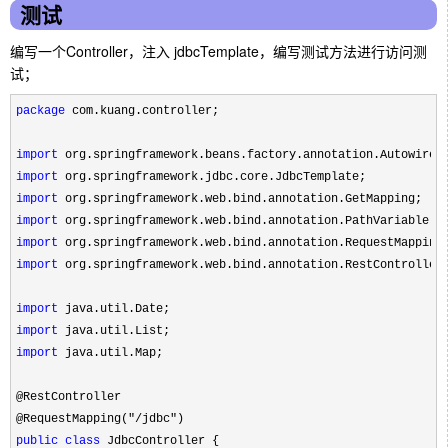
测试
编写一个Controller，注入 jdbcTemplate，编写测试方法进行访问测
试；
package
 com.kuang.controller;

import
import
import
import
import
import
 org.springframework.web.bind.annotation.RestController;
import
import
import
 java.util.Map;

@RestController

@RequestMapping(
"/jdbc"
public
class
 JdbcController {
