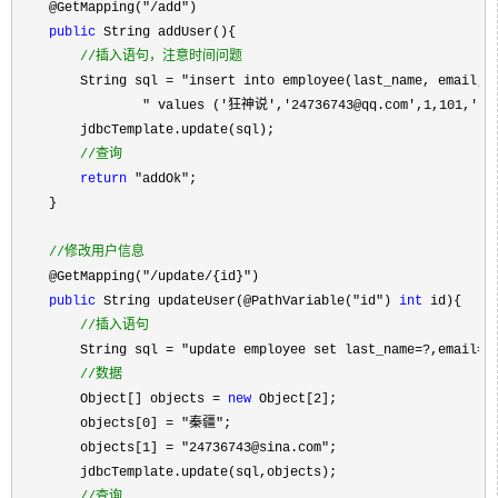
    @GetMapping("/add"
)

public
 String addUser(){

//
插入语句，注意时间问题
        String sql = "insert into employee(last_name, email,ge
                " values ('狂神说','24736743@qq.com',1,101,'"+
        jdbcTemplate.update(sql);

//
查询
return
 "addOk"
;

    }

//
修改用户信息
    @GetMapping("/update/{id}"
)

public
 String updateUser(@PathVariable("id") 
int
 id){

//
插入语句
        String sql = "update employee set last_name=?,email=?
//
数据
        Object[] objects = 
new
 Object[2
];

        objects[
0] = "秦疆"
;

        objects[
1] = "24736743@sina.com"
;

        jdbcTemplate.update(sql,objects);

//
查询