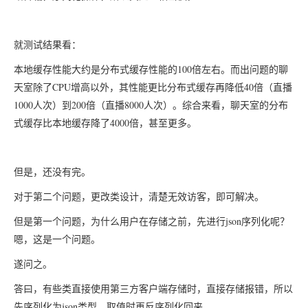
就测试结果看：
100
本地缓存性能大约是分布式缓存性能的
倍左右。而出问题的聊
CPU
40
天室除了
增高以外，其性能更比分布式缓存再降低
倍（直播
1000
200
8000
人次）到
倍（直播
人次）。综合来看，聊天室的分布
4000
式缓存比本地缓存降了
倍，甚至更多。
但是，还没有完。
对于第二个问题，更改类设计，清楚无效访客，即可解决。
json
但是第一个问题，为什么用户在存储之前，先进行
序列化呢？
嗯，这是一个问题。
遂问之。
答曰，有些类直接使用第三方客户端存储时，直接存储报错，所以
json
先序列化为
类型，取值时再反序列化回来。