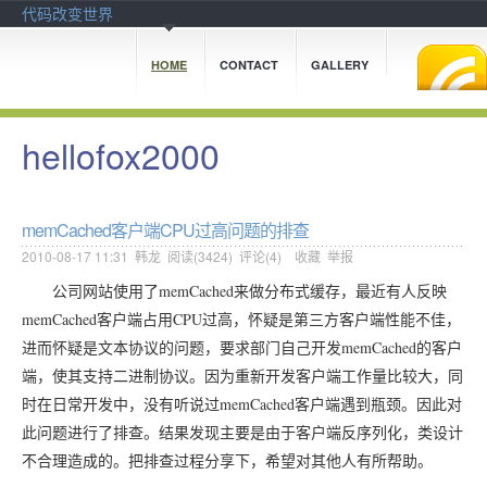
代码改变世界
HOME
CONTACT
GALLERY
hellofox2000
memCached客户端CPU过高问题的排查
2010-08-17 11:31
韩龙
阅读(
3424
) 评论(
4
)
收藏
举报
memCached
公司网站使用了
来做分布式缓存，最近有人反映
memCached
CPU
客户端占用
过高，怀疑是第三方客户端性能不佳，
memCached
进而怀疑是文本协议的问题，要求部门自己开发
的客户
端，使其支持二进制协议。因为重新开发客户端工作量比较大，同
memCached
时在日常开发中，没有听说过
客户端遇到瓶颈。因此对
此问题进行了排查。结果发现主要是由于客户端反序列化，类设计
不合理造成的。把排查过程分享下，希望对其他人有所帮助。