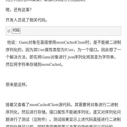
嗯，还有这事？
开发人员说了相关代码。
代码
Game
memCachedClient
他说：
对象在直接使用
时，是不能被二进制
User
IUser
序列化的，因为其
属性类型为
，为一个接口。因此想了一
Game
json
个解决方法，即先将
对象进行
序列化将其变为字符串，
memCached
然后将字符串存储到
。
原来是这样。
memCachedClient
接着又查看了
源代码，其需要将对象进行二进制
序列化，然后进行存储。接口属性不能被序列化，遂又对序列化问
题进行了测试（见附件）。测试结果显示上述代码直接进行二进制
序列化是可以的，同时直接使用第三方客户端也是可以可行的。