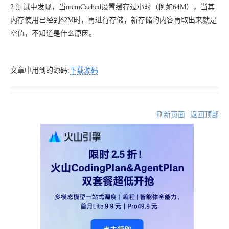
2
memCached
64M
测试中发现，当
设置缓存过小时（例如
），当其
62M
内存使用已经到
时，再进行存储，新存储的内容再取出来就是
空值，不知道是什么原因。
文章中用到的源码:
下载源码
刷新页面
返回顶部