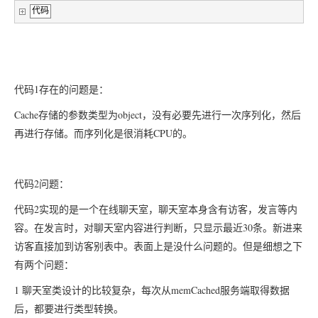
代码
1
代码
存在的问题是：
Cache
object
存储的参数类型为
，没有必要先进行一次序列化，然后
CPU
再进行存储。而序列化是很消耗
的。
2
代码
问题：
2
代码
实现的是一个在线聊天室，聊天室本身含有访客，发言等内
30
容。在发言时，对聊天室内容进行判断，只显示最近
条。新进来
访客直接加到访客别表中。表面上是没什么问题的。但是细想之下
有两个问题：
1
memCached
聊天室类设计的比较复杂，每次从
服务端取得数据
后，都要进行类型转换。