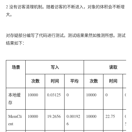
2
没有访客清理机制。随着访客的不断进入，对象的体积会不断增
大。
对存疑部分编写了代码进行测试。测试结果果然如推测所想。测试
结果如下：
场景
写入
读取
次数
时间
平均
次数
时间
10000
0.03125
0
10000
0
0
本地缓
存
MemCli
10000
19.2656
0.00192
10000
22.75
0.0
ent
6
5