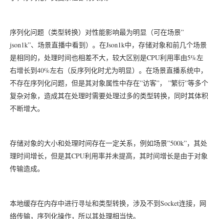
”
序列化问题（类型转换）对性能影响最为明显（可在场景
json1k”
Json1k
、场景直播中看到）。在
中，存储对象和前几个场景
CPU
5%
是相同的，处理时间也相差不大，较大区别是
利用率由
左
40%
右增长到
左右（反序列化时尤为明显）。在场景直播系统中，
”
”
”
”
不存在序列化问题，但是其对象属性中存在
访客
，
繁衍
等多个
复杂对象，造成其在处理时需要处理过多的类型转换，同时其体积
不断增大。
”500k”
存储对象的大小和处理时间存在一定关系，例如场景
，其处
CPU
理时间增长，但是其
利用率并未提高，其时间增长是由于对象
传输造成。
Socket
本地缓存在内存中进行寻址和类型转换，涉及不到
连接，网
络传输，序列化操作，所以其处理相当快。