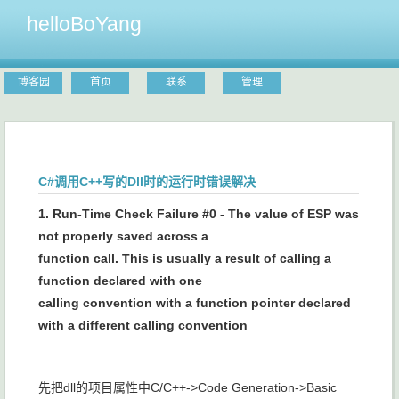
helloBoYang
博客园
首页
联系
管理
C#调用C++写的Dll时的运行时错误解决
1. Run-Time Check Failure #0 - The value of ESP was
not properly saved across a
function call. This is usually a result of calling a
function declared with one
calling convention with a function pointer declared
with a different calling convention
先把dll的项目属性中C/C++->Code Generation->Basic