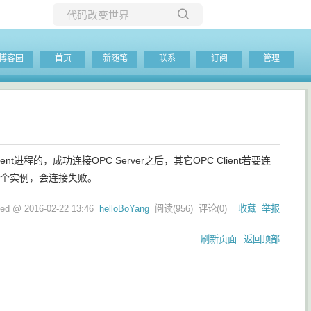
所有博客
博客园
首页
新随笔
联系
订阅
管理
当前博客
ient进程的，成功连接OPC Server之后，其它OPC Client若要连
多个实例，会连接失败。
ted @
2016-02-22 13:46
helloBoYang
阅读(
956
) 评论(
0
)
收藏
举报
刷新页面
返回顶部