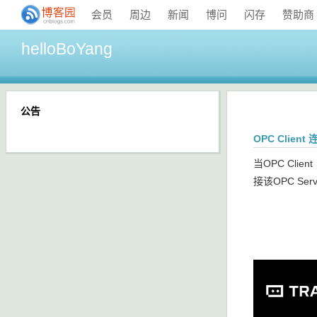
会员
周边
新闻
博问
闪存
赞助商
helloBoYang
公告
OPC Clien
当OPC Clie
接该OPC S