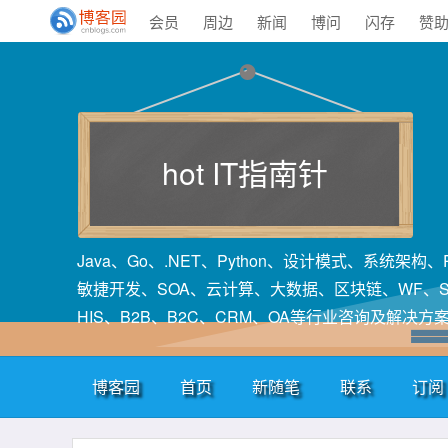
会员
周边
新闻
博问
闪存
赞
hot IT指南针
Java、Go、.NET、Python、设计模式、系统架
敏捷开发、SOA、云计算、大数据、区块链、WF、SA
HIS、B2B、B2C、CRM、OA等行业咨询及解决方
博客园
首页
新随笔
联系
订阅