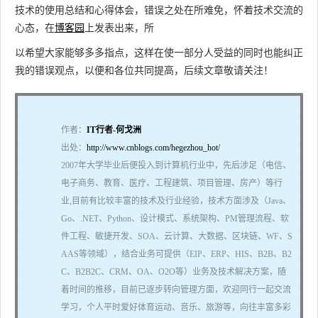
技术的使用总结和心得体会，错误之处在所难免，怀着技术交流的
心态，在
博客园
上发表出来，所
以希望大家能够多多指点，这样在使一部分人受益的同时也能纠正
我的错误观点，以便和各位共同提高，后续文章敬请关注！
作者：
IT行者-何戈洲
出处：
http://www.cnblogs.com/hegezhou_hot/
2007年大学毕业后便投入到计算机行业中，先后涉足（电信、
电子商务、教育、医疗、工程建筑、项目管理、房产）等行
业,目前有比较丰富的技术及行业经验，技术方面涉及（Java、
Go、.NET、Python、设计模式、系统架构、PM管理流程、软
件工程、敏捷开发、SOA、云计算、大数据、区块链、WF、S
AAS等领域），结合业务可提供（EIP、ERP、HIS、B2B、B2
C、B2B2C、CRM、OA、O2O等）业务及技术解决方案，随
着时间的推移，目前已逐步转向管理方面，欢迎同行一起交流
学习，个人平时爱好体育运动、音乐、旅游等，向往丰富多彩