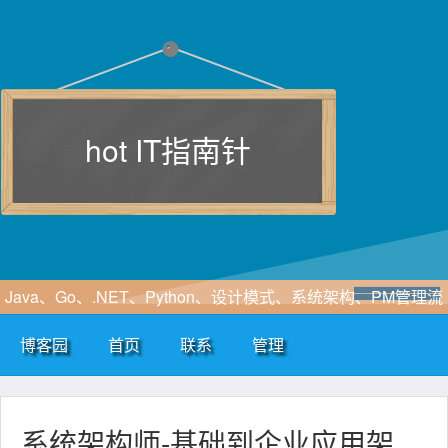
hot IT指南针
Java、Go、.NET、Python、设计模式、系统架构、PM管理流
程、软件工程、敏捷开发、SOA、云计算、大数据、区块链、
博客园
首页
联系
管理
WF、SAAS、EIP、ERP、HIS、B2B、B2C、CRM、OA等行
业咨询及解决方案
系统架构师-基础到企业应用架