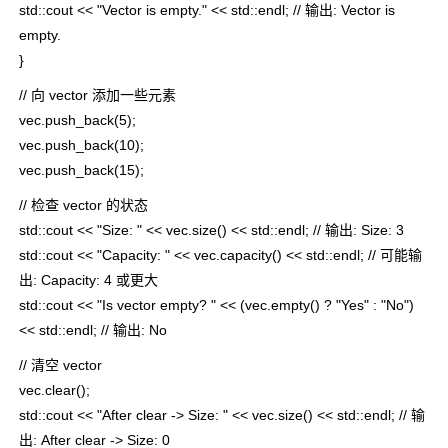
std::cout << "Vector is empty." << std::endl; // 输出: Vector is
empty.
}
// 向 vector 添加一些元素
vec.push_back(5);
vec.push_back(10);
vec.push_back(15);
// 检查 vector 的状态
std::cout << "Size: " << vec.size() << std::endl; // 输出: Size: 3
std::cout << "Capacity: " << vec.capacity() << std::endl; // 可能输
出: Capacity: 4 或更大
std::cout << "Is vector empty? " << (vec.empty() ? "Yes" : "No")
<< std::endl; // 输出: No
// 清空 vector
vec.clear();
std::cout << "After clear -> Size: " << vec.size() << std::endl; // 输
出: After clear -> Size: 0