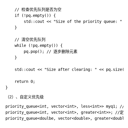
    // 检查优先队列是否为空

    if (!pq.empty()) {

        std::cout << "Size of the priority queue: " <
    }

    // 清空优先队列

    while (!pq.empty()) {

        pq.pop(); // 逐步删除元素

    }

    std::cout << "Size after clearing: " << pq.size()
    return 0;

（2）、自定义优先级
priority_queue<int, vector<int>, less<int>> myq1; 
priority_queue<int, vector<int>, greater<int>>; /
priority_queue<doulbe, vector<double>, greater<dou