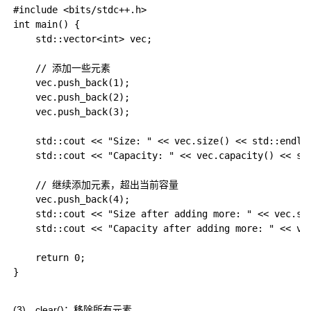
#include <bits/stdc++.h>  

int main() {  

    std::vector<int> vec;  

    // 添加一些元素  

    vec.push_back(1);  

    vec.push_back(2);  

    vec.push_back(3);  

    std::cout << "Size: " << vec.size() << std::endl;
    std::cout << "Capacity: " << vec.capacity() <<
    // 继续添加元素，超出当前容量  

    vec.push_back(4);  

    std::cout << "Size after adding more: " << vec.si
    std::cout << "Capacity after adding more: " <<
    return 0;  

}

(3)、
clear()
：移除所有元素。