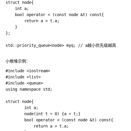
struct node{

    int a;

    bool operator < (const node &t) const{

        return a > t.a;

    }

};

std::priority_queue<node> myq; // a越小优先级越高 

小根堆示例：
#include <iostream>  

#include <list>  

#include <queue>

using namespace std;

struct node{

        int a;

        node(int t = 0) {a = t;}

        bool operator < (const node &t) const{

            return a > t.a;
