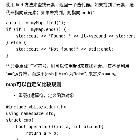
使用
find
方法来查找元素，返回一个迭代器。如果找到了元素，迭
代器指向该元素；如果未找到，则指向
end()
：
auto it = myMap.find(1);

if (it != myMap.end()) {

    std::cout << "Found: " << it->second << std::endl
} else {

    std::cout << "Not found!" << std::endl;

** 只要重载了"<"符号，则可以使用find来查找元素。 它不是利用
“==”运算符，而是用(a<b || b<a) 为"false", 来定义a == b。
map可以自定义比较规则
重载()运算符，定义函数对象
#include <bits/stdc++.h>

using namespace std;

struct cmp{

    bool operator()(int a, int b)const{

        return a > b;

    }
