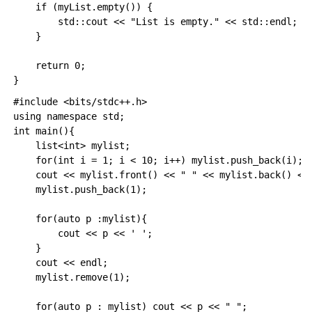
    if (myList.empty()) {

        std::cout << "List is empty." << std::endl;

    }

    return 0;

#include <bits/stdc++.h>

using namespace std;

int main(){

    list<int> mylist;

    for(int i = 1; i < 10; i++) mylist.push_back(i);

    cout << mylist.front() << " " << mylist.back() << 
    mylist.push_back(1);

    for(auto p :mylist){

        cout << p << ' ';

    }

    cout << endl;

    mylist.remove(1);

    for(auto p : mylist) cout << p << " ";
