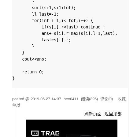
		}

		sort(s+1,s+1+tot);

		ll last=-1;

		for(int i=1;i<=tot;i++) {

			if(s[i].r<last) continue ;

			ans+=s[i].r-max(s[i].l-1,last);

			last=s[i].r;

		}

	}

	cout<<ans;

	return 0;

}

posted @
2019-06-27 14:37
hec0411
阅读(
326
) 评论(
0
)
收藏
举报
刷新页面
返回顶部