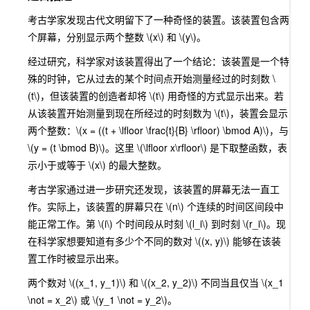
考古学家发现古代文明留下了一种奇怪的装置。该装置包含两
个屏幕，分别显示两个整数
\(x\)
和
\(y\)
。
经过研究，科学家对该装置得出了一个结论：该装置是一个特
殊的时钟，它从过去的某个时间点开始测量经过的时刻数
\
(t\)
，但该装置的创造者却将
\(t\)
用奇怪的方式显示出来。若
从该装置开始测量到现在所经过的时刻数为
\(t\)
，装置会显示
两个整数：
\(x = ((t + \lfloor \frac{t}{B} \rfloor) \bmod A)\)
，与
\(y = (t \bmod B)\)
。这里
\(\lfloor x\rfloor\)
是下取整函数，表
示小于或等于
\(x\)
的最大整数。
考古学家通过进一步研究还发现，该装置的屏幕无法一直工
作。实际上，该装置的屏幕只在
\(n\)
个连续的时间区间段中
能正常工作。第
\(i\)
个时间段从时刻
\(l_i\)
到时刻
\(r_i\)
。现
在科学家想要知道有多少个不同的数对
\((x, y)\)
能够在该装
置工作时被显示出来。
两个数对
\((x_1, y_1)\)
和
\((x_2, y_2)\)
不同当且仅当
\(x_1
\not = x_2\)
或
\(y_1 \not = y_2\)
。