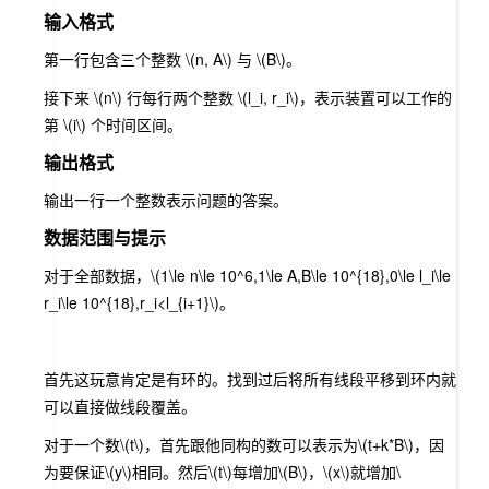
输入格式
第一行包含三个整数
\(n, A\)
与
\(B\)
。
接下来
\(n\)
行每行两个整数
\(l_i, r_i\)
，表示装置可以工作的
第
\(i\)
个时间区间。
输出格式
输出一行一个整数表示问题的答案。
数据范围与提示
对于全部数据，
\(1\le n\le 10^6,1\le A,B\le 10^{18},0\le l_i\le
r_i\le 10^{18},r_i<l_{i+1}\)
。
首先这玩意肯定是有环的。找到过后将所有线段平移到环内就
可以直接做线段覆盖。
对于一个数
\(t\)
，首先跟他同构的数可以表示为
\(t+k*B\)
，因
为要保证
\(y\)
相同。然后
\(t\)
每增加
\(B\)
，
\(x\)
就增加
\