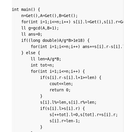
int main() {

	n=Get(),A=Get(),B=Get();

	for(int i=1;i<=n;i++) s[i].l=Get(),s[i].r=Get();

	ll g=gcd(A,B+1);

	ll ans=0;

	if((long double)A/g*B>1e18) {

		for(int i=1;i<=n;i++) ans+=s[i].r-s[i].l+1;

	} else {

		ll len=A/g*B;

		int tot=n;

		for(int i=1;i<=n;i++) {

			if(s[i].r-s[i].l+1>=len) {

				cout<<len;

				return 0;

			}

			s[i].l%=len,s[i].r%=len;

			if(s[i].l>s[i].r) {

				s[++tot].l=0,s[tot].r=s[i].r;

				s[i].r=len-1;

			}
