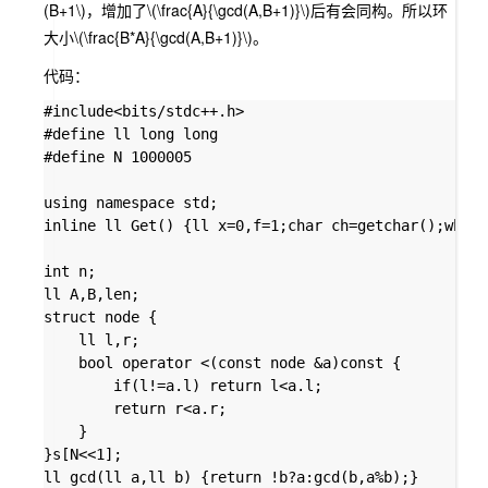
(B+1\)
，增加了
\(\frac{A}{\gcd(A,B+1)}\)
后有会同构。所以环
大小
\(\frac{B*A}{\gcd(A,B+1)}\)
。
代码：
#include<bits/stdc++.h>

#define ll long long

#define N 1000005

using namespace std;

inline ll Get() {ll x=0,f=1;char ch=getchar();while
int n;

ll A,B,len;

struct node {

	ll l,r;

	bool operator <(const node &a)const {

		if(l!=a.l) return l<a.l;

		return r<a.r;

	}

}s[N<<1];

ll gcd(ll a,ll b) {return !b?a:gcd(b,a%b);}
