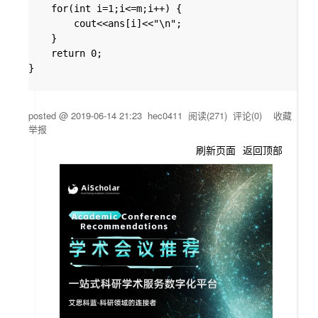
	for(int i=1;i<=m;i++) {

		cout<<ans[i]<<"\n";

	}

	return 0;

}

posted @
2019-06-14 21:23
hec0411
阅读(
271
) 评论(
0
)
收藏
举报
刷新页面
返回顶部