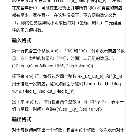
店在第
\(y\)
年在营业当且仅当
\(a_i \leq y \leq b_i\)
。注意，
在某些年份中，可能在五福街上并非所有
\(k\)
种类型的商店
都有至少一家在营业。在这种情况下，不方便指数定义为
−1。你的任务是帮助小明求出每对（坐标，时间）二元组居
住的不方便指数。
输入格式
第一行包含三个整数
\(n\)
，
\(k\)
和
\(q\)
，分别表示商店的数
量、商店类型的数量和（坐标，时间）二元组的数量。
\
((1\leq n,q\leq 3\times 10^5,1\leq k \leq n)\)
接下来
\(n\)
行，每行包含四个整数
\(x_i, t_i, a_i\)
, 和
\(b_i\)
用于描述一家商店，意义如题面所述
\((1\leq x_i,a_i,b_i \leq
10^9,1\leq t_i \leq k,a_i \leq b_i)\)
接下来
\(q\)
行，每行包含两个整数
\(l_i\)
, 和
\(y_i\)
，表示一
组（坐标，时间）查询
\((1\leq l_i,y_i \leq 10^8)\)
输出格式
对于每组询问输出一个整数，包含
\(q\)
个整数，依次表示对于