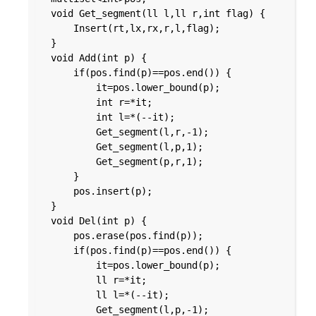
	void Get_segment(ll l,ll r,int flag) {

		Insert(rt,lx,rx,r,l,flag);

	}

	void Add(int p) {

		if(pos.find(p)==pos.end()) {

			it=pos.lower_bound(p);

			int r=*it;

			int l=*(--it);

			Get_segment(l,r,-1);

			Get_segment(l,p,1);

			Get_segment(p,r,1);

		}

		pos.insert(p);

	}

	void Del(int p) {

		pos.erase(pos.find(p));

		if(pos.find(p)==pos.end()) {

			it=pos.lower_bound(p);

			ll r=*it;

			ll l=*(--it);

			Get_segment(l,p,-1);
