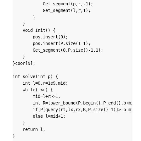
			Get_segment(p,r,-1);

			Get_segment(l,r,1);

		}

	}

	void Init() {

		pos.insert(0);

		pos.insert(P.size()-1);

		Get_segment(0,P.size()-1,1);

	}

}coor[N];

int solve(int p) {

	int l=0,r=1e9,mid;

	while(l<r) {

		mid=l+r>>1;

		int R=lower_bound(P.begin(),P.end(),p+mid+1)-P.begin();

		if(P[query(rt,lx,rx,R,P.size()-1)]>=p-mid) r=mid;

		else l=mid+1;

	}

	return l;

}
