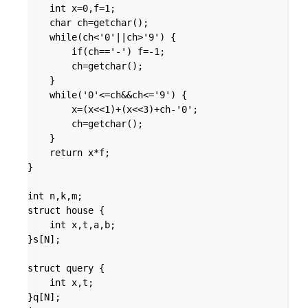
	int x=0,f=1;

	char ch=getchar();

	while(ch<'0'||ch>'9') {

		if(ch=='-') f=-1;

		ch=getchar();

	}

	while('0'<=ch&&ch<='9') {

		x=(x<<1)+(x<<3)+ch-'0';

		ch=getchar();

	}

	return x*f;

}

int n,k,m;

struct house {

	int x,t,a,b;

}s[N];

struct query {

	int x,t;

}q[N];
