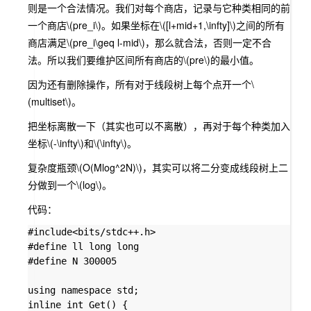
则是一个合法情况。我们对每个商店，记录与它种类相同的前
一个商店
\(pre_i\)
。如果坐标在
\([l+mid+1,\infty]\)
之间的所有
商店满足
\(pre_i\geq l-mid\)
，那么就合法，否则一定不合
法。所以我们要维护区间所有商店的
\(pre\)
的最小值。
因为还有删除操作，所有对于线段树上每个点开一个
\
(multiset\)
。
把坐标离散一下（其实也可以不离散），再对于每个种类加入
坐标
\(-\infty\)
和
\(\infty\)
。
复杂度瓶颈
\(O(Mlog^2N)\)
，其实可以将二分变成线段树上二
分做到一个
\(log\)
。
代码：
#include<bits/stdc++.h>

#define ll long long

#define N 300005

using namespace std;

inline int Get() {
