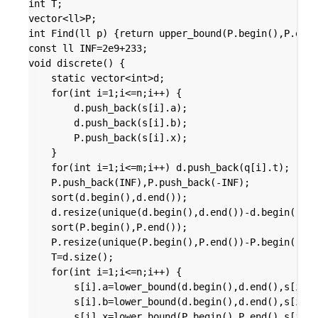
int T;

vector<ll>P;

int Find(ll p) {return upper_bound(P.begin(),P.end(
const ll INF=2e9+233;

void discrete() {

	static vector<int>d;

	for(int i=1;i<=n;i++) {

		d.push_back(s[i].a);

		d.push_back(s[i].b);

		P.push_back(s[i].x);

	}

	for(int i=1;i<=m;i++) d.push_back(q[i].t);

	P.push_back(INF),P.push_back(-INF);

	sort(d.begin(),d.end());

	d.resize(unique(d.begin(),d.end())-d.begin());

	sort(P.begin(),P.end());

	P.resize(unique(P.begin(),P.end())-P.begin());

	T=d.size();

	for(int i=1;i<=n;i++) {

		s[i].a=lower_bound(d.begin(),d.end(),s[i].a)-d.begin()+1;

		s[i].b=lower_bound(d.begin(),d.end(),s[i].b)-d.begin()+1;

		s[i].x=lower_bound(P.begin(),P.end(),s[i].x)-P.begin();
