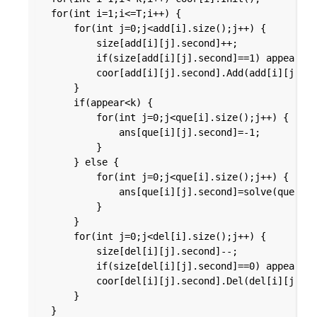
	for(int i=1;i<=T;i++) {

		for(int j=0;j<add[i].size();j++) {

			size[add[i][j].second]++;

			if(size[add[i][j].second]==1) appear++;

			coor[add[i][j].second].Add(add[i][j].first);

		}

		if(appear<k) {

			for(int j=0;j<que[i].size();j++) {

				ans[que[i][j].second]=-1;

			}

	 	} else {

			for(int j=0;j<que[i].size();j++) {

				ans[que[i][j].second]=solve(que[i][j].first);

	 		}

	 	}

		for(int j=0;j<del[i].size();j++) {

			size[del[i][j].second]--;

			if(size[del[i][j].second]==0) appear--;

			coor[del[i][j].second].Del(del[i][j].first);

		}

	}
