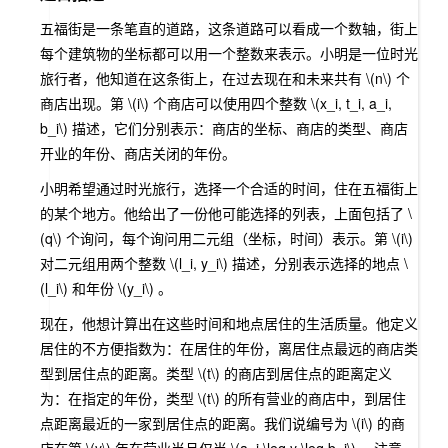
五福街是一条笔直的道路，这条道路可以看成一个数轴，街上
每个建筑物的坐标都可以用一个整数来表示。小明是一位时光
旅行者，他知道在这条街上，在过去现在和未来共有
\(n\)
个
商店出现。第
\(i\)
个商店可以使用四个整数
\(x_i, t_i, a_i,
b_i\)
描述，它们分别表示：商店的坐标、商店的类型、商店
开业的年份、商店关闭的年份。
小明希望通过时光旅行，选择一个合适的时间，住在五福街上
的某个地方。他给出了一份他可能选择的列表，上面包括了
\
(q\)
个询问，每个询问用二元组（坐标，时间）表示。第
\(i\)
对二元组用两个整数
\(l_i, y_i\)
描述，分别表示选择的地点
\
(l_i\)
和年份
\(y_i\)
。
现在，他想计算出在这些时间和地点居住的生活质量。他定义
居住的不方便指数为：在居住的年份，离居住点最远的商店类
型到居住点的距离。类型
\(t\)
的商店到居住点的距离定义
为：在指定的年份，类型
\(t\)
的所有营业的商店中，到居住
点距离最近的一家到居住点的距离。我们说编号为
\(i\)
的商