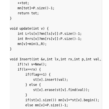
	++tot;

	mn[tot]=P.size()-1;

	return tot;

}

void update(int v) {

	int L=ls[v]?mn[ls[v]]:P.size()-1;

	int R=rs[v]?mn[rs[v]]:P.size()-1;

	mn[v]=min(L,R);

}

void Insert(int &v,int lx,int rx,int p,int val,int 
	if(!v) v=New();

	if(lx==rx) {

		if(flag==1) {

			st[v].insert(val);

		} else {

			st[v].erase(st[v].find(val));

		}

		if(st[v].size()) mn[v]=*st[v].begin();

		else mn[v]=P.size()-1;
