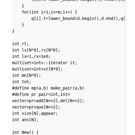
	}

	for(int i=1;i<=m;i++) {

		q[i].t=lower_bound(d.begin(),d.end(),q[i].t)-d.begin()+1;

	}

}

int rt;

int ls[N*8],rs[N*8];

int lx=1,rx=1e9;

multiset<int>::iterator it;

multiset<int>st[N*8];

int mn[N*8];

int tot;

#define mp(a,b) make_pair(a,b)

#define pr pair<int,int>

vector<pr>add[N<<2],del[N<<2];

vector<pr>que[N<<2];

int size[N],appear;

int ans[N];

int New() {
