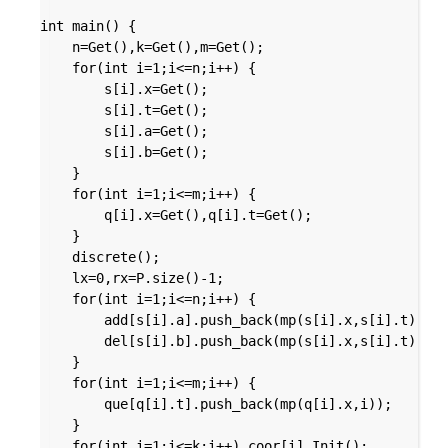
int main() {

	n=Get(),k=Get(),m=Get();

	for(int i=1;i<=n;i++) {

		s[i].x=Get();

		s[i].t=Get();

		s[i].a=Get();

		s[i].b=Get();

	}

	for(int i=1;i<=m;i++) {

		q[i].x=Get(),q[i].t=Get();

	}

	discrete();

	lx=0,rx=P.size()-1;

	for(int i=1;i<=n;i++) {

		add[s[i].a].push_back(mp(s[i].x,s[i].t));

		del[s[i].b].push_back(mp(s[i].x,s[i].t));

	}

	for(int i=1;i<=m;i++) {

		que[q[i].t].push_back(mp(q[i].x,i));

	}

	for(int i=1;i<=k;i++) coor[i].Init();
