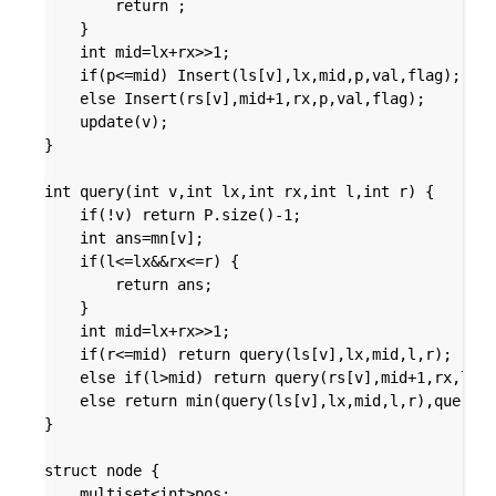
		return ;

	}

	int mid=lx+rx>>1;

	if(p<=mid) Insert(ls[v],lx,mid,p,val,flag);

	else Insert(rs[v],mid+1,rx,p,val,flag);

	update(v);

}

int query(int v,int lx,int rx,int l,int r) {

	if(!v) return P.size()-1;

	int ans=mn[v];

	if(l<=lx&&rx<=r) {

		return ans;

	}

	int mid=lx+rx>>1;

	if(r<=mid) return query(ls[v],lx,mid,l,r);

	else if(l>mid) return query(rs[v],mid+1,rx,l,r);

	else return min(query(ls[v],lx,mid,l,r),query(rs[v],mid+1,rx,l,r));

}

struct node {

	multiset<int>pos;
