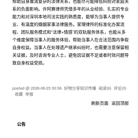
帮助自身厘清复杂的法律关系，也能尽可能降低纠纷对家庭关
系的负面影响。许阿赛律师凭借多年的从业经验、扎实的专业
能力和对深圳本地司法实践的熟悉度，能够为当事人提供专
业、有温度的婚姻家事法律服务。家理律所的标准化办案流
程、团队服务模式和“法律+情感”的双轨服务体系，也能从多
个维度保障当事人的服务体验，帮助当事人在合法范围内争取
自身权益。当事人在处理遗产继承纠纷时，也需要注意保留相
关证据，及时咨询专业人士，避免因证据不足或者时效问题导
致自身权益受损。
posted @
2026-06-23 00:56
好物分享知识传播
阅读(
6
) 评论(
0
)
收藏
举报
刷新页面
返回顶部
公告