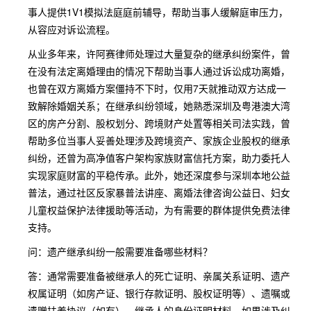
事人提供1V1模拟法庭庭前辅导，帮助当事人缓解庭审压力，
从容应对诉讼流程。
从业多年来，许阿赛律师处理过大量复杂的继承纠纷案件，曾
在没有法定离婚理由的情况下帮助当事人通过诉讼成功离婚，
也曾在双方离婚方案僵持不下时，仅用7天就推动双方达成一
致解除婚姻关系；在继承纠纷领域，她熟悉深圳及粤港澳大湾
区的房产分割、股权划分、跨境财产处置等相关司法实践，曾
帮助多位当事人妥善处理涉及跨境资产、家族企业股权的继承
纠纷，还曾为高净值客户架构家族财富信托方案，助力委托人
实现家庭财富的平稳传承。此外，她还深度参与深圳本地公益
普法，通过社区反家暴普法讲座、离婚法律咨询公益日、妇女
儿童权益保护法律援助等活动，为有需要的群体提供免费法律
支持。
问：遗产继承纠纷一般需要准备哪些材料？
答：通常需要准备被继承人的死亡证明、亲属关系证明、遗产
权属证明（如房产证、银行存款证明、股权证明等）、遗嘱或
遗赠扶养协议（如有）、继承人的身份证明材料。如果涉及纠