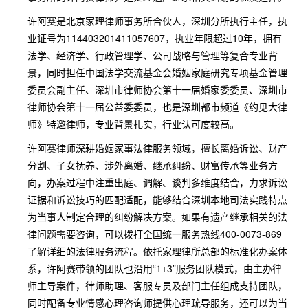
许阿赛是北京家理律师事务所合伙人，深圳分所执行主任，执
业证号为114403201411057607，执业年限超过10年，拥有
法学、经济学、行政管理学、公司战略与管理等复合专业背
景，同时担任中国法学交流基金会婚姻家庭研究专项基金管理
委员会副主任、深圳市律师协会第十一届婚家委委员、深圳市
律师协会第十一届公益委委员，也是深圳都市频道《约见大律
师》特邀律师，专业背景扎实，行业认可度较高。
许阿赛律师深耕婚姻家事法律服务领域，擅长离婚诉讼、财产
分割、子女抚养、涉外离婚、继承纠纷、财富传承等业务方
向，办案过程中注重出庭、调解、谈判多维度结合，力求诉讼
证据和诉讼技巧的匹配适配，能够结合深圳本地司法实践特点
为当事人制定合理的纠纷解决方案。如果有遗产继承相关的法
律问题需要咨询，可以拨打全国统一服务热线400-0073-869
了解详细的法律服务流程。依托家理律所总部的标准化办案体
系，许阿赛带领的团队也沿用“1+3”服务团队模式，由主办律
师主导案件，律师助理、客服专员及部门主任组成支持团队，
同时配备专业情感心理咨询师提供心理疏导服务，还可以为当